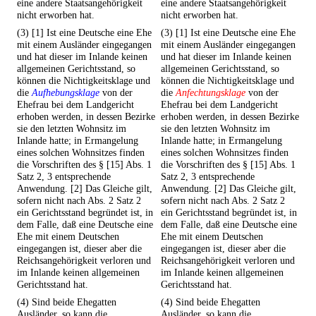
eine andere Staatsangehörigkeit
eine andere Staatsangehörigkeit
nicht erworben hat.
nicht erworben hat.
(3) [1] Ist eine Deutsche eine Ehe
(3) [1] Ist eine Deutsche eine Ehe
mit einem Ausländer eingegangen
mit einem Ausländer eingegangen
und hat dieser im Inlande keinen
und hat dieser im Inlande keinen
allgemeinen Gerichtsstand, so
allgemeinen Gerichtsstand, so
können die Nichtigkeitsklage und
können die Nichtigkeitsklage und
die
Aufhebungsklage
von der
die
Anfechtungsklage
von der
Ehefrau bei dem Landgericht
Ehefrau bei dem Landgericht
erhoben werden, in dessen Bezirke
erhoben werden, in dessen Bezirke
sie den letzten Wohnsitz im
sie den letzten Wohnsitz im
Inlande hatte; in Ermangelung
Inlande hatte; in Ermangelung
eines solchen Wohnsitzes finden
eines solchen Wohnsitzes finden
die Vorschriften des § [15] Abs. 1
die Vorschriften des § [15] Abs. 1
Satz 2, 3 entsprechende
Satz 2, 3 entsprechende
Anwendung. [2] Das Gleiche gilt,
Anwendung. [2] Das Gleiche gilt,
sofern nicht nach Abs. 2 Satz 2
sofern nicht nach Abs. 2 Satz 2
ein Gerichtsstand begründet ist, in
ein Gerichtsstand begründet ist, in
dem Falle, daß eine Deutsche eine
dem Falle, daß eine Deutsche eine
Ehe mit einem Deutschen
Ehe mit einem Deutschen
eingegangen ist, dieser aber die
eingegangen ist, dieser aber die
Reichsangehörigkeit verloren und
Reichsangehörigkeit verloren und
im Inlande keinen allgemeinen
im Inlande keinen allgemeinen
Gerichtsstand hat.
Gerichtsstand hat.
(4) Sind beide Ehegatten
(4) Sind beide Ehegatten
Ausländer, so kann die
Ausländer, so kann die