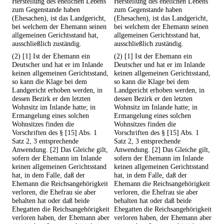
Herstellung des ehelichen Lebens
Herstellung des ehelichen Lebens
zum Gegenstande haben
zum Gegenstande haben
(Ehesachen), ist das Landgericht,
(Ehesachen), ist das Landgericht,
bei welchem der Ehemann seinen
bei welchem der Ehemann seinen
allgemeinen Gerichtsstand hat,
allgemeinen Gerichtsstand hat,
ausschließlich zuständig.
ausschließlich zuständig.
(2) [1] Ist der Ehemann ein
(2) [1] Ist der Ehemann ein
Deutscher und hat er im Inlande
Deutscher und hat er im Inlande
keinen allgemeinen Gerichtsstand,
keinen allgemeinen Gerichtsstand,
so kann die Klage bei dem
so kann die Klage bei dem
Landgericht erhoben werden, in
Landgericht erhoben werden, in
dessen Bezirk er den letzten
dessen Bezirk er den letzten
Wohnsitz im Inlande hatte; in
Wohnsitz im Inlande hatte; in
Ermangelung eines solchen
Ermangelung eines solchen
Wohnsitzes finden die
Wohnsitzes finden die
Vorschriften des § [15] Abs. 1
Vorschriften des § [15] Abs. 1
Satz 2, 3 entsprechende
Satz 2, 3 entsprechende
Anwendung. [2] Das Gleiche gilt,
Anwendung. [2] Das Gleiche gilt,
sofern der Ehemann im Inlande
sofern der Ehemann im Inlande
keinen allgemeinen Gerichtsstand
keinen allgemeinen Gerichtsstand
hat, in dem Falle, daß der
hat, in dem Falle, daß der
Ehemann die Reichsangehörigkeit
Ehemann die Reichsangehörigkeit
verloren, die Ehefrau sie aber
verloren, die Ehefrau sie aber
behalten hat oder daß beide
behalten hat oder daß beide
Ehegatten die Reichsangehörigkeit
Ehegatten die Reichsangehörigkeit
verloren haben, der Ehemann aber
verloren haben, der Ehemann aber