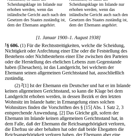
Scheidungsklage im Inlande nur
Scheidungsklage im Inlande nur
erhoben werden, wenn das
erhoben werden, wenn das
inländische Gericht auch nach den
inländische Gericht auch nach den
Gesetzen des Staates zuständig ist,
Gesetzen des Staates zuständig ist,
dem der Ehemann angehört.
dem der Ehemann angehört.
[1. Januar 1900–1. August 1938]
1
§ 606
.
(1) Für die Rechtsstreitigkeiten, welche die Scheidung,
Nichtigkeit oder Anfechtung einer Ehe oder die Feststellung des
Bestehens oder Nichtbestehens einer Ehe zwischen den Parteien
oder die Herstellung des ehelichen Lebens zum Gegenstande
haben (Ehesachen), ist das Landgericht, bei welchem der
Ehemann seinen allgemeinen Gerichtsstand hat, ausschließlich
zuständig.
(2)
2
[1] Ist der Ehemann ein Deutscher und hat er im Inlande
keinen allgemeinen Gerichtsstand, so kann die Klage bei dem
Landgericht erhoben werden, in dessen Bezirk er den letzten
Wohnsitz im Inlande hatte; in Ermangelung eines solchen
Wohnsitzes finden die Vorschriften des § [15] Abs. 1 Satz 2, 3
entsprechende Anwendung.
[2] Das Gleiche gilt, sofern der
Ehemann im Inlande keinen allgemeinen Gerichtsstand hat, in
dem Falle, daß der Ehemann die Reichsangehörigkeit verloren,
die Ehefrau sie aber behalten hat oder daß beide Ehegatten die
Reichsangehörigkeit verloren haben, der Ehemann aber eine