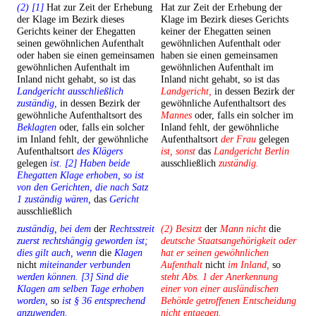
(2) [1]
Hat zur Zeit der Erhebung
Hat zur Zeit der Erhebung der
der Klage im Bezirk dieses
Klage im Bezirk dieses Gerichts
Gerichts keiner der Ehegatten
keiner der Ehegatten seinen
seinen gewöhnlichen Aufenthalt
gewöhnlichen Aufenthalt oder
oder haben sie einen gemeinsamen
haben sie einen gemeinsamen
gewöhnlichen Aufenthalt im
gewöhnlichen Aufenthalt im
Inland nicht gehabt, so ist das
Inland nicht gehabt, so ist das
Landgericht ausschließlich
Landgericht,
in dessen Bezirk der
zuständig,
in dessen Bezirk der
gewöhnliche Aufenthaltsort des
gewöhnliche Aufenthaltsort des
Mannes
oder, falls ein solcher im
Beklagten
oder, falls ein solcher
Inland fehlt, der gewöhnliche
im Inland fehlt, der gewöhnliche
Aufenthaltsort
der Frau
gelegen
Aufenthaltsort
des Klägers
ist, sonst
das
Landgericht Berlin
gelegen
ist. [2] Haben beide
ausschließlich
zuständig.
Ehegatten Klage erhoben, so ist
von den Gerichten, die nach Satz
1 zuständig wären,
das
Gericht
ausschließlich
zuständig, bei dem
der
Rechtsstreit
(2) Besitzt
der
Mann nicht
die
zuerst rechtshängig geworden ist;
deutsche Staatsangehörigkeit oder
dies gilt auch, wenn
die
Klagen
hat er seinen gewöhnlichen
nicht
miteinander verbunden
Aufenthalt
nicht
im Inland,
so
werden können. [3] Sind die
steht Abs. 1 der Anerkennung
Klagen am selben Tage erhoben
einer von einer ausländischen
worden,
so
ist § 36 entsprechend
Behörde getroffenen Entscheidung
anzuwenden.
nicht entgegen.