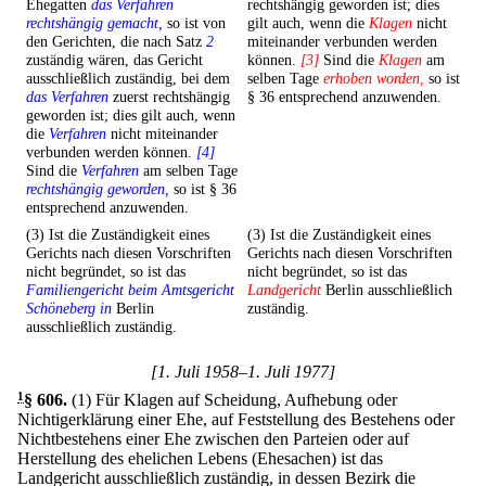
Ehegatten
das Verfahren
rechtshängig geworden ist; dies
rechtshängig gemacht,
so ist von
gilt auch, wenn die
Klagen
nicht
den Gerichten, die nach Satz
2
miteinander verbunden werden
zuständig wären, das Gericht
können.
[3]
Sind die
Klagen
am
ausschließlich zuständig, bei dem
selben Tage
erhoben worden,
so ist
das Verfahren
zuerst rechtshängig
§ 36 entsprechend anzuwenden.
geworden ist; dies gilt auch, wenn
die
Verfahren
nicht miteinander
verbunden werden können.
[4]
Sind die
Verfahren
am selben Tage
rechtshängig geworden,
so ist § 36
entsprechend anzuwenden.
(3) Ist die Zuständigkeit eines
(3) Ist die Zuständigkeit eines
Gerichts nach diesen Vorschriften
Gerichts nach diesen Vorschriften
nicht begründet, so ist das
nicht begründet, so ist das
Familiengericht beim Amtsgericht
Landgericht
Berlin ausschließlich
Schöneberg in
Berlin
zuständig.
ausschließlich zuständig.
[1. Juli 1958–1. Juli 1977]
1
§ 606
.
(1) Für Klagen auf Scheidung, Aufhebung oder
Nichtigerklärung einer Ehe, auf Feststellung des Bestehens oder
Nichtbestehens einer Ehe zwischen den Parteien oder auf
Herstellung des ehelichen Lebens (Ehesachen) ist das
Landgericht ausschließlich zuständig, in dessen Bezirk die