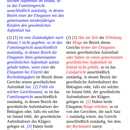
solchen Aufenthalt im Inland, so
ist das Familiengericht
ausschließlich zuständig, in dessen
Bezirk einer der Ehegatten mit den
gemeinsamen minderjährigen
Kindern den gewöhnlichen
Aufenthalt hat.
(2) [1]
Ist eine Zuständigkeit nach
(2) [1]
Hat zur Zeit
der
Erhebung
Absatz 1 nicht gegeben, so ist das
der
Klage
im Bezirk dieses
Familiengericht ausschließlich
Gerichts
keiner der Ehegatten
zuständig, in dessen Bezirk die
seinen gewöhnlichen Aufenthalt
Ehegatten ihren gemeinsamen
oder haben sie einen gemeinsamen
gewöhnlichen Aufenthalt zuletzt
gewöhnlichen Aufenthalt im
gehabt haben, wenn einer
der
Inland nicht gehabt,
so ist das
Ehegatten bei Eintritt
der
Landgericht
ausschließlich
Rechtshängigkeit
im Bezirk dieses
zuständig, in dessen Bezirk der
Gerichts seinen gewöhnlichen
gewöhnliche Aufenthaltsort des
Aufenthalt
hat. [2] Fehlt ein
Beklagten oder, falls ein solcher
solcher Gerichtsstand,
so ist das
im Inland fehlt, der gewöhnliche
Familiengericht
ausschließlich
Aufenthaltsort des Klägers
zuständig, in dessen Bezirk der
gelegen ist.
[2]
Haben beide
gewöhnliche Aufenthaltsort des
Ehegatten
Klage erhoben,
so ist
Beklagten oder, falls ein solcher
von den Gerichten, die nach Satz
im Inland fehlt, der gewöhnliche
1
zuständig wären, das Gericht
Aufenthaltsort des Klägers
ausschließlich zuständig, bei dem
gelegen ist.
[3]
Haben beide
der Rechtsstreit
zuerst