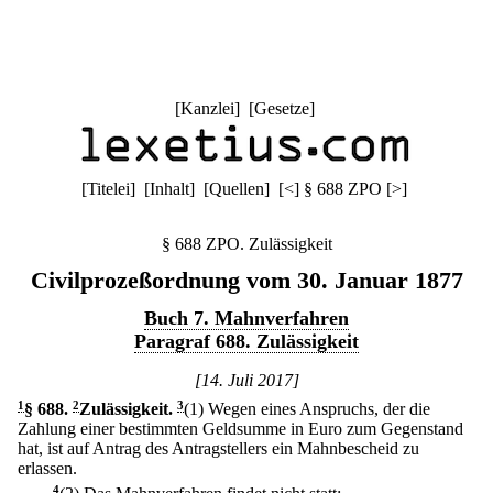
[
Kanzlei
] [
Gesetze
]
[
Titelei
] [
Inhalt
] [
Quellen
]
[
<
]
§ 688 ZPO
[
>
]
§ 688 ZPO. Zulässigkeit
Civilprozeßordnung vom 30. Januar 1877
Buch 7. Mahnverfahren
Paragraf 688. Zulässigkeit
[14. Juli 2017]
1
§ 688
.
2
Zulässigkeit.
3
(1) Wegen eines Anspruchs, der die
Zahlung einer bestimmten Geldsumme in Euro zum Gegenstand
hat, ist auf Antrag des Antragstellers ein Mahnbescheid zu
erlassen.
4