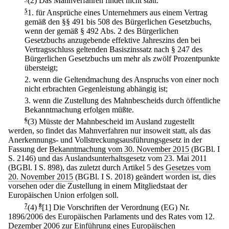
(2) Das Mahnverfahren findet nicht statt:
5
1.
für Ansprüche eines Unternehmers aus einem Vertrag
gemäß den §§ 491 bis 508 des Bürgerlichen Gesetzbuchs,
wenn der gemäß § 492 Abs. 2 des Bürgerlichen
Gesetzbuchs anzugebende effektive Jahreszins den bei
Vertragsschluss geltenden Basiszinssatz nach § 247 des
Bürgerlichen Gesetzbuchs um mehr als zwölf Prozentpunkte
übersteigt;
2.
wenn die Geltendmachung des Anspruchs von einer noch
nicht erbrachten Gegenleistung abhängig ist;
3.
wenn die Zustellung des Mahnbescheids durch öffentliche
Bekanntmachung erfolgen müßte.
6
(3) Müsste der Mahnbescheid im Ausland zugestellt
werden, so findet das Mahnverfahren nur insoweit statt, als das
Anerkennungs- und Vollstreckungsausführungsgesetz in der
Fassung der
Bekanntmachung vom 30. November 2015
(BGBl. I
S. 2146) und das Auslandsunterhaltsgesetz vom 23. Mai 2011
(BGBl. I S. 898), das zuletzt durch Artikel 5 des
Gesetzes vom
20. November 2015
(BGBl. I S. 2018) geändert worden ist, dies
vorsehen oder die Zustellung in einem Mitgliedstaat der
Europäischen Union erfolgen soll.
7
(4)
8
[1] Die Vorschriften der Verordnung (EG) Nr.
1896/2006 des Europäischen Parlaments und des Rates vom 12.
Dezember 2006 zur Einführung eines Europäischen