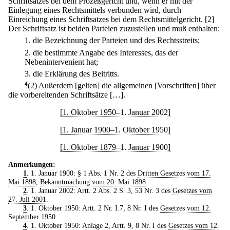
Schriftsatzes bei dem Prozeßgericht und, wenn er mit der
Einlegung eines Rechtsmittels verbunden wird, durch
Einreichung eines Schriftsatzes bei dem Rechtsmittelgericht.
[2]
Der Schriftsatz ist beiden Parteien zuzustellen und muß enthalten:
1.
die Bezeichnung der Parteien und des Rechtsstreits;
2.
die bestimmte Angabe des Interesses, das der
Nebenintervenient hat;
3.
die Erklärung des Beitritts.
4
(2) Außerdem [gelten] die allgemeinen [Vorschriften] über
die vorbereitenden Schriftsätze […].
[1. Oktober 1950–1. Januar 2002]
[1. Januar 1900–1. Oktober 1950]
[1. Oktober 1879–1. Januar 1900]
Anmerkungen:
1
. 1. Januar 1900: § 1 Abs. 1 Nr. 2 des
Dritten Gesetzes vom 17.
Mai 1898
,
Bekanntmachung vom 20. Mai 1898
.
2
. 1. Januar 2002: Artt. 2 Abs. 2 S. 3, 53 Nr. 3 des
Gesetzes vom
27. Juli 2001
.
3
. 1. Oktober 1950: Artt. 2 Nr. I.7, 8 Nr. I des
Gesetzes vom 12.
September 1950
.
4
. 1. Oktober 1950: Anlage 2, Artt. 9, 8 Nr. I des
Gesetzes vom 12.