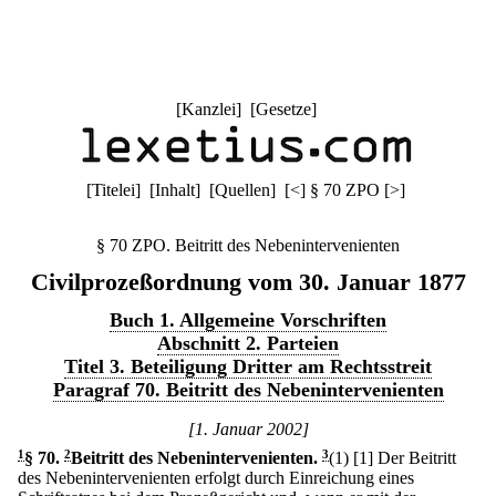
[
Kanzlei
] [
Gesetze
]
[
Titelei
] [
Inhalt
] [
Quellen
]
[
<
]
§ 70 ZPO
[
>
]
§ 70 ZPO. Beitritt des Nebenintervenienten
Civilprozeßordnung vom 30. Januar 1877
Buch 1. Allgemeine Vorschriften
Abschnitt 2. Parteien
Titel 3. Beteiligung Dritter am Rechtsstreit
Paragraf 70. Beitritt des Nebenintervenienten
[1. Januar 2002]
1
§ 70
.
2
Beitritt des Nebenintervenienten.
3
(1)
[1] Der Beitritt
des Nebenintervenienten erfolgt durch Einreichung eines