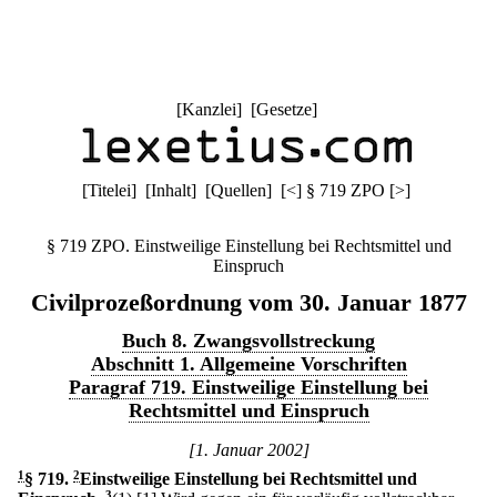
[
Kanzlei
] [
Gesetze
]
[
Titelei
] [
Inhalt
] [
Quellen
]
[
<
]
§ 719 ZPO
[
>
]
§ 719 ZPO. Einstweilige Einstellung bei Rechtsmittel und
Einspruch
Civilprozeßordnung vom 30. Januar 1877
Buch 8. Zwangsvollstreckung
Abschnitt 1. Allgemeine Vorschriften
Paragraf 719. Einstweilige Einstellung bei
Rechtsmittel und Einspruch
[1. Januar 2002]
1
§ 719
.
2
Einstweilige Einstellung bei Rechtsmittel und
3