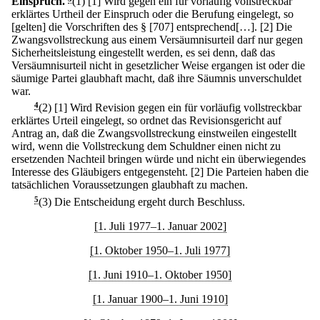
Einspruch.
(1)
[1] Wird gegen ein für vorläufig vollstreckbar
erklärtes Urtheil der Einspruch oder die Berufung eingelegt, so
[gelten] die Vorschriften des § [707] entsprechend[…].
[2] Die
Zwangsvollstreckung aus einem Versäumnisurteil darf nur gegen
Sicherheitsleistung eingestellt werden, es sei denn, daß das
Versäumnisurteil nicht in gesetzlicher Weise ergangen ist oder die
säumige Partei glaubhaft macht, daß ihre Säumnis unverschuldet
war.
4
(2)
[1] Wird Revision gegen ein für vorläufig vollstreckbar
erklärtes Urteil eingelegt, so ordnet das Revisionsgericht auf
Antrag an, daß die Zwangsvollstreckung einstweilen eingestellt
wird, wenn die Vollstreckung dem Schuldner einen nicht zu
ersetzenden Nachteil bringen würde und nicht ein überwiegendes
Interesse des Gläubigers entgegensteht.
[2] Die Parteien haben die
tatsächlichen Voraussetzungen glaubhaft zu machen.
5
(3) Die Entscheidung ergeht durch Beschluss.
[1. Juli 1977–1. Januar 2002]
[1. Oktober 1950–1. Juli 1977]
[1. Juni 1910–1. Oktober 1950]
[1. Januar 1900–1. Juni 1910]