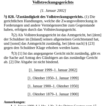
Vollstreckungsgerichts
[1. Januar 2002]
1
§ 828
.
2
Zuständigkeit des Vollstreckungsgerichts.
(1) Die
gerichtlichen Handlungen, welche die Zwangsvollstreckung in
Forderungen und andere Vermögensrechte zum Gegenstande
haben, erfolgen durch das Vollstreckungsgericht.
3
(2) Als Vollstreckungsgericht ist das Amtsgericht, bei [dem]
der Schuldner im [Inland] seinen allgemeinen Gerichtsstand hat,
und [sonst] das Amtsgericht zuständig, bei [dem nach] § [23]
gegen den Schuldner Klage erhoben werden kann.
4
(3)
[1] Ist das angegangene Gericht nicht zuständig, gibt es
die Sache auf Antrag des Gläubigers an das zuständige Gericht
ab.
[2] Die Abgabe ist nicht bindend.
[1. Januar 1999–1. Januar 2002]
[1. Oktober 1950–1. Januar 1999]
[1. Januar 1900–1. Oktober 1950]
[1. Oktober 1879–1. Januar 1900]
Anmerkungen:
1
. 1. Januar 1900: § 1 Abs. 1 Nr. 2 des
Dritten Gesetzes vom 17.