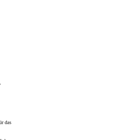
7
ür das