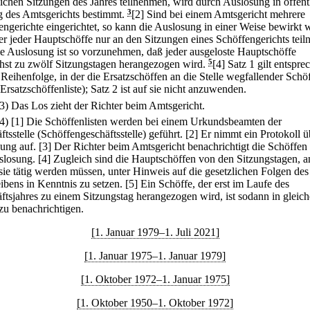
lichen Sitzungen des Jahres teilnehmen, wird durch Auslosung in öffent
g des Amtsgerichts bestimmt.
3
[2] Sind bei einem Amtsgericht mehrere
engerichte eingerichtet, so kann die Auslosung in einer Weise bewirkt 
er jeder Hauptschöffe nur an den Sitzungen eines Schöffengerichts teil
ie Auslosung ist so vorzunehmen, daß jeder ausgeloste Hauptschöffe
hst zu zwölf Sitzungstagen herangezogen wird.
5
[4] Satz 1 gilt entspr
 Reihenfolge, in der die Ersatzschöffen an die Stelle wegfallender Schö
(Ersatzschöffenliste); Satz 2 ist auf sie nicht anzuwenden.
(3) Das Los zieht der Richter beim Amtsgericht.
(4)
[1] Die Schöffenlisten werden bei einem Urkundsbeamten der
tsstelle (Schöffengeschäftsstelle) geführt.
[2] Er nimmt ein Protokoll ü
ung auf.
[3] Der Richter beim Amtsgericht benachrichtigt die Schöffen
slosung.
[4] Zugleich sind die Hauptschöffen von den Sitzungstagen, a
sie tätig werden müssen, unter Hinweis auf die gesetzlichen Folgen des
ibens in Kenntnis zu setzen.
[5] Ein Schöffe, der erst im Laufe des
ftsjahres zu einem Sitzungstag herangezogen wird, ist sodann in gleich
zu benachrichtigen.
[1. Januar 1979–1. Juli 2021]
[1. Januar 1975–1. Januar 1979]
[1. Oktober 1972–1. Januar 1975]
[1. Oktober 1950–1. Oktober 1972]