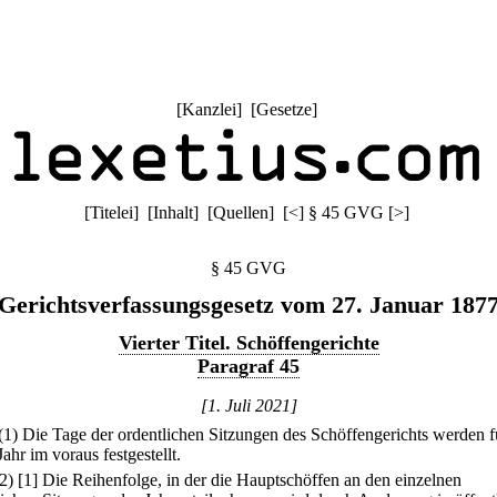
[
Kanzlei
] [
Gesetze
]
[
Titelei
] [
Inhalt
] [
Quellen
]
[
<
]
§ 45 GVG
[
>
]
§ 45 GVG
Gerichtsverfassungsgesetz vom 27. Januar 187
Vierter Titel. Schöffengerichte
Paragraf 45
[1. Juli 2021]
(1) Die Tage der ordentlichen Sitzungen des Schöffengerichts werden f
ahr im voraus festgestellt.
(2)
[1] Die Reihenfolge, in der die Hauptschöffen an den einzelnen