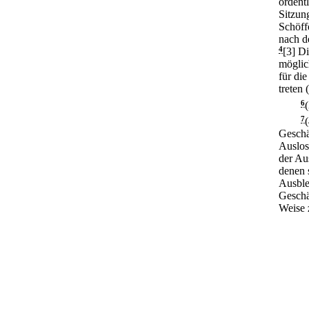
ordent
Sitzun
Schöff
nach d
4
[3] D
möglic
für die
treten 
6
7
Geschäf
Auslos
der Au
denen 
Ausble
Geschä
Weise 