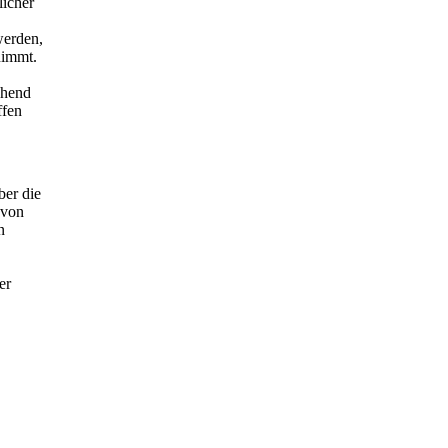
licher
werden,
nimmt.
echend
ffen
ber die
 von
n
er