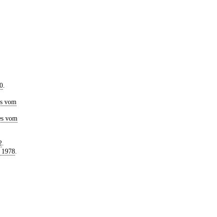
0
.
es vom
es vom
2
.
 1978
.