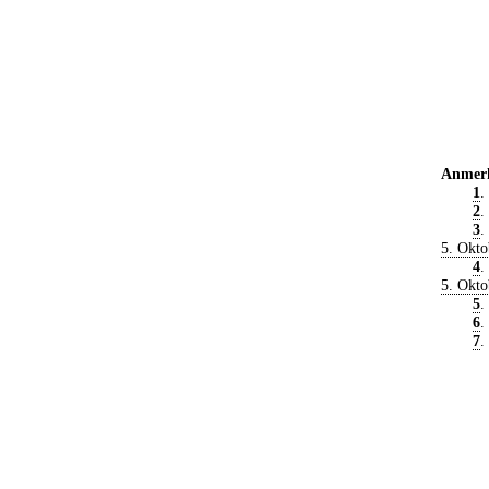
Anmer
1
.
2
.
3
.
5. Okto
4
.
5. Okto
5
.
6
.
7
.