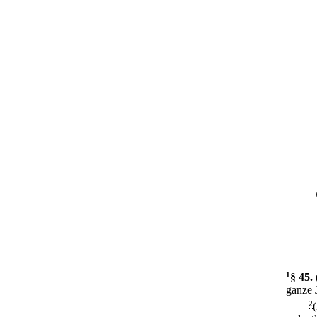
1
§ 45
.
ganze J
2