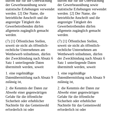
dürfen nur für die Überwachung
dürfen nur für die Überwachung
der Gewerbeausübung sowie
der Gewerbeausübung sowie
statistische Erhebungen verwendet
statistische Erhebungen verwendet
werden. [2] Der Name, die
werden. [2] Der Name, die
betriebliche Anschrift und die
betriebliche Anschrift und die
angezeigte Tätigkeit des
angezeigte Tätigkeit des
Gewerbetreibenden dürfen
Gewerbetreibenden dürfen
allgemein zugänglich gemacht
allgemein zugänglich gemacht
werden.
werden.
(7) [1] Öffentlichen Stellen,
(7) [1] Öffentlichen Stellen,
soweit sie nicht als öffentlich-
soweit sie nicht als öffentlich-
rechtliche Unternehmen am
rechtliche Unternehmen am
Wettbewerb teilnehmen, dürfen
Wettbewerb teilnehmen, dürfen
der Zweckbindung nach Absatz 6
der Zweckbindung nach Absatz 6
Satz 1 unterliegende Daten
Satz 1 unterliegende Daten
übermittelt werden, soweit
übermittelt werden, soweit
1. eine regelmäßige
1. eine regelmäßige
Datenübermittlung nach Absatz 9
Datenübermittlung nach Absatz 9
zulässig ist,
zulässig ist,
2. die Kenntnis der Daten zur
2. die Kenntnis der Daten zur
Abwehr einer gegenwärtigen
Abwehr einer gegenwärtigen
Gefahr für die öffentliche
Gefahr für die öffentliche
Sicherheit oder erheblicher
Sicherheit oder erheblicher
Nachteile für das Gemeinwohl
Nachteile für das Gemeinwohl
erforderlich ist oder
erforderlich ist oder