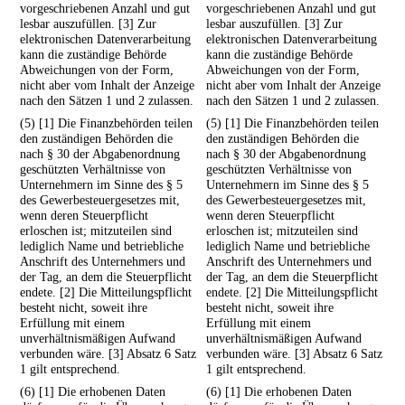
vorgeschriebenen Anzahl und gut
vorgeschriebenen Anzahl und gut
lesbar auszufüllen. [3] Zur
lesbar auszufüllen. [3] Zur
elektronischen Datenverarbeitung
elektronischen Datenverarbeitung
kann die zuständige Behörde
kann die zuständige Behörde
Abweichungen von der Form,
Abweichungen von der Form,
nicht aber vom Inhalt der Anzeige
nicht aber vom Inhalt der Anzeige
nach den Sätzen 1 und 2 zulassen.
nach den Sätzen 1 und 2 zulassen.
(5) [1] Die Finanzbehörden teilen
(5) [1] Die Finanzbehörden teilen
den zuständigen Behörden die
den zuständigen Behörden die
nach § 30 der Abgabenordnung
nach § 30 der Abgabenordnung
geschützten Verhältnisse von
geschützten Verhältnisse von
Unternehmern im Sinne des § 5
Unternehmern im Sinne des § 5
des Gewerbesteuergesetzes mit,
des Gewerbesteuergesetzes mit,
wenn deren Steuerpflicht
wenn deren Steuerpflicht
erloschen ist; mitzuteilen sind
erloschen ist; mitzuteilen sind
lediglich Name und betriebliche
lediglich Name und betriebliche
Anschrift des Unternehmers und
Anschrift des Unternehmers und
der Tag, an dem die Steuerpflicht
der Tag, an dem die Steuerpflicht
endete. [2] Die Mitteilungspflicht
endete. [2] Die Mitteilungspflicht
besteht nicht, soweit ihre
besteht nicht, soweit ihre
Erfüllung mit einem
Erfüllung mit einem
unverhältnismäßigen Aufwand
unverhältnismäßigen Aufwand
verbunden wäre. [3] Absatz 6 Satz
verbunden wäre. [3] Absatz 6 Satz
1 gilt entsprechend.
1 gilt entsprechend.
(6) [1] Die erhobenen Daten
(6) [1] Die erhobenen Daten