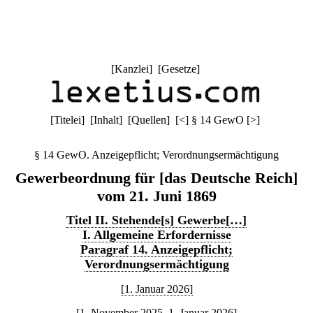
[
Kanzlei
] [
Gesetze
]
[
Titelei
] [
Inhalt
] [
Quellen
]
[
<
]
§ 14 GewO
[
>
]
§ 14 GewO. Anzeigepflicht; Verordnungsermächtigung
Gewerbeordnung für [das Deutsche Reich]
vom 21. Juni 1869
Titel II. Stehende[s] Gewerbe[…]
I. Allgemeine Erfordernisse
Paragraf 14. Anzeigepflicht;
Verordnungsermächtigung
[1. Januar 2026]
[1. November 2025–1. Januar 2026]