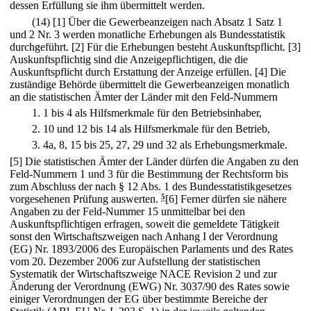
dessen Erfüllung sie ihm übermittelt werden.
(14)
[1] Über die Gewerbeanzeigen nach Absatz 1 Satz 1
und 2 Nr. 3 werden monatliche Erhebungen als Bundesstatistik
durchgeführt.
[2] Für die Erhebungen besteht Auskunftspflicht.
[3]
Auskunftspflichtig sind die Anzeigepflichtigen, die die
Auskunftspflicht durch Erstattung der Anzeige erfüllen.
[4] Die
zuständige Behörde übermittelt die Gewerbeanzeigen monatlich
an die statistischen Ämter der Länder mit den Feld-Nummern
1.
1 bis 4 als Hilfsmerkmale für den Betriebsinhaber,
2.
10 und 12 bis 14 als Hilfsmerkmale für den Betrieb,
3.
4a, 8, 15 bis 25, 27, 29 und 32 als Erhebungsmerkmale.
[5] Die statistischen Ämter der Länder dürfen die Angaben zu den
Feld-Nummern 1 und 3 für die Bestimmung der Rechtsform bis
zum Abschluss der nach § 12 Abs. 1 des Bundesstatistikgesetzes
vorgesehenen Prüfung auswerten.
5
[6] Ferner dürfen sie nähere
Angaben zu der Feld-Nummer 15 unmittelbar bei den
Auskunftspflichtigen erfragen, soweit die gemeldete Tätigkeit
sonst den Wirtschaftszweigen nach Anhang I der Verordnung
(EG) Nr. 1893/2006 des Europäischen Parlaments und des Rates
vom 20. Dezember 2006 zur Aufstellung der statistischen
Systematik der Wirtschaftszweige NACE Revision 2 und zur
Änderung der Verordnung (EWG) Nr. 3037/90 des Rates sowie
einiger Verordnungen der EG über bestimmte Bereiche der