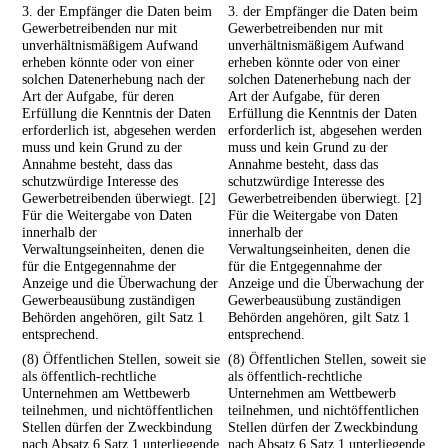
3. der Empfänger die Daten beim
3. der Empfänger die Daten beim
Gewerbetreibenden nur mit
Gewerbetreibenden nur mit
unverhältnismäßigem Aufwand
unverhältnismäßigem Aufwand
erheben könnte oder von einer
erheben könnte oder von einer
solchen Datenerhebung nach der
solchen Datenerhebung nach der
Art der Aufgabe, für deren
Art der Aufgabe, für deren
Erfüllung die Kenntnis der Daten
Erfüllung die Kenntnis der Daten
erforderlich ist, abgesehen werden
erforderlich ist, abgesehen werden
muss und kein Grund zu der
muss und kein Grund zu der
Annahme besteht, dass das
Annahme besteht, dass das
schutzwürdige Interesse des
schutzwürdige Interesse des
Gewerbetreibenden überwiegt. [2]
Gewerbetreibenden überwiegt. [2]
Für die Weitergabe von Daten
Für die Weitergabe von Daten
innerhalb der
innerhalb der
Verwaltungseinheiten, denen die
Verwaltungseinheiten, denen die
für die Entgegennahme der
für die Entgegennahme der
Anzeige und die Überwachung der
Anzeige und die Überwachung der
Gewerbeausübung zuständigen
Gewerbeausübung zuständigen
Behörden angehören, gilt Satz 1
Behörden angehören, gilt Satz 1
entsprechend.
entsprechend.
(8) Öffentlichen Stellen, soweit sie
(8) Öffentlichen Stellen, soweit sie
als öffentlich-rechtliche
als öffentlich-rechtliche
Unternehmen am Wettbewerb
Unternehmen am Wettbewerb
teilnehmen, und nichtöffentlichen
teilnehmen, und nichtöffentlichen
Stellen dürfen der Zweckbindung
Stellen dürfen der Zweckbindung
nach Absatz 6 Satz 1 unterliegende
nach Absatz 6 Satz 1 unterliegende