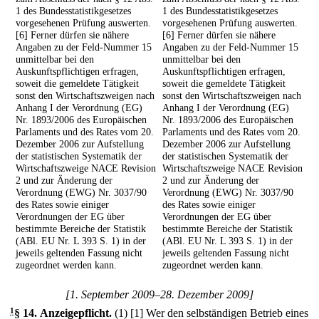
1 des Bundesstatistikgesetzes
1 des Bundesstatistikgesetzes
vorgesehenen Prüfung auswerten.
vorgesehenen Prüfung auswerten.
[6] Ferner dürfen sie nähere
[6] Ferner dürfen sie nähere
Angaben zu der Feld-Nummer 15
Angaben zu der Feld-Nummer 15
unmittelbar bei den
unmittelbar bei den
Auskunftspflichtigen erfragen,
Auskunftspflichtigen erfragen,
soweit die gemeldete Tätigkeit
soweit die gemeldete Tätigkeit
sonst den Wirtschaftszweigen nach
sonst den Wirtschaftszweigen nach
Anhang I der Verordnung (EG)
Anhang I der Verordnung (EG)
Nr. 1893/2006 des Europäischen
Nr. 1893/2006 des Europäischen
Parlaments und des Rates vom 20.
Parlaments und des Rates vom 20.
Dezember 2006 zur Aufstellung
Dezember 2006 zur Aufstellung
der statistischen Systematik der
der statistischen Systematik der
Wirtschaftszweige NACE Revision
Wirtschaftszweige NACE Revision
2 und zur Änderung der
2 und zur Änderung der
Verordnung (EWG) Nr. 3037/90
Verordnung (EWG) Nr. 3037/90
des Rates sowie einiger
des Rates sowie einiger
Verordnungen der EG über
Verordnungen der EG über
bestimmte Bereiche der Statistik
bestimmte Bereiche der Statistik
(ABl. EU Nr. L 393 S. 1) in der
(ABl. EU Nr. L 393 S. 1) in der
jeweils geltenden Fassung nicht
jeweils geltenden Fassung nicht
zugeordnet werden kann.
zugeordnet werden kann.
[1. September 2009–28. Dezember 2009]
1
§ 14
.
Anzeigepflicht.
(1)
[1] Wer den selbständigen Betrieb eines