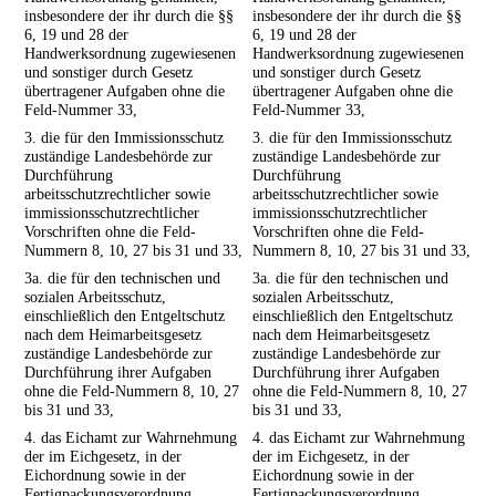
insbesondere der ihr durch die §§
insbesondere der ihr durch die §§
6, 19 und 28 der
6, 19 und 28 der
Handwerksordnung zugewiesenen
Handwerksordnung zugewiesenen
und sonstiger durch Gesetz
und sonstiger durch Gesetz
übertragener Aufgaben ohne die
übertragener Aufgaben ohne die
Feld-Nummer 33,
Feld-Nummer 33,
3. die für den Immissionsschutz
3. die für den Immissionsschutz
zuständige Landesbehörde zur
zuständige Landesbehörde zur
Durchführung
Durchführung
arbeitsschutzrechtlicher sowie
arbeitsschutzrechtlicher sowie
immissionsschutzrechtlicher
immissionsschutzrechtlicher
Vorschriften ohne die Feld-
Vorschriften ohne die Feld-
Nummern 8, 10, 27 bis 31 und 33,
Nummern 8, 10, 27 bis 31 und 33,
3a. die für den technischen und
3a. die für den technischen und
sozialen Arbeitsschutz,
sozialen Arbeitsschutz,
einschließlich den Entgeltschutz
einschließlich den Entgeltschutz
nach dem Heimarbeitsgesetz
nach dem Heimarbeitsgesetz
zuständige Landesbehörde zur
zuständige Landesbehörde zur
Durchführung ihrer Aufgaben
Durchführung ihrer Aufgaben
ohne die Feld-Nummern 8, 10, 27
ohne die Feld-Nummern 8, 10, 27
bis 31 und 33,
bis 31 und 33,
4. das Eichamt zur Wahrnehmung
4. das Eichamt zur Wahrnehmung
der im Eichgesetz, in der
der im Eichgesetz, in der
Eichordnung sowie in der
Eichordnung sowie in der
Fertigpackungsverordnung
Fertigpackungsverordnung