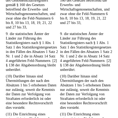
des Genossenschaftsregisters
160 des Gesetzes betreffend die
gemäß § 160 des Gesetzes
Erwerbs- und
betreffend die Erwerbs- und
Wirtschaftsgenossenschaften, und
Wirtschaftsgenossenschaften, und
zwar ohne die Feld-Nummern 6
zwar ohne die Feld-Nummern 6
bis 8, 10 bis 13, 18, 19, 21, 22
bis 8, 10 bis 13, 18, 19, 21, 22
und 27 bis 33,
und 27 bis 33,
9. die statistischen Ämter der
9. die statistischen Ämter der
Länder zur Führung des
Länder zur Führung des
Statistikregisters nach § 1 Abs. 1
Statistikregisters nach § 1 Abs. 1
Satz 1 des Statistikregistergesetzes
Satz 1 des Statistikregistergesetzes
in den Fällen des Absatzes 1 Satz 2
in den Fällen des Absatzes 1 Satz 2
Nr. 1 und 2 die in Absatz 14 Satz
Nr. 1 und 2 die in Absatz 14 Satz
4 angeführten Feld-Nummern. [2]
4 angeführten Feld-Nummern. [2]
§ 138 der Abgabenordnung bleibt
§ 138 der Abgabenordnung bleibt
unberührt.
unberührt.
(10) Darüber hinaus sind
(10) Darüber hinaus sind
Übermittlungen der nach den
Übermittlungen der nach den
Absätzen 1 bis 5 erhobenen Daten
Absätzen 1 bis 5 erhobenen Daten
nur zulässig, soweit die Kenntnis
nur zulässig, soweit die Kenntnis
der Daten zur Verfolgung von
der Daten zur Verfolgung von
Straftaten erforderlich ist oder
Straftaten erforderlich ist oder
eine besondere Rechtsvorschrift
eine besondere Rechtsvorschrift
dies vorsieht.
dies vorsieht.
(11) Die Einrichtung eines
(11) Die Einrichtung eines