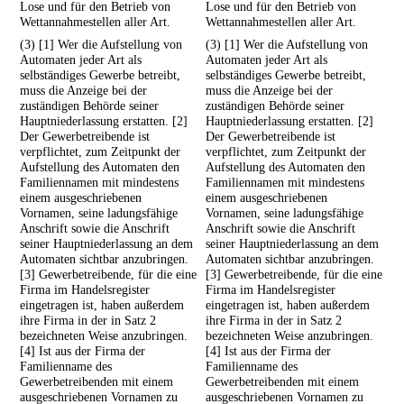
Lose und für den Betrieb von
Lose und für den Betrieb von
Wettannahmestellen aller Art.
Wettannahmestellen aller Art.
(3) [1] Wer die Aufstellung von
(3) [1] Wer die Aufstellung von
Automaten jeder Art als
Automaten jeder Art als
selbständiges Gewerbe betreibt,
selbständiges Gewerbe betreibt,
muss die Anzeige bei der
muss die Anzeige bei der
zuständigen Behörde seiner
zuständigen Behörde seiner
Hauptniederlassung erstatten. [2]
Hauptniederlassung erstatten. [2]
Der Gewerbetreibende ist
Der Gewerbetreibende ist
verpflichtet, zum Zeitpunkt der
verpflichtet, zum Zeitpunkt der
Aufstellung des Automaten den
Aufstellung des Automaten den
Familiennamen mit mindestens
Familiennamen mit mindestens
einem ausgeschriebenen
einem ausgeschriebenen
Vornamen, seine ladungsfähige
Vornamen, seine ladungsfähige
Anschrift sowie die Anschrift
Anschrift sowie die Anschrift
seiner Hauptniederlassung an dem
seiner Hauptniederlassung an dem
Automaten sichtbar anzubringen.
Automaten sichtbar anzubringen.
[3] Gewerbetreibende, für die eine
[3] Gewerbetreibende, für die eine
Firma im Handelsregister
Firma im Handelsregister
eingetragen ist, haben außerdem
eingetragen ist, haben außerdem
ihre Firma in der in Satz 2
ihre Firma in der in Satz 2
bezeichneten Weise anzubringen.
bezeichneten Weise anzubringen.
[4] Ist aus der Firma der
[4] Ist aus der Firma der
Familienname des
Familienname des
Gewerbetreibenden mit einem
Gewerbetreibenden mit einem
ausgeschriebenen Vornamen zu
ausgeschriebenen Vornamen zu