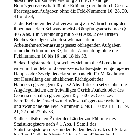
ausschließlich zur Weiterleitung an die zuständige
Berufsgenossenschaft für die Erfüllung der ihr durch Gesetz
übertragenen Aufgaben ohne die Feld-Nummern 10, 28, 30,
31 und 33,
7.
die Behörden der Zollverwaltung zur Wahrnehmung der
ihnen nach dem Schwarzarbeitsbekämpfungsgesetz, nach §
405 Abs. 1 in Verbindung mit § 404 Abs. 2 des Dritten
Buches Sozialgesetzbuch sowie nach dem
Arbeitnehmerüberlassungsgesetz obliegenden Aufgaben
ohne die Feldnummer 33, bei der Abmeldung ohne die
Feldnummern 10 bis 16 und 18 bis 33,
8.
das Registergericht, soweit es sich um die Abmeldung
einer im Handels- und Genossenschaftsregister eingetragenen
Haupt- oder Zweigniederlassung handelt, für Maßnahmen
zur Herstellung der inhaltlichen Richtigkeit des
Handelsregisters gemäß § 132 Abs. 1 des Gesetzes über die
Angelegenheiten der freiwilligen Gerichtsbarkeit oder des
Genossenschaftsregisters gemäß § 160 des Gesetzes
betreffend die Erwerbs- und Wirtschaftsgenossenschaften,
und zwar ohne die Feld-Nummern 6 bis 8, 10 bis 13, 18, 19,
21, 22 und 27 bis 33,
9.
die statistischen Ämter der Länder zur Führung des
Statistikregisters nach § 1 Abs. 1 Satz 1 des
Statistikregistergesetzes in den Fällen des Absatzes 1 Satz 2
Nr. 1 und 2 die in Absatz 14 Satz 4 angeführten Feld-