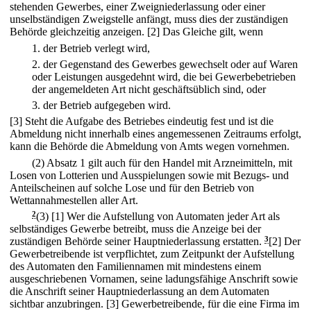
stehenden Gewerbes, einer Zweigniederlassung oder einer
unselbständigen Zweigstelle anfängt, muss dies der zuständigen
Behörde gleichzeitig anzeigen.
[2] Das Gleiche gilt, wenn
1.
der Betrieb verlegt wird,
2.
der Gegenstand des Gewerbes gewechselt oder auf Waren
oder Leistungen ausgedehnt wird, die bei Gewerbebetrieben
der angemeldeten Art nicht geschäftsüblich sind, oder
3.
der Betrieb aufgegeben wird.
[3] Steht die Aufgabe des Betriebes eindeutig fest und ist die
Abmeldung nicht innerhalb eines angemessenen Zeitraums erfolgt,
kann die Behörde die Abmeldung von Amts wegen vornehmen.
(2) Absatz 1 gilt auch für den Handel mit Arzneimitteln, mit
Losen von Lotterien und Ausspielungen sowie mit Bezugs- und
Anteilscheinen auf solche Lose und für den Betrieb von
Wettannahmestellen aller Art.
2
(3)
[1] Wer die Aufstellung von Automaten jeder Art als
selbständiges Gewerbe betreibt, muss die Anzeige bei der
zuständigen Behörde seiner Hauptniederlassung erstatten.
3
[2] Der
Gewerbetreibende ist verpflichtet, zum Zeitpunkt der Aufstellung
des Automaten den Familiennamen mit mindestens einem
ausgeschriebenen Vornamen, seine ladungsfähige Anschrift sowie
die Anschrift seiner Hauptniederlassung an dem Automaten
sichtbar anzubringen.
[3] Gewerbetreibende, für die eine Firma im