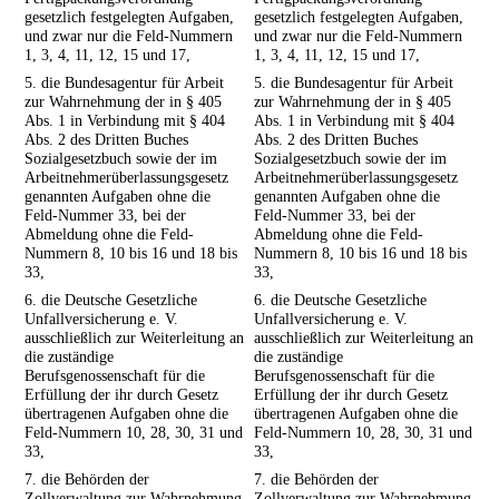
gesetzlich festgelegten Aufgaben,
gesetzlich festgelegten Aufgaben,
und zwar nur die Feld-Nummern
und zwar nur die Feld-Nummern
1, 3, 4, 11, 12, 15 und 17,
1, 3, 4, 11, 12, 15 und 17,
5. die Bundesagentur für Arbeit
5. die Bundesagentur für Arbeit
zur Wahrnehmung der in § 405
zur Wahrnehmung der in § 405
Abs. 1 in Verbindung mit § 404
Abs. 1 in Verbindung mit § 404
Abs. 2 des Dritten Buches
Abs. 2 des Dritten Buches
Sozialgesetzbuch sowie der im
Sozialgesetzbuch sowie der im
Arbeitnehmerüberlassungsgesetz
Arbeitnehmerüberlassungsgesetz
genannten Aufgaben ohne die
genannten Aufgaben ohne die
Feld-Nummer 33, bei der
Feld-Nummer 33, bei der
Abmeldung ohne die Feld-
Abmeldung ohne die Feld-
Nummern 8, 10 bis 16 und 18 bis
Nummern 8, 10 bis 16 und 18 bis
33,
33,
6. die Deutsche Gesetzliche
6. die Deutsche Gesetzliche
Unfallversicherung e. V.
Unfallversicherung e. V.
ausschließlich zur Weiterleitung an
ausschließlich zur Weiterleitung an
die zuständige
die zuständige
Berufsgenossenschaft für die
Berufsgenossenschaft für die
Erfüllung der ihr durch Gesetz
Erfüllung der ihr durch Gesetz
übertragenen Aufgaben ohne die
übertragenen Aufgaben ohne die
Feld-Nummern 10, 28, 30, 31 und
Feld-Nummern 10, 28, 30, 31 und
33,
33,
7. die Behörden der
7. die Behörden der
Zollverwaltung zur Wahrnehmung
Zollverwaltung zur Wahrnehmung