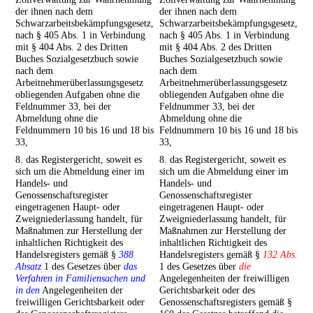
der ihnen nach dem
der ihnen nach dem
Schwarzarbeitsbekämpfungsgesetz,
Schwarzarbeitsbekämpfungsgesetz,
nach § 405 Abs. 1 in Verbindung
nach § 405 Abs. 1 in Verbindung
mit § 404 Abs. 2 des Dritten
mit § 404 Abs. 2 des Dritten
Buches Sozialgesetzbuch sowie
Buches Sozialgesetzbuch sowie
nach dem
nach dem
Arbeitnehmerüberlassungsgesetz
Arbeitnehmerüberlassungsgesetz
obliegenden Aufgaben ohne die
obliegenden Aufgaben ohne die
Feldnummer 33, bei der
Feldnummer 33, bei der
Abmeldung ohne die
Abmeldung ohne die
Feldnummern 10 bis 16 und 18 bis
Feldnummern 10 bis 16 und 18 bis
33,
33,
8. das Registergericht, soweit es
8. das Registergericht, soweit es
sich um die Abmeldung einer im
sich um die Abmeldung einer im
Handels- und
Handels- und
Genossenschaftsregister
Genossenschaftsregister
eingetragenen Haupt- oder
eingetragenen Haupt- oder
Zweigniederlassung handelt, für
Zweigniederlassung handelt, für
Maßnahmen zur Herstellung der
Maßnahmen zur Herstellung der
inhaltlichen Richtigkeit des
inhaltlichen Richtigkeit des
Handelsregisters gemäß §
388
Handelsregisters gemäß §
132 Abs.
Absatz
1 des Gesetzes über
das
1 des Gesetzes über
die
Verfahren in Familiensachen und
Angelegenheiten der freiwilligen
in den
Angelegenheiten der
Gerichtsbarkeit oder des
freiwilligen Gerichtsbarkeit oder
Genossenschaftsregisters gemäß §