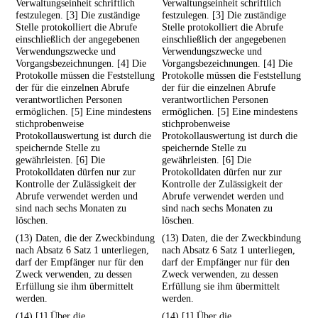
Verwaltungseinheit schriftlich
Verwaltungseinheit schriftlich
festzulegen. [3] Die zuständige
festzulegen. [3] Die zuständige
Stelle protokolliert die Abrufe
Stelle protokolliert die Abrufe
einschließlich der angegebenen
einschließlich der angegebenen
Verwendungszwecke und
Verwendungszwecke und
Vorgangsbezeichnungen. [4] Die
Vorgangsbezeichnungen. [4] Die
Protokolle müssen die Feststellung
Protokolle müssen die Feststellung
der für die einzelnen Abrufe
der für die einzelnen Abrufe
verantwortlichen Personen
verantwortlichen Personen
ermöglichen. [5] Eine mindestens
ermöglichen. [5] Eine mindestens
stichprobenweise
stichprobenweise
Protokollauswertung ist durch die
Protokollauswertung ist durch die
speichernde Stelle zu
speichernde Stelle zu
gewährleisten. [6] Die
gewährleisten. [6] Die
Protokolldaten dürfen nur zur
Protokolldaten dürfen nur zur
Kontrolle der Zulässigkeit der
Kontrolle der Zulässigkeit der
Abrufe verwendet werden und
Abrufe verwendet werden und
sind nach sechs Monaten zu
sind nach sechs Monaten zu
löschen.
löschen.
(13) Daten, die der Zweckbindung
(13) Daten, die der Zweckbindung
nach Absatz 6 Satz 1 unterliegen,
nach Absatz 6 Satz 1 unterliegen,
darf der Empfänger nur für den
darf der Empfänger nur für den
Zweck verwenden, zu dessen
Zweck verwenden, zu dessen
Erfüllung sie ihm übermittelt
Erfüllung sie ihm übermittelt
werden.
werden.
(14) [1] Über die
(14) [1] Über die