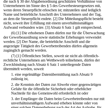
die nach § 30 der Abgabenordnung geschützten Verhältnisse von
Unternehmern im Sinne des § 5 des Gewerbesteuergesetzes mit,
wenn deren Steuerpflicht erloschen ist; mitzuteilen sind lediglich
Name und betriebliche Anschrift des Unternehmers und der Tag,
an dem die Steuerpflicht endete.
[2] Die Mitteilungspflicht besteht
nicht, soweit ihre Erfüllung mit einem unverhältnismäßigen
Aufwand verbunden wäre.
[3] Absatz 6 Satz 1 gilt entsprechend.
(6)
[1] Die erhobenen Daten dürfen nur für die Überwachung
der Gewerbeausübung sowie statistische Erhebungen verwendet
werden.
[2] Der Name, die betriebliche Anschrift und die
angezeigte Tätigkeit des Gewerbetreibenden dürfen allgemein
zugänglich gemacht werden.
(7)
[1] Öffentlichen Stellen, soweit sie nicht als öffentlich-
rechtliche Unternehmen am Wettbewerb teilnehmen, dürfen der
Zweckbindung nach Absatz 6 Satz 1 unterliegende Daten
übermittelt werden, soweit
1.
eine regelmäßige Datenübermittlung nach Absatz 9
zulässig ist,
2.
die Kenntnis der Daten zur Abwehr einer gegenwärtigen
Gefahr für die öffentliche Sicherheit oder erheblicher
Nachteile für das Gemeinwohl erforderlich ist oder
3.
der Empfänger die Daten beim Gewerbetreibenden nur mit
unverhältnismäßigem Aufwand erheben könnte oder von
einer solchen Datenerhebung nach der Art der Aufgabe, für