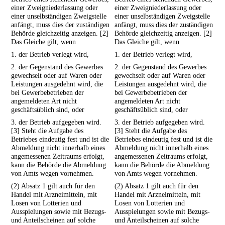
einer Zweigniederlassung oder
einer Zweigniederlassung oder
einer unselbständigen Zweigstelle
einer unselbständigen Zweigstelle
anfängt, muss dies der zuständigen
anfängt, muss dies der zuständigen
Behörde gleichzeitig anzeigen. [2]
Behörde gleichzeitig anzeigen. [2]
Das Gleiche gilt, wenn
Das Gleiche gilt, wenn
1. der Betrieb verlegt wird,
1. der Betrieb verlegt wird,
2. der Gegenstand des Gewerbes
2. der Gegenstand des Gewerbes
gewechselt oder auf Waren oder
gewechselt oder auf Waren oder
Leistungen ausgedehnt wird, die
Leistungen ausgedehnt wird, die
bei Gewerbebetrieben der
bei Gewerbebetrieben der
angemeldeten Art nicht
angemeldeten Art nicht
geschäftsüblich sind, oder
geschäftsüblich sind, oder
3. der Betrieb aufgegeben wird.
3. der Betrieb aufgegeben wird.
[3] Steht die Aufgabe des
[3] Steht die Aufgabe des
Betriebes eindeutig fest und ist die
Betriebes eindeutig fest und ist die
Abmeldung nicht innerhalb eines
Abmeldung nicht innerhalb eines
angemessenen Zeitraums erfolgt,
angemessenen Zeitraums erfolgt,
kann die Behörde die Abmeldung
kann die Behörde die Abmeldung
von Amts wegen vornehmen.
von Amts wegen vornehmen.
(2) Absatz 1 gilt auch für den
(2) Absatz 1 gilt auch für den
Handel mit Arzneimitteln, mit
Handel mit Arzneimitteln, mit
Losen von Lotterien und
Losen von Lotterien und
Ausspielungen sowie mit Bezugs-
Ausspielungen sowie mit Bezugs-
und Anteilscheinen auf solche
und Anteilscheinen auf solche