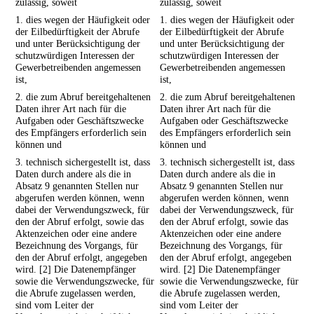
zulässig, soweit
zulässig, soweit
1. dies wegen der Häufigkeit oder
1. dies wegen der Häufigkeit oder
der Eilbedürftigkeit der Abrufe
der Eilbedürftigkeit der Abrufe
und unter Berücksichtigung der
und unter Berücksichtigung der
schutzwürdigen Interessen der
schutzwürdigen Interessen der
Gewerbetreibenden angemessen
Gewerbetreibenden angemessen
ist,
ist,
2. die zum Abruf bereitgehaltenen
2. die zum Abruf bereitgehaltenen
Daten ihrer Art nach für die
Daten ihrer Art nach für die
Aufgaben oder Geschäftszwecke
Aufgaben oder Geschäftszwecke
des Empfängers erforderlich sein
des Empfängers erforderlich sein
können und
können und
3. technisch sichergestellt ist, dass
3. technisch sichergestellt ist, dass
Daten durch andere als die in
Daten durch andere als die in
Absatz 9 genannten Stellen nur
Absatz 9 genannten Stellen nur
abgerufen werden können, wenn
abgerufen werden können, wenn
dabei der Verwendungszweck, für
dabei der Verwendungszweck, für
den der Abruf erfolgt, sowie das
den der Abruf erfolgt, sowie das
Aktenzeichen oder eine andere
Aktenzeichen oder eine andere
Bezeichnung des Vorgangs, für
Bezeichnung des Vorgangs, für
den der Abruf erfolgt, angegeben
den der Abruf erfolgt, angegeben
wird. [2] Die Datenempfänger
wird. [2] Die Datenempfänger
sowie die Verwendungszwecke, für
sowie die Verwendungszwecke, für
die Abrufe zugelassen werden,
die Abrufe zugelassen werden,
sind vom Leiter der
sind vom Leiter der