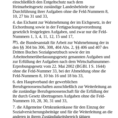
einschließlich den Entgeltschutz nach dem
Heimarbeitsgesetz zuständige Landesbehörde zur
Durchführung ihrer Aufgaben ohne die Feld-Nummern 8,
10, 27 bis 31 und 33,
4.
das Eichamt zur Wahrnehmung der im Eichgesetz, in der
Eichordnung sowie in der Fertigpackungsverordnung
gesetzlich festgelegten Aufgaben, und zwar nur die Feld-
Nummern 1, 3, 4, 11, 12, 15 und 17,
10
5.
die Bundesanstalt für Arbeit zur Wahrnehmung der in
den §§ 304 bis 306, 308, 404 Abs. 2, §§ 406 und 407 des
Dritten Buches Sozialgesetzbuch sowie der im
Arbeitnehmerüberlassungsgesetz genannten Aufgaben und
zur Erfüllung der Aufgaben nach dem Wirtschaftsnummer-
Erprobungsgesetz vom 22. Mai 2002 (BGBl. I S. 1644)
ohne die Feld-Nummer 33, bei der Abmeldung ohne die
Feld-Nummern 8, 10 bis 16 und 18 bis 33,
6.
den Hauptverband der gewerblichen
Berufsgenossenschaften ausschließlich zur Weiterleitung an
die zuständige Berufsgenossenschaft für die Erfüllung der
ihr durch Gesetz übertragenen Aufgaben ohne die Feld-
Nummern 10, 28, 30, 31 und 33,
7.
die Allgemeine Ortskrankenkasse für den Einzug der
Sozialversicherungsbeiträge und für die Weiterleitung an die
anderen in ihrem Zuständigkeitsbereich tätigen