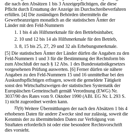
die nach den Absätzen 1 bis 3 Anzeigepflichtigen, die diese
Pflicht durch Erstattung der Anzeige im Durchschreibeverfahren
erfüllen.
[4] Die zuständigen Behörden übermitteln die
Gewerbeanzeigen monatlich an die statistischen Ämter der
Länder mit den Feld-Nummern
1.
1 bis 4 als Hilfsmerkmale für den Betriebsinhaber,
2.
10 und 12 bis 14 als Hilfsmerkmale für den Betrieb,
3.
8, 15 bis 25, 27, 29 und 32 als Erhebungsmerkmale.
[5] Die statistischen Ämter der Länder dürfen die Angaben zu den
Feld-Nummern 1 und 3 für die Bestimmung der Rechtsform bis
zum Abschluß der nach § 12 Abs. 1 des Bundesstatistikgesetzes
vorgesehenen Prüfung auswerten.
[6] Ferner dürfen sie nähere
Angaben zu den Feld-Nummern 15 und 16 unmittelbar bei den
Auskunftspflichtigen erfragen, soweit die gemeldete Tätigkeit
sonst den Wirtschaftszweigen der statistischen Systematik der
Europäischen Gemeinschaft gemäß Verordnung (EWG) Nr.
3037/90 des Rates vom 9. Oktober 1990 (ABl. EG Nr. L 293 S.
1) nicht zugeordnet werden kann.
15
(9) Weitere Übermittlungen der nach den Absätzen 1 bis 4
erhobenen Daten für andere Zwecke sind nur zulässig, soweit die
Kenntnis der zu übermittelnden Daten zur Verfolgung von
Straftaten erforderlich ist oder eine besondere Rechtsvorschrift
dies vorsieht.