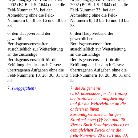
2002 (BGBl. I S. 1644) ohne die
2002 (BGBl. I S. 1644) ohne die
Feld-Nummer 33, bei der
Feld-Nummer 33, bei der
Abmeldung ohne die Feld-
Abmeldung ohne die Feld-
Nummern 8, 10 bis 16 und 18 bis
Nummern 8, 10 bis 16 und 18 bis
33,
33,
6. den Hauptverband der
6. den Hauptverband der
gewerblichen
gewerblichen
Berufsgenossenschaften
Berufsgenossenschaften
ausschließlich zur Weiterleitung
ausschließlich zur Weiterleitung
an die zuständige
an die zuständige
Berufsgenossenschaft für die
Berufsgenossenschaft für die
Erfüllung der ihr durch Gesetz
Erfüllung der ihr durch Gesetz
übertragenen Aufgaben ohne die
übertragenen Aufgaben ohne die
Feld-Nummern 10, 28, 30, 31 und
Feld-Nummern 10, 28, 30, 31 und
33,
33,
7.
(weggefallen)
7.
die Allgemeine
Ortskrankenkasse für den Einzug
der Sozialversicherungsbeiträge
und für die Weiterleitung an die
anderen in ihrem
Zuständigkeitsbereich tätigen
Krankenkassen (§§ 28h und 28i
Viertes Buch Sozialgesetzbuch) zu
dem gleichen Zweck ohne die
Feld-Nummern 28 bis 31 und 33,