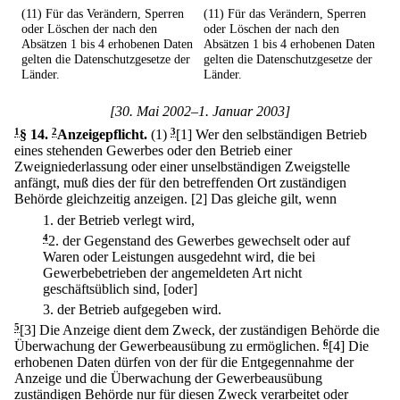
(11) Für das Verändern, Sperren
(11) Für das Verändern, Sperren
oder Löschen der nach den
oder Löschen der nach den
Absätzen 1 bis 4 erhobenen Daten
Absätzen 1 bis 4 erhobenen Daten
gelten die Datenschutzgesetze der
gelten die Datenschutzgesetze der
Länder.
Länder.
[30. Mai 2002–1. Januar 2003]
1
§ 14
.
2
Anzeigepflicht.
(1)
3
[1] Wer den selbständigen Betrieb
eines stehenden Gewerbes oder den Betrieb einer
Zweigniederlassung oder einer unselbständigen Zweigstelle
anfängt, muß dies der für den betreffenden Ort zuständigen
Behörde gleichzeitig anzeigen.
[2] Das gleiche gilt, wenn
1.
der Betrieb verlegt wird,
4
2.
der Gegenstand des Gewerbes gewechselt oder auf
Waren oder Leistungen ausgedehnt wird, die bei
Gewerbebetrieben der angemeldeten Art nicht
geschäftsüblich sind, [oder]
3.
der Betrieb aufgegeben wird.
5
[3] Die Anzeige dient dem Zweck, der zuständigen Behörde die
Überwachung der Gewerbeausübung zu ermöglichen.
6
[4] Die
erhobenen Daten dürfen von der für die Entgegennahme der
Anzeige und die Überwachung der Gewerbeausübung
zuständigen Behörde nur für diesen Zweck verarbeitet oder