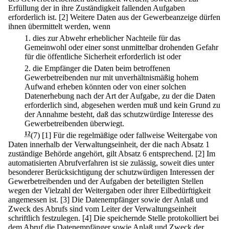
Erfüllung der in ihre Zuständigkeit fallenden Aufgaben
erforderlich ist.
[2] Weitere Daten aus der Gewerbeanzeige dürfen
ihnen übermittelt werden, wenn
1.
dies zur Abwehr erheblicher Nachteile für das
Gemeinwohl oder einer sonst unmittelbar drohenden Gefahr
für die öffentliche Sicherheit erforderlich ist oder
2.
die Empfänger die Daten beim betroffenen
Gewerbetreibenden nur mit unverhältnismäßig hohem
Aufwand erheben könnten oder von einer solchen
Datenerhebung nach der Art der Aufgabe, zu der die Daten
erforderlich sind, abgesehen werden muß und kein Grund zu
der Annahme besteht, daß das schutzwürdige Interesse des
Gewerbetreibenden überwiegt.
12
(7)
[1] Für die regelmäßige oder fallweise Weitergabe von
Daten innerhalb der Verwaltungseinheit, der die nach Absatz 1
zuständige Behörde angehört, gilt Absatz 6 entsprechend.
[2] Im
automatisierten Abrufverfahren ist sie zulässig, soweit dies unter
besonderer Berücksichtigung der schutzwürdigen Interessen der
Gewerbetreibenden und der Aufgaben der beteiligten Stellen
wegen der Vielzahl der Weitergaben oder ihrer Eilbedürftigkeit
angemessen ist.
[3] Die Datenempfänger sowie der Anlaß und
Zweck des Abrufs sind vom Leiter der Verwaltungseinheit
schriftlich festzulegen.
[4] Die speichernde Stelle protokolliert bei
dem Abruf die Datenempfänger sowie Anlaß und Zweck der