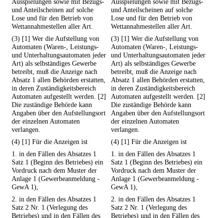
Ausspielungen sowie mit Bezugs-
Ausspielungen sowie mit Bezugs-
und Anteilscheinen auf solche
und Anteilscheinen auf solche
Lose und für den Betrieb von
Lose und für den Betrieb von
Wettannahmestellen aller Art.
Wettannahmestellen aller Art.
(3) [1] Wer die Aufstellung von
(3) [1] Wer die Aufstellung von
Automaten (Waren-, Leistungs-
Automaten (Waren-, Leistungs-
und Unterhaltungsautomaten jeder
und Unterhaltungsautomaten jeder
Art) als selbständiges Gewerbe
Art) als selbständiges Gewerbe
betreibt, muß die Anzeige nach
betreibt, muß die Anzeige nach
Absatz 1 allen Behörden erstatten,
Absatz 1 allen Behörden erstatten,
in deren Zuständigkeitsbereich
in deren Zuständigkeitsbereich
Automaten aufgestellt werden. [2]
Automaten aufgestellt werden. [2]
Die zuständige Behörde kann
Die zuständige Behörde kann
Angaben über den Aufstellungsort
Angaben über den Aufstellungsort
der einzelnen Automaten
der einzelnen Automaten
verlangen.
verlangen.
(4) [1] Für die Anzeigen ist
(4) [1] Für die Anzeigen ist
1. in den Fällen des Absatzes 1
1. in den Fällen des Absatzes 1
Satz 1 (Beginn des Betriebes) ein
Satz 1 (Beginn des Betriebes) ein
Vordruck nach dem Muster der
Vordruck nach dem Muster der
Anlage 1 (Gewerbeanmeldung -
Anlage 1 (Gewerbeanmeldung -
GewA 1),
GewA 1),
2. in den Fällen des Absatzes 1
2. in den Fällen des Absatzes 1
Satz 2 Nr. 1 (Verlegung des
Satz 2 Nr. 1 (Verlegung des
Betriebes) und in den Fällen des
Betriebes) und in den Fällen des