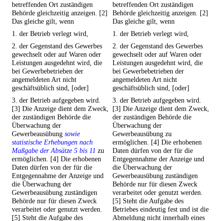
betreffenden Ort zuständigen
betreffenden Ort zuständigen
Behörde gleichzeitig anzeigen. [2]
Behörde gleichzeitig anzeigen. [2]
Das gleiche gilt, wenn
Das gleiche gilt, wenn
1. der Betrieb verlegt wird,
1. der Betrieb verlegt wird,
2. der Gegenstand des Gewerbes
2. der Gegenstand des Gewerbes
gewechselt oder auf Waren oder
gewechselt oder auf Waren oder
Leistungen ausgedehnt wird, die
Leistungen ausgedehnt wird, die
bei Gewerbebetrieben der
bei Gewerbebetrieben der
angemeldeten Art nicht
angemeldeten Art nicht
geschäftsüblich sind, [oder]
geschäftsüblich sind, [oder]
3. der Betrieb aufgegeben wird.
3. der Betrieb aufgegeben wird.
[3] Die Anzeige dient dem Zweck,
[3] Die Anzeige dient dem Zweck,
der zuständigen Behörde die
der zuständigen Behörde die
Überwachung der
Überwachung der
Gewerbeausübung
sowie
Gewerbeausübung zu
statistische Erhebungen nach
ermöglichen. [4] Die erhobenen
Maßgabe der Absätze 5 bis 11
zu
Daten dürfen von der für die
ermöglichen. [4] Die erhobenen
Entgegennahme der Anzeige und
Daten dürfen von der für die
die Überwachung der
Entgegennahme der Anzeige und
Gewerbeausübung zuständigen
die Überwachung der
Behörde nur für diesen Zweck
Gewerbeausübung zuständigen
verarbeitet oder genutzt werden.
Behörde nur für diesen Zweck
[5] Steht die Aufgabe des
verarbeitet oder genutzt werden.
Betriebes eindeutig fest und ist die
[5] Steht die Aufgabe des
Abmeldung nicht innerhalb eines