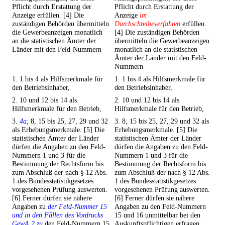
Pflicht durch Erstattung der
Pflicht durch Erstattung der
Anzeige erfüllen. [4] Die
Anzeige
im
zuständigen Behörden übermitteln
Durchschreibeverfahren
erfüllen.
die Gewerbeanzeigen monatlich
[4] Die zuständigen Behörden
an die statistischen Ämter der
übermitteln die Gewerbeanzeigen
Länder mit den Feld-Nummern
monatlich an die statistischen
Ämter der Länder mit den Feld-
Nummern
1. 1 bis 4 als Hilfsmerkmale für
1. 1 bis 4 als Hilfsmerkmale für
den Betriebsinhaber,
den Betriebsinhaber,
2. 10 und 12 bis 14 als
2. 10 und 12 bis 14 als
Hilfsmerkmale für den Betrieb,
Hilfsmerkmale für den Betrieb,
3.
4a,
8, 15 bis 25, 27, 29 und 32
3. 8, 15 bis 25, 27, 29 und 32 als
als Erhebungsmerkmale. [5] Die
Erhebungsmerkmale. [5] Die
statistischen Ämter der Länder
statistischen Ämter der Länder
dürfen die Angaben zu den Feld-
dürfen die Angaben zu den Feld-
Nummern 1 und 3 für die
Nummern 1 und 3 für die
Bestimmung der Rechtsform bis
Bestimmung der Rechtsform bis
zum Abschluß der nach § 12 Abs.
zum Abschluß der nach § 12 Abs.
1 des Bundesstatistikgesetzes
1 des Bundesstatistikgesetzes
vorgesehenen Prüfung auswerten.
vorgesehenen Prüfung auswerten.
[6] Ferner dürfen sie nähere
[6] Ferner dürfen sie nähere
Angaben zu
der Feld-Nummer 15
Angaben zu den Feld-Nummern
und in den Fällen des Vordrucks
15 und 16 unmittelbar bei den
GewA 2 zu
den Feld-Nummern 15
Auskunftspflichtigen erfragen,