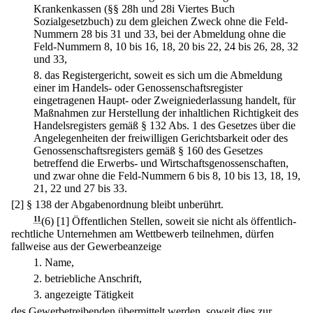
Krankenkassen (§§ 28h und 28i Viertes Buch
Sozialgesetzbuch) zu dem gleichen Zweck ohne die Feld-
Nummern 28 bis 31 und 33, bei der Abmeldung ohne die
Feld-Nummern 8, 10 bis 16, 18, 20 bis 22, 24 bis 26, 28, 32
und 33,
8.
das Registergericht, soweit es sich um die Abmeldung
einer im Handels- oder Genossenschaftsregister
eingetragenen Haupt- oder Zweigniederlassung handelt, für
Maßnahmen zur Herstellung der inhaltlichen Richtigkeit des
Handelsregisters gemäß § 132 Abs. 1 des Gesetzes über die
Angelegenheiten der freiwilligen Gerichtsbarkeit oder des
Genossenschaftsregisters gemäß § 160 des Gesetzes
betreffend die Erwerbs- und Wirtschaftsgenossenschaften,
und zwar ohne die Feld-Nummern 6 bis 8, 10 bis 13, 18, 19,
21, 22 und 27 bis 33.
[2] § 138 der Abgabenordnung bleibt unberührt.
11
(6)
[1] Öffentlichen Stellen, soweit sie nicht als öffentlich-
rechtliche Unternehmen am Wettbewerb teilnehmen, dürfen
fallweise aus der Gewerbeanzeige
1.
Name,
2.
betriebliche Anschrift,
3.
angezeigte Tätigkeit
des Gewerbetreibenden übermittelt werden, soweit dies zur