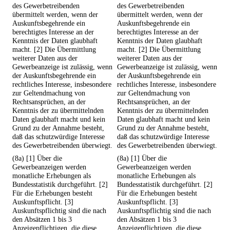
des Gewerbetreibenden
des Gewerbetreibenden
übermittelt werden, wenn der
übermittelt werden, wenn der
Auskunftsbegehrende ein
Auskunftsbegehrende ein
berechtigtes Interesse an der
berechtigtes Interesse an der
Kenntnis der Daten glaubhaft
Kenntnis der Daten glaubhaft
macht. [2] Die Übermittlung
macht. [2] Die Übermittlung
weiterer Daten aus der
weiterer Daten aus der
Gewerbeanzeige ist zulässig, wenn
Gewerbeanzeige ist zulässig, wenn
der Auskunftsbegehrende ein
der Auskunftsbegehrende ein
rechtliches Interesse, insbesondere
rechtliches Interesse, insbesondere
zur Geltendmachung von
zur Geltendmachung von
Rechtsansprüchen, an der
Rechtsansprüchen, an der
Kenntnis der zu übermittelnden
Kenntnis der zu übermittelnden
Daten glaubhaft macht und kein
Daten glaubhaft macht und kein
Grund zu der Annahme besteht,
Grund zu der Annahme besteht,
daß das schutzwürdige Interesse
daß das schutzwürdige Interesse
des Gewerbetreibenden überwiegt.
des Gewerbetreibenden überwiegt.
(8a) [1] Über die
(8a) [1] Über die
Gewerbeanzeigen werden
Gewerbeanzeigen werden
monatliche Erhebungen als
monatliche Erhebungen als
Bundesstatistik durchgeführt. [2]
Bundesstatistik durchgeführt. [2]
Für die Erhebungen besteht
Für die Erhebungen besteht
Auskunftspflicht. [3]
Auskunftspflicht. [3]
Auskunftspflichtig sind die nach
Auskunftspflichtig sind die nach
den Absätzen 1 bis 3
den Absätzen 1 bis 3
Anzeigepflichtigen, die diese
Anzeigepflichtigen, die diese