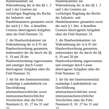
Handelskammer zur
Handelskammer zur
Wahrnehmung der in den §§ 1, 3
Wahrnehmung der in den §§ 1, 3
und 5 des Gesetzes zur
und 5 des Gesetzes zur
vorläufigen Regelung des Rechts
vorläufigen Regelung des Rechts
der Industrie- und
der Industrie- und
Handelskammern genannten sowie
Handelskammern genannten sowie
der nach § 1 Abs. 4 desselben
der nach § 1 Abs. 4 desselben
Gesetzes übertragenen Aufgaben
Gesetzes übertragenen Aufgaben
ohne die Feld-Nummer 33,
ohne die Feld-Nummer 33,
2. die Handwerkskammer zur
2. die Handwerkskammer zur
Wahrnehmung der in § 91 der
Wahrnehmung der in § 91 der
Handwerksordnung genannten,
Handwerksordnung genannten,
insbesondere der ihr durch die §§
insbesondere der ihr durch die §§
6, 19 und 28 der
6, 19 und 28 der
Handwerksordnung zugewiesenen
Handwerksordnung zugewiesenen
und sonstiger durch Gesetz
und sonstiger durch Gesetz
übertragener Aufgaben ohne die
übertragener Aufgaben ohne die
Feld-Nummer 33,
Feld-Nummer 33,
3. die für den Immissionsschutz
3. die für den Immissionsschutz
zuständige Landesbehörde zur
zuständige Landesbehörde zur
Durchführung
Durchführung
arbeitsschutzrechtlicher sowie
arbeitsschutzrechtlicher sowie
immissionsschutzrechtlicher
immissionsschutzrechtlicher
Vorschriften ohne die Feld-
Vorschriften ohne die Feld-
Nummern 8, 10, 27 bis 31 und
Nummern 8, 10, 27 bis 31 und
33,
33,