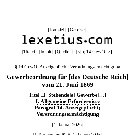
[
Kanzlei
] [
Gesetze
]
[
Titelei
] [
Inhalt
] [
Quellen
]
[
<
]
§ 14 GewO
[
>
]
§ 14 GewO. Anzeigepflicht; Verordnungsermächtigung
Gewerbeordnung für [das Deutsche Reich]
vom 21. Juni 1869
Titel II. Stehende[s] Gewerbe[…]
I. Allgemeine Erfordernisse
Paragraf 14. Anzeigepflicht;
Verordnungsermächtigung
[1. Januar 2026]
[1. November 2025–1. Januar 2026]