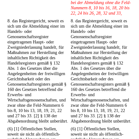
bei der Abmeldung ohne die Feld-
Nummern 8, 10 bis 16, 18, 20 bis
22, 24 bis 26, 28, 32 und 33,
8. das Registergericht, soweit es
8. das Registergericht, soweit es
sich um die Abmeldung einer im
sich um die Abmeldung einer im
Handels- oder
Handels- oder
Genossenschaftsregister
Genossenschaftsregister
eingetragenen Haupt- oder
eingetragenen Haupt- oder
Zweigniederlassung handelt, für
Zweigniederlassung handelt, für
Maßnahmen zur Herstellung der
Maßnahmen zur Herstellung der
inhaltlichen Richtigkeit des
inhaltlichen Richtigkeit des
Handelsregisters gemäß § 132
Handelsregisters gemäß § 132
Abs. 1 des Gesetzes über die
Abs. 1 des Gesetzes über die
Angelegenheiten der freiwilligen
Angelegenheiten der freiwilligen
Gerichtsbarkeit oder des
Gerichtsbarkeit oder des
Genossenschaftsregisters gemäß §
Genossenschaftsregisters gemäß §
160 des Gesetzes betreffend die
160 des Gesetzes betreffend die
Erwerbs- und
Erwerbs- und
Wirtschaftsgenossenschaften, und
Wirtschaftsgenossenschaften, und
zwar ohne die Feld-Nummern 6
zwar ohne die Feld-Nummern 6
bis 8, 10 bis 13, 18, 19, 21, 22
bis 8, 10 bis 13, 18, 19, 21, 22
und 27 bis 33. [2] § 138 der
und 27 bis 33. [2] § 138 der
Abgabenordnung bleibt unberührt.
Abgabenordnung bleibt unberührt.
(6) [1] Öffentlichen Stellen,
(6) [1] Öffentlichen Stellen,
soweit sie nicht als öffentlich-
soweit sie nicht als öffentlich-