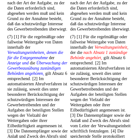
nach der Art der Aufgabe, zu der
nach der Art der Aufgabe, zu der
die Daten erforderlich sind,
die Daten erforderlich sind,
abgesehen werden muß und kein
abgesehen werden muß und kein
Grund zu der Annahme besteht,
Grund zu der Annahme besteht,
daß das schutzwürdige Interesse
daß das schutzwürdige Interesse
des Gewerbetreibenden überwiegt.
des Gewerbetreibenden überwiegt.
(7) [1] Für die regelmäßige oder
(7) [1] Für die regelmäßige oder
fallweise Weitergabe von Daten
fallweise Weitergabe von Daten
innerhalb der
innerhalb der
Verwaltungseinheit,
Verwaltungseinheiten, denen die
der die
nach Absatz 1 zuständige
für die Entgegennahme
der
Behörde angehört,
gilt Absatz 6
Anzeige und
die
Überwachung der
entsprechend. [2] Im
Gewerbeausübung zuständigen
automatisierten Abrufverfahren ist
Behörden angehören,
gilt Absatz 6
sie zulässig, soweit dies unter
entsprechend. [2] Im
besonderer Berücksichtigung der
automatisierten Abrufverfahren ist
schutzwürdigen Interessen der
sie zulässig, soweit dies unter
Gewerbetreibenden und der
besonderer Berücksichtigung der
Aufgaben der beteiligten Stellen
schutzwürdigen Interessen der
wegen der Vielzahl der
Gewerbetreibenden und der
Weitergaben oder ihrer
Aufgaben der beteiligten Stellen
Eilbedürftigkeit angemessen ist.
wegen der Vielzahl der
[3] Die Datenempfänger sowie der
Weitergaben oder ihrer
Anlaß und Zweck des Abrufs sind
Eilbedürftigkeit angemessen ist.
vom Leiter der Verwaltungseinheit
[3] Die Datenempfänger sowie der
schriftlich festzulegen. [4] Die
Anlaß und Zweck des Abrufs sind
speichernde Stelle protokolliert