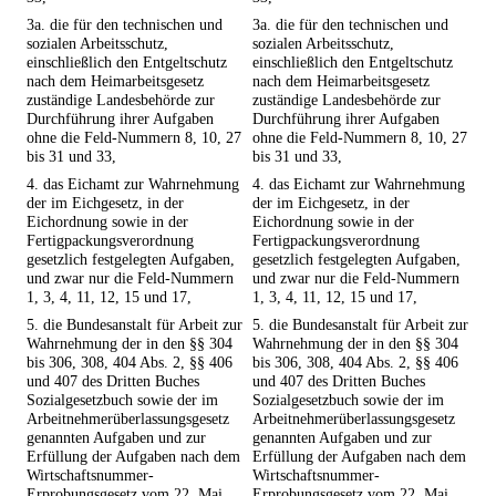
3a. die für den technischen und
3a. die für den technischen und
sozialen Arbeitsschutz,
sozialen Arbeitsschutz,
einschließlich den Entgeltschutz
einschließlich den Entgeltschutz
nach dem Heimarbeitsgesetz
nach dem Heimarbeitsgesetz
zuständige Landesbehörde zur
zuständige Landesbehörde zur
Durchführung ihrer Aufgaben
Durchführung ihrer Aufgaben
ohne die Feld-Nummern 8, 10, 27
ohne die Feld-Nummern 8, 10, 27
bis 31 und 33,
bis 31 und 33,
4. das Eichamt zur Wahrnehmung
4. das Eichamt zur Wahrnehmung
der im Eichgesetz, in der
der im Eichgesetz, in der
Eichordnung sowie in der
Eichordnung sowie in der
Fertigpackungsverordnung
Fertigpackungsverordnung
gesetzlich festgelegten Aufgaben,
gesetzlich festgelegten Aufgaben,
und zwar nur die Feld-Nummern
und zwar nur die Feld-Nummern
1, 3, 4, 11, 12, 15 und 17,
1, 3, 4, 11, 12, 15 und 17,
5. die Bundesanstalt für Arbeit zur
5. die Bundesanstalt für Arbeit zur
Wahrnehmung der in den §§ 304
Wahrnehmung der in den §§ 304
bis 306, 308, 404 Abs. 2, §§ 406
bis 306, 308, 404 Abs. 2, §§ 406
und 407 des Dritten Buches
und 407 des Dritten Buches
Sozialgesetzbuch sowie der im
Sozialgesetzbuch sowie der im
Arbeitnehmerüberlassungsgesetz
Arbeitnehmerüberlassungsgesetz
genannten Aufgaben und zur
genannten Aufgaben und zur
Erfüllung der Aufgaben nach dem
Erfüllung der Aufgaben nach dem
Wirtschaftsnummer-
Wirtschaftsnummer-
Erprobungsgesetz vom 22. Mai
Erprobungsgesetz vom 22. Mai