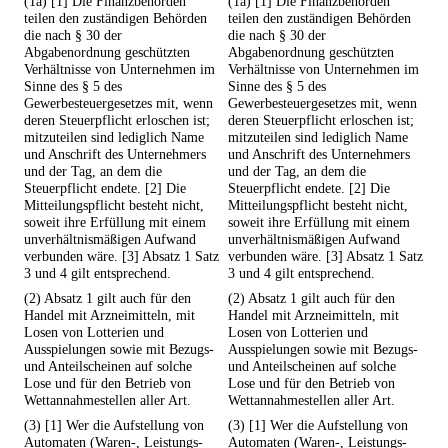
(1a) [1] Die Finanzbehörden
(1a) [1] Die Finanzbehörden
teilen den zuständigen Behörden
teilen den zuständigen Behörden
die nach § 30 der
die nach § 30 der
Abgabenordnung geschützten
Abgabenordnung geschützten
Verhältnisse von Unternehmen im
Verhältnisse von Unternehmen im
Sinne des § 5 des
Sinne des § 5 des
Gewerbesteuergesetzes mit, wenn
Gewerbesteuergesetzes mit, wenn
deren Steuerpflicht erloschen ist;
deren Steuerpflicht erloschen ist;
mitzuteilen sind lediglich Name
mitzuteilen sind lediglich Name
und Anschrift des Unternehmers
und Anschrift des Unternehmers
und der Tag, an dem die
und der Tag, an dem die
Steuerpflicht endete. [2] Die
Steuerpflicht endete. [2] Die
Mitteilungspflicht besteht nicht,
Mitteilungspflicht besteht nicht,
soweit ihre Erfüllung mit einem
soweit ihre Erfüllung mit einem
unverhältnismäßigen Aufwand
unverhältnismäßigen Aufwand
verbunden wäre. [3] Absatz 1 Satz
verbunden wäre. [3] Absatz 1 Satz
3 und 4 gilt entsprechend.
3 und 4 gilt entsprechend.
(2) Absatz 1 gilt auch für den
(2) Absatz 1 gilt auch für den
Handel mit Arzneimitteln, mit
Handel mit Arzneimitteln, mit
Losen von Lotterien und
Losen von Lotterien und
Ausspielungen sowie mit Bezugs-
Ausspielungen sowie mit Bezugs-
und Anteilscheinen auf solche
und Anteilscheinen auf solche
Lose und für den Betrieb von
Lose und für den Betrieb von
Wettannahmestellen aller Art.
Wettannahmestellen aller Art.
(3) [1] Wer die Aufstellung von
(3) [1] Wer die Aufstellung von
Automaten (Waren-, Leistungs-
Automaten (Waren-, Leistungs-