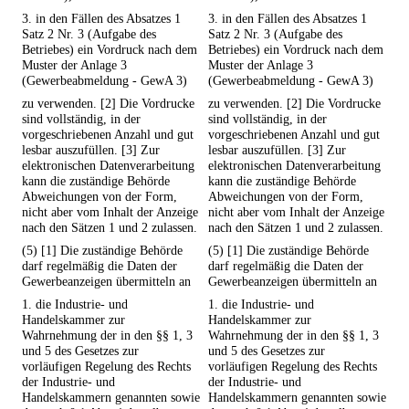
3. in den Fällen des Absatzes 1
3. in den Fällen des Absatzes 1
Satz 2 Nr. 3 (Aufgabe des
Satz 2 Nr. 3 (Aufgabe des
Betriebes) ein Vordruck nach dem
Betriebes) ein Vordruck nach dem
Muster der Anlage 3
Muster der Anlage 3
(Gewerbeabmeldung - GewA 3)
(Gewerbeabmeldung - GewA 3)
zu verwenden. [2] Die Vordrucke
zu verwenden. [2] Die Vordrucke
sind vollständig, in der
sind vollständig, in der
vorgeschriebenen Anzahl und gut
vorgeschriebenen Anzahl und gut
lesbar auszufüllen. [3] Zur
lesbar auszufüllen. [3] Zur
elektronischen Datenverarbeitung
elektronischen Datenverarbeitung
kann die zuständige Behörde
kann die zuständige Behörde
Abweichungen von der Form,
Abweichungen von der Form,
nicht aber vom Inhalt der Anzeige
nicht aber vom Inhalt der Anzeige
nach den Sätzen 1 und 2 zulassen.
nach den Sätzen 1 und 2 zulassen.
(5) [1] Die zuständige Behörde
(5) [1] Die zuständige Behörde
darf regelmäßig die Daten der
darf regelmäßig die Daten der
Gewerbeanzeigen übermitteln an
Gewerbeanzeigen übermitteln an
1. die Industrie- und
1. die Industrie- und
Handelskammer zur
Handelskammer zur
Wahrnehmung der in den §§ 1, 3
Wahrnehmung der in den §§ 1, 3
und 5 des Gesetzes zur
und 5 des Gesetzes zur
vorläufigen Regelung des Rechts
vorläufigen Regelung des Rechts
der Industrie- und
der Industrie- und
Handelskammern genannten sowie
Handelskammern genannten sowie