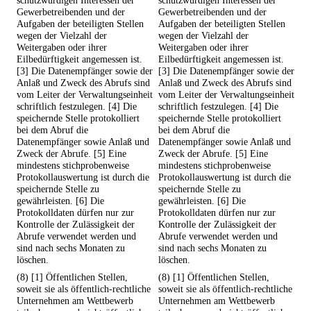
schutzwürdigen Interessen der
schutzwürdigen Interessen der
Gewerbetreibenden und der
Gewerbetreibenden und der
Aufgaben der beteiligten Stellen
Aufgaben der beteiligten Stellen
wegen der Vielzahl der
wegen der Vielzahl der
Weitergaben oder ihrer
Weitergaben oder ihrer
Eilbedürftigkeit angemessen ist.
Eilbedürftigkeit angemessen ist.
[3] Die Datenempfänger sowie der
[3] Die Datenempfänger sowie der
Anlaß und Zweck des Abrufs sind
Anlaß und Zweck des Abrufs sind
vom Leiter der Verwaltungseinheit
vom Leiter der Verwaltungseinheit
schriftlich festzulegen. [4] Die
schriftlich festzulegen. [4] Die
speichernde Stelle protokolliert
speichernde Stelle protokolliert
bei dem Abruf die
bei dem Abruf die
Datenempfänger sowie Anlaß und
Datenempfänger sowie Anlaß und
Zweck der Abrufe. [5] Eine
Zweck der Abrufe. [5] Eine
mindestens stichprobenweise
mindestens stichprobenweise
Protokollauswertung ist durch die
Protokollauswertung ist durch die
speichernde Stelle zu
speichernde Stelle zu
gewährleisten. [6] Die
gewährleisten. [6] Die
Protokolldaten dürfen nur zur
Protokolldaten dürfen nur zur
Kontrolle der Zulässigkeit der
Kontrolle der Zulässigkeit der
Abrufe verwendet werden und
Abrufe verwendet werden und
sind nach sechs Monaten zu
sind nach sechs Monaten zu
löschen.
löschen.
(8) [1] Öffentlichen Stellen,
(8) [1] Öffentlichen Stellen,
soweit sie als öffentlich-rechtliche
soweit sie als öffentlich-rechtliche
Unternehmen am Wettbewerb
Unternehmen am Wettbewerb