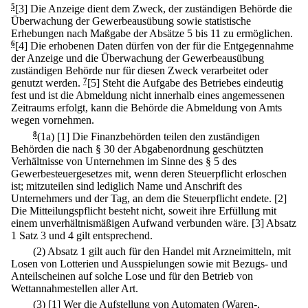
5
[3] Die Anzeige dient dem Zweck, der zuständigen Behörde die
Überwachung der Gewerbeausübung sowie statistische
Erhebungen nach Maßgabe der Absätze 5 bis 11 zu ermöglichen.
6
[4] Die erhobenen Daten dürfen von der für die Entgegennahme
der Anzeige und die Überwachung der Gewerbeausübung
zuständigen Behörde nur für diesen Zweck verarbeitet oder
genutzt werden.
7
[5] Steht die Aufgabe des Betriebes eindeutig
fest und ist die Abmeldung nicht innerhalb eines angemessenen
Zeitraums erfolgt, kann die Behörde die Abmeldung von Amts
wegen vornehmen.
8
(1a)
[1] Die Finanzbehörden teilen den zuständigen
Behörden die nach § 30 der Abgabenordnung geschützten
Verhältnisse von Unternehmen im Sinne des § 5 des
Gewerbesteuergesetzes mit, wenn deren Steuerpflicht erloschen
ist; mitzuteilen sind lediglich Name und Anschrift des
Unternehmers und der Tag, an dem die Steuerpflicht endete.
[2]
Die Mitteilungspflicht besteht nicht, soweit ihre Erfüllung mit
einem unverhältnismäßigen Aufwand verbunden wäre.
[3] Absatz
1 Satz 3 und 4 gilt entsprechend.
(2) Absatz 1 gilt auch für den Handel mit Arzneimitteln, mit
Losen von Lotterien und Ausspielungen sowie mit Bezugs- und
Anteilscheinen auf solche Lose und für den Betrieb von
Wettannahmestellen aller Art.
(3)
[1] Wer die Aufstellung von Automaten (Waren-,