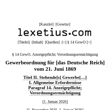
[
Kanzlei
] [
Gesetze
]
[
Titelei
] [
Inhalt
] [
Quellen
]
[
<
]
§ 14 GewO
[
>
]
§ 14 GewO. Anzeigepflicht; Verordnungsermächtigung
Gewerbeordnung für [das Deutsche Reich]
vom 21. Juni 1869
Titel II. Stehende[s] Gewerbe[…]
I. Allgemeine Erfordernisse
Paragraf 14. Anzeigepflicht;
Verordnungsermächtigung
[1. Januar 2026]
[1. November 2025–1. Januar 2026]