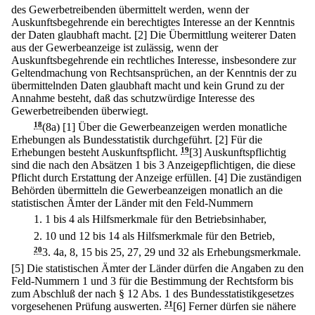
des Gewerbetreibenden übermittelt werden, wenn der
Auskunftsbegehrende ein berechtigtes Interesse an der Kenntnis
der Daten glaubhaft macht.
[2] Die Übermittlung weiterer Daten
aus der Gewerbeanzeige ist zulässig, wenn der
Auskunftsbegehrende ein rechtliches Interesse, insbesondere zur
Geltendmachung von Rechtsansprüchen, an der Kenntnis der zu
übermittelnden Daten glaubhaft macht und kein Grund zu der
Annahme besteht, daß das schutzwürdige Interesse des
Gewerbetreibenden überwiegt.
18
(8a)
[1] Über die Gewerbeanzeigen werden monatliche
Erhebungen als Bundesstatistik durchgeführt.
[2] Für die
Erhebungen besteht Auskunftspflicht.
19
[3] Auskunftspflichtig
sind die nach den Absätzen 1 bis 3 Anzeigepflichtigen, die diese
Pflicht durch Erstattung der Anzeige erfüllen.
[4] Die zuständigen
Behörden übermitteln die Gewerbeanzeigen monatlich an die
statistischen Ämter der Länder mit den Feld-Nummern
1.
1 bis 4 als Hilfsmerkmale für den Betriebsinhaber,
2.
10 und 12 bis 14 als Hilfsmerkmale für den Betrieb,
20
3.
4a, 8, 15 bis 25, 27, 29 und 32 als Erhebungsmerkmale.
[5] Die statistischen Ämter der Länder dürfen die Angaben zu den
Feld-Nummern 1 und 3 für die Bestimmung der Rechtsform bis
zum Abschluß der nach § 12 Abs. 1 des Bundesstatistikgesetzes
vorgesehenen Prüfung auswerten.
21
[6] Ferner dürfen sie nähere