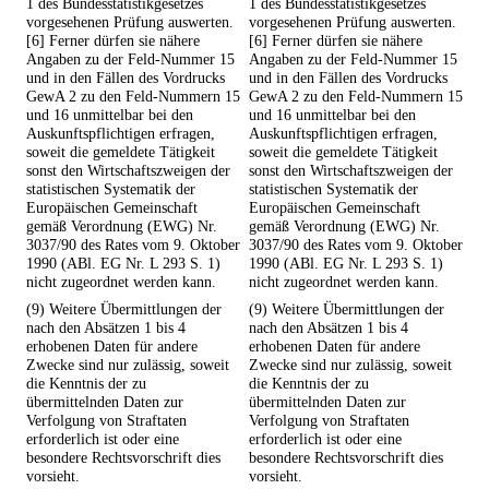
1 des Bundesstatistikgesetzes
1 des Bundesstatistikgesetzes
vorgesehenen Prüfung auswerten.
vorgesehenen Prüfung auswerten.
[6] Ferner dürfen sie nähere
[6] Ferner dürfen sie nähere
Angaben zu der Feld-Nummer 15
Angaben zu der Feld-Nummer 15
und in den Fällen des Vordrucks
und in den Fällen des Vordrucks
GewA 2 zu den Feld-Nummern 15
GewA 2 zu den Feld-Nummern 15
und 16 unmittelbar bei den
und 16 unmittelbar bei den
Auskunftspflichtigen erfragen,
Auskunftspflichtigen erfragen,
soweit die gemeldete Tätigkeit
soweit die gemeldete Tätigkeit
sonst den Wirtschaftszweigen der
sonst den Wirtschaftszweigen der
statistischen Systematik der
statistischen Systematik der
Europäischen Gemeinschaft
Europäischen Gemeinschaft
gemäß Verordnung (EWG) Nr.
gemäß Verordnung (EWG) Nr.
3037/90 des Rates vom 9. Oktober
3037/90 des Rates vom 9. Oktober
1990 (ABl. EG Nr. L 293 S. 1)
1990 (ABl. EG Nr. L 293 S. 1)
nicht zugeordnet werden kann.
nicht zugeordnet werden kann.
(9) Weitere Übermittlungen der
(9) Weitere Übermittlungen der
nach den Absätzen 1 bis 4
nach den Absätzen 1 bis 4
erhobenen Daten für andere
erhobenen Daten für andere
Zwecke sind nur zulässig, soweit
Zwecke sind nur zulässig, soweit
die Kenntnis der zu
die Kenntnis der zu
übermittelnden Daten zur
übermittelnden Daten zur
Verfolgung von Straftaten
Verfolgung von Straftaten
erforderlich ist oder eine
erforderlich ist oder eine
besondere Rechtsvorschrift dies
besondere Rechtsvorschrift dies
vorsieht.
vorsieht.