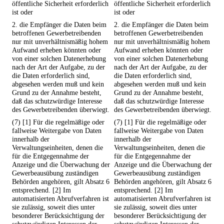
öffentliche Sicherheit erforderlich
öffentliche Sicherheit erforderlich
ist oder
ist oder
2. die Empfänger die Daten beim
2. die Empfänger die Daten beim
betroffenen Gewerbetreibenden
betroffenen Gewerbetreibenden
nur mit unverhältnismäßig hohem
nur mit unverhältnismäßig hohem
Aufwand erheben könnten oder
Aufwand erheben könnten oder
von einer solchen Datenerhebung
von einer solchen Datenerhebung
nach der Art der Aufgabe, zu der
nach der Art der Aufgabe, zu der
die Daten erforderlich sind,
die Daten erforderlich sind,
abgesehen werden muß und kein
abgesehen werden muß und kein
Grund zu der Annahme besteht,
Grund zu der Annahme besteht,
daß das schutzwürdige Interesse
daß das schutzwürdige Interesse
des Gewerbetreibenden überwiegt.
des Gewerbetreibenden überwiegt.
(7) [1] Für die regelmäßige oder
(7) [1] Für die regelmäßige oder
fallweise Weitergabe von Daten
fallweise Weitergabe von Daten
innerhalb der
innerhalb der
Verwaltungseinheiten, denen die
Verwaltungseinheiten, denen die
für die Entgegennahme der
für die Entgegennahme der
Anzeige und die Überwachung der
Anzeige und die Überwachung der
Gewerbeausübung zuständigen
Gewerbeausübung zuständigen
Behörden angehören, gilt Absatz 6
Behörden angehören, gilt Absatz 6
entsprechend. [2] Im
entsprechend. [2] Im
automatisierten Abrufverfahren ist
automatisierten Abrufverfahren ist
sie zulässig, soweit dies unter
sie zulässig, soweit dies unter
besonderer Berücksichtigung der
besonderer Berücksichtigung der