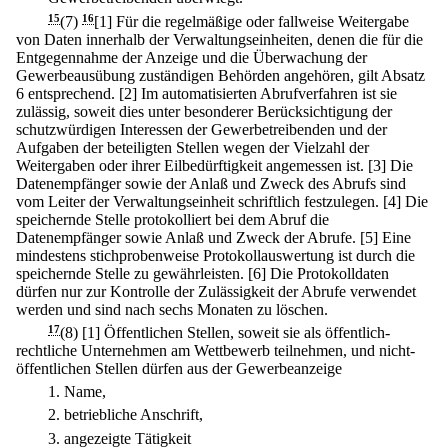
15
(7)
16
[1] Für die regelmäßige oder fallweise Weitergabe
von Daten innerhalb der Verwaltungseinheiten, denen die für die
Entgegennahme der Anzeige und die Überwachung der
Gewerbeausübung zuständigen Behörden angehören, gilt Absatz
6 entsprechend.
[2] Im automatisierten Abrufverfahren ist sie
zulässig, soweit dies unter besonderer Berücksichtigung der
schutzwürdigen Interessen der Gewerbetreibenden und der
Aufgaben der beteiligten Stellen wegen der Vielzahl der
Weitergaben oder ihrer Eilbedürftigkeit angemessen ist.
[3] Die
Datenempfänger sowie der Anlaß und Zweck des Abrufs sind
vom Leiter der Verwaltungseinheit schriftlich festzulegen.
[4] Die
speichernde Stelle protokolliert bei dem Abruf die
Datenempfänger sowie Anlaß und Zweck der Abrufe.
[5] Eine
mindestens stichprobenweise Protokollauswertung ist durch die
speichernde Stelle zu gewährleisten.
[6] Die Protokolldaten
dürfen nur zur Kontrolle der Zulässigkeit der Abrufe verwendet
werden und sind nach sechs Monaten zu löschen.
17
(8)
[1] Öffentlichen Stellen, soweit sie als öffentlich-
rechtliche Unternehmen am Wettbewerb teilnehmen, und nicht-
öffentlichen Stellen dürfen aus der Gewerbeanzeige
1.
Name,
2.
betriebliche Anschrift,
3.
angezeigte Tätigkeit