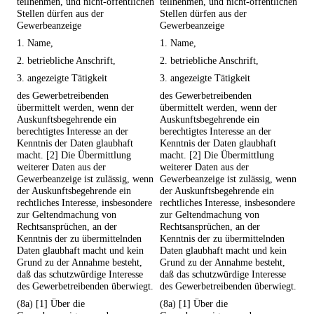
teilnehmen, und nicht-öffentlichen
teilnehmen, und nicht-öffentlichen
Stellen dürfen aus der
Stellen dürfen aus der
Gewerbeanzeige
Gewerbeanzeige
1. Name,
1. Name,
2. betriebliche Anschrift,
2. betriebliche Anschrift,
3. angezeigte Tätigkeit
3. angezeigte Tätigkeit
des Gewerbetreibenden
des Gewerbetreibenden
übermittelt werden, wenn der
übermittelt werden, wenn der
Auskunftsbegehrende ein
Auskunftsbegehrende ein
berechtigtes Interesse an der
berechtigtes Interesse an der
Kenntnis der Daten glaubhaft
Kenntnis der Daten glaubhaft
macht. [2] Die Übermittlung
macht. [2] Die Übermittlung
weiterer Daten aus der
weiterer Daten aus der
Gewerbeanzeige ist zulässig, wenn
Gewerbeanzeige ist zulässig, wenn
der Auskunftsbegehrende ein
der Auskunftsbegehrende ein
rechtliches Interesse, insbesondere
rechtliches Interesse, insbesondere
zur Geltendmachung von
zur Geltendmachung von
Rechtsansprüchen, an der
Rechtsansprüchen, an der
Kenntnis der zu übermittelnden
Kenntnis der zu übermittelnden
Daten glaubhaft macht und kein
Daten glaubhaft macht und kein
Grund zu der Annahme besteht,
Grund zu der Annahme besteht,
daß das schutzwürdige Interesse
daß das schutzwürdige Interesse
des Gewerbetreibenden überwiegt.
des Gewerbetreibenden überwiegt.
(8a) [1] Über die
(8a) [1] Über die