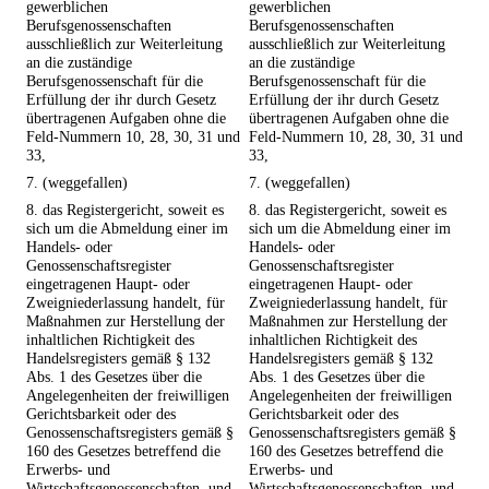
gewerblichen
gewerblichen
Berufsgenossenschaften
Berufsgenossenschaften
ausschließlich zur Weiterleitung
ausschließlich zur Weiterleitung
an die zuständige
an die zuständige
Berufsgenossenschaft für die
Berufsgenossenschaft für die
Erfüllung der ihr durch Gesetz
Erfüllung der ihr durch Gesetz
übertragenen Aufgaben ohne die
übertragenen Aufgaben ohne die
Feld-Nummern 10, 28, 30, 31 und
Feld-Nummern 10, 28, 30, 31 und
33,
33,
7. (weggefallen)
7. (weggefallen)
8. das Registergericht, soweit es
8. das Registergericht, soweit es
sich um die Abmeldung einer im
sich um die Abmeldung einer im
Handels- oder
Handels- oder
Genossenschaftsregister
Genossenschaftsregister
eingetragenen Haupt- oder
eingetragenen Haupt- oder
Zweigniederlassung handelt, für
Zweigniederlassung handelt, für
Maßnahmen zur Herstellung der
Maßnahmen zur Herstellung der
inhaltlichen Richtigkeit des
inhaltlichen Richtigkeit des
Handelsregisters gemäß § 132
Handelsregisters gemäß § 132
Abs. 1 des Gesetzes über die
Abs. 1 des Gesetzes über die
Angelegenheiten der freiwilligen
Angelegenheiten der freiwilligen
Gerichtsbarkeit oder des
Gerichtsbarkeit oder des
Genossenschaftsregisters gemäß §
Genossenschaftsregisters gemäß §
160 des Gesetzes betreffend die
160 des Gesetzes betreffend die
Erwerbs- und
Erwerbs- und
Wirtschaftsgenossenschaften, und
Wirtschaftsgenossenschaften, und