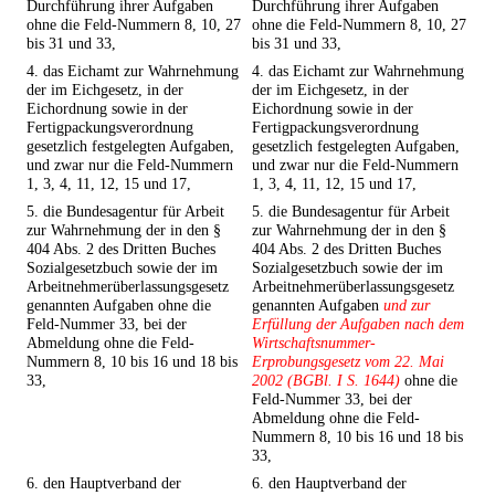
Durchführung ihrer Aufgaben
Durchführung ihrer Aufgaben
ohne die Feld-Nummern 8, 10, 27
ohne die Feld-Nummern 8, 10, 27
bis 31 und 33,
bis 31 und 33,
4. das Eichamt zur Wahrnehmung
4. das Eichamt zur Wahrnehmung
der im Eichgesetz, in der
der im Eichgesetz, in der
Eichordnung sowie in der
Eichordnung sowie in der
Fertigpackungsverordnung
Fertigpackungsverordnung
gesetzlich festgelegten Aufgaben,
gesetzlich festgelegten Aufgaben,
und zwar nur die Feld-Nummern
und zwar nur die Feld-Nummern
1, 3, 4, 11, 12, 15 und 17,
1, 3, 4, 11, 12, 15 und 17,
5. die Bundesagentur für Arbeit
5. die Bundesagentur für Arbeit
zur Wahrnehmung der in den §
zur Wahrnehmung der in den §
404 Abs. 2 des Dritten Buches
404 Abs. 2 des Dritten Buches
Sozialgesetzbuch sowie der im
Sozialgesetzbuch sowie der im
Arbeitnehmerüberlassungsgesetz
Arbeitnehmerüberlassungsgesetz
genannten Aufgaben ohne die
genannten Aufgaben
und zur
Feld-Nummer 33, bei der
Erfüllung der Aufgaben nach dem
Abmeldung ohne die Feld-
Wirtschaftsnummer-
Nummern 8, 10 bis 16 und 18 bis
Erprobungsgesetz vom 22. Mai
33,
2002 (BGBl. I S. 1644)
ohne die
Feld-Nummer 33, bei der
Abmeldung ohne die Feld-
Nummern 8, 10 bis 16 und 18 bis
33,
6. den Hauptverband der
6. den Hauptverband der