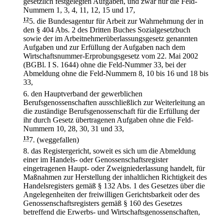
gesetzlich festgelegten Aufgaben, und zwar nur die Feld-
Nummern 1, 3, 4, 11, 12, 15 und 17,
12
5.
die Bundesagentur für Arbeit zur Wahrnehmung der in
den § 404 Abs. 2 des Dritten Buches Sozialgesetzbuch
sowie der im Arbeitnehmerüberlassungsgesetz genannten
Aufgaben und zur Erfüllung der Aufgaben nach dem
Wirtschaftsnummer-Erprobungsgesetz vom 22. Mai 2002
(BGBl. I S. 1644) ohne die Feld-Nummer 33, bei der
Abmeldung ohne die Feld-Nummern 8, 10 bis 16 und 18 bis
33,
6.
den Hauptverband der gewerblichen
Berufsgenossenschaften ausschließlich zur Weiterleitung an
die zuständige Berufsgenossenschaft für die Erfüllung der
ihr durch Gesetz übertragenen Aufgaben ohne die Feld-
Nummern 10, 28, 30, 31 und 33,
13
7.
(weggefallen)
8.
das Registergericht, soweit es sich um die Abmeldung
einer im Handels- oder Genossenschaftsregister
eingetragenen Haupt- oder Zweigniederlassung handelt, für
Maßnahmen zur Herstellung der inhaltlichen Richtigkeit des
Handelsregisters gemäß § 132 Abs. 1 des Gesetzes über die
Angelegenheiten der freiwilligen Gerichtsbarkeit oder des
Genossenschaftsregisters gemäß § 160 des Gesetzes
betreffend die Erwerbs- und Wirtschaftsgenossenschaften,