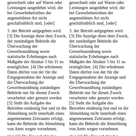
gewechselt oder auf Waren oder
gewechselt oder auf Waren oder
Leistungen ausgedehnt wird, die
Leistungen ausgedehnt wird, die
bei Gewerbebetrieben der
bei Gewerbebetrieben der
angemeldeten Art nicht
angemeldeten Art nicht
geschäftsüblich sind, [oder]
geschäftsüblich sind, [oder]
3. der Betrieb aufgegeben wird.
3. der Betrieb aufgegeben wird.
[3] Die Anzeige dient dem Zweck,
[3] Die Anzeige dient dem Zweck,
der zuständigen Behörde die
der zuständigen Behörde die
Überwachung der
Überwachung der
Gewerbeausübung sowie
Gewerbeausübung sowie
statistische Erhebungen nach
statistische Erhebungen nach
Maßgabe der Absätze 5 bis 11 zu
Maßgabe der Absätze 5 bis 11 zu
ermöglichen. [4] Die erhobenen
ermöglichen. [4] Die erhobenen
Daten dürfen von der für die
Daten dürfen von der für die
Entgegennahme der Anzeige und
Entgegennahme der Anzeige und
die Überwachung der
die Überwachung der
Gewerbeausübung zuständigen
Gewerbeausübung zuständigen
Behörde nur für diesen Zweck
Behörde nur für diesen Zweck
verarbeitet oder genutzt werden.
verarbeitet oder genutzt werden.
[5] Steht die Aufgabe des
[5] Steht die Aufgabe des
Betriebes eindeutig fest und ist die
Betriebes eindeutig fest und ist die
Abmeldung nicht innerhalb eines
Abmeldung nicht innerhalb eines
angemessenen Zeitraums erfolgt,
angemessenen Zeitraums erfolgt,
kann die Behörde die Abmeldung
kann die Behörde die Abmeldung
von Amts wegen vornehmen.
von Amts wegen vornehmen.