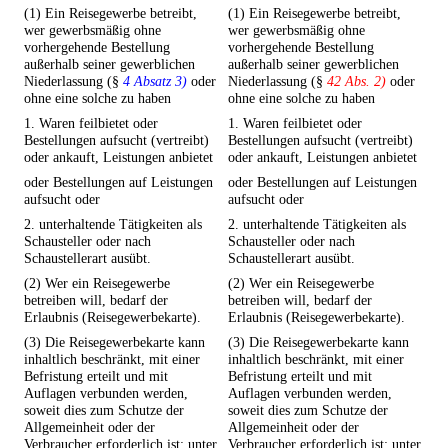
(1) Ein Reisegewerbe betreibt,
(1) Ein Reisegewerbe betreibt,
wer gewerbsmäßig ohne
wer gewerbsmäßig ohne
vorhergehende Bestellung
vorhergehende Bestellung
außerhalb seiner gewerblichen
außerhalb seiner gewerblichen
Niederlassung (§
4 Absatz 3)
oder
Niederlassung (§
42 Abs. 2)
oder
ohne eine solche zu haben
ohne eine solche zu haben
1. Waren feilbietet oder
1. Waren feilbietet oder
Bestellungen aufsucht (vertreibt)
Bestellungen aufsucht (vertreibt)
oder ankauft, Leistungen anbietet
oder ankauft, Leistungen anbietet
oder Bestellungen auf Leistungen
oder Bestellungen auf Leistungen
aufsucht oder
aufsucht oder
2. unterhaltende Tätigkeiten als
2. unterhaltende Tätigkeiten als
Schausteller oder nach
Schausteller oder nach
Schaustellerart ausübt.
Schaustellerart ausübt.
(2) Wer ein Reisegewerbe
(2) Wer ein Reisegewerbe
betreiben will, bedarf der
betreiben will, bedarf der
Erlaubnis (Reisegewerbekarte).
Erlaubnis (Reisegewerbekarte).
(3) Die Reisegewerbekarte kann
(3) Die Reisegewerbekarte kann
inhaltlich beschränkt, mit einer
inhaltlich beschränkt, mit einer
Befristung erteilt und mit
Befristung erteilt und mit
Auflagen verbunden werden,
Auflagen verbunden werden,
soweit dies zum Schutze der
soweit dies zum Schutze der
Allgemeinheit oder der
Allgemeinheit oder der
Verbraucher erforderlich ist; unter
Verbraucher erforderlich ist; unter