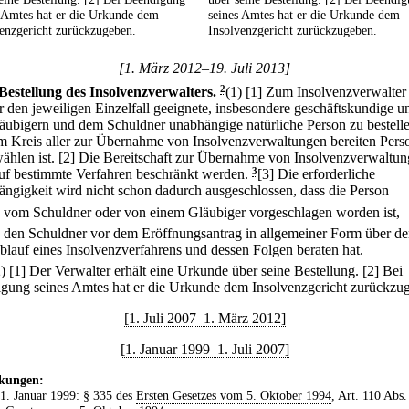
 Amtes hat er die Urkunde dem
seines Amtes hat er die Urkunde dem
enzgericht zurückzugeben.
Insolvenzgericht zurückzugeben.
[1. März 2012–19. Juli 2013]
Bestellung des Insolvenzverwalters.
2
(1)
[1] Zum Insolvenzverwalter 
ür den jeweiligen Einzelfall geeignete, insbesondere geschäftskundige 
äubigern und dem Schuldner unabhängige natürliche Person zu bestelle
m Kreis aller zur Übernahme von Insolvenzverwaltungen bereiten Pers
ählen ist.
[2] Die Bereitschaft zur Übernahme von Insolvenzverwaltu
uf bestimmte Verfahren beschränkt werden.
3
[3] Die erforderliche
ngigkeit wird nicht schon dadurch ausgeschlossen, dass die Person
.
vom Schuldner oder von einem Gläubiger vorgeschlagen worden ist,
.
den Schuldner vor dem Eröffnungsantrag in allgemeiner Form über d
blauf eines Insolvenzverfahrens und dessen Folgen beraten hat.
2)
[1] Der Verwalter erhält eine Urkunde über seine Bestellung.
[2] Bei
gung seines Amtes hat er die Urkunde dem Insolvenzgericht zurückzu
[1. Juli 2007–1. März 2012]
[1. Januar 1999–1. Juli 2007]
kungen:
 1. Januar 1999: § 335 des
Ersten Gesetzes vom 5. Oktober 1994
, Art. 110 Abs.