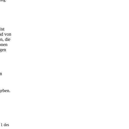
ist
und von
n, die
onen
ngen
en
geben.
 1 des