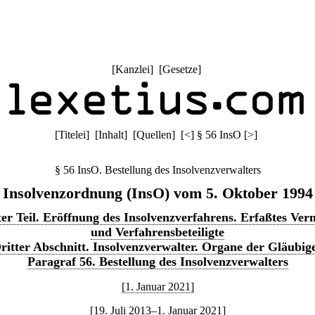
[
Kanzlei
] [
Gesetze
]
[
Titelei
] [
Inhalt
] [
Quellen
]
[
<
]
§ 56 InsO
[
>
]
§ 56 InsO. Bestellung des Insolvenzverwalters
Insolvenzordnung (InsO) vom 5. Oktober 1994
er Teil. Eröffnung des Insolvenzverfahrens. Erfaßtes Ve
und Verfahrensbeteiligte
ritter Abschnitt. Insolvenzverwalter. Organe der Gläubig
Paragraf 56. Bestellung des Insolvenzverwalters
[1. Januar 2021]
[19. Juli 2013–1. Januar 2021]