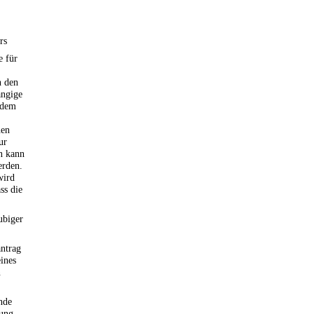
rs
e für
n den
ängige
s dem
nen
ur
n kann
erden.
wird
ss die
ubiger
ntrag
ines
n
nde
gung