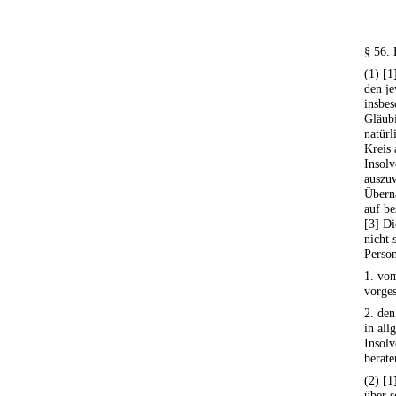
§ 56. 
(1) [1
den je
insbes
Gläub
natürl
Kreis
Insolv
auszuw
Übern
auf be
[3] Di
nicht 
Perso
1. vo
vorge
2. de
in all
Insolv
berate
(2) [1
über s