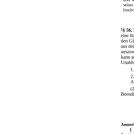
seines
Insolv
1
§ 56
.
eine f
den Gl
aus de
auszuw
kann a
Unabhä
1
2
A
(
Beendi
Anmer
1
.