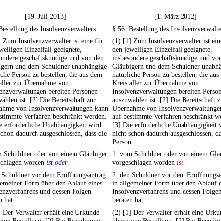
[19. Juli 2013]
[1. März 2012]
Bestellung des Insolvenzverwalters
§ 56. Bestellung des Insolvenzverwalte
] Zum Insolvenzverwalter ist eine für
(1) [1] Zum Insolvenzverwalter ist ein
weiligen Einzelfall geeignete,
den jeweiligen Einzelfall geeignete,
ondere geschäftskundige und von den
insbesondere geschäftskundige und vo
igern und dem Schuldner unabhängige
Gläubigern und dem Schuldner unabh
iche Person zu bestellen, die aus dem
natürliche Person zu bestellen, die au
 aller zur Übernahme von
Kreis aller zur Übernahme von
enzverwaltungen bereiten Personen
Insolvenzverwaltungen bereiten Perso
ählen ist. [2] Die Bereitschaft zur
auszuwählen ist. [2] Die Bereitschaft z
ahme von Insolvenzverwaltungen kann
Übernahme von Insolvenzverwaltunge
stimmte Verfahren beschränkt werden.
auf bestimmte Verfahren beschränkt w
e erforderliche Unabhängigkeit wird
[3] Die erforderliche Unabhängigkeit 
schon dadurch ausgeschlossen, dass die
nicht schon dadurch ausgeschlossen, da
n
Person
m Schuldner oder von einem Gläubiger
1. vom Schuldner oder von einem Glä
schlagen worden
ist oder
vorgeschlagen worden
ist,
n Schuldner vor dem Eröffnungsantrag
2. den Schuldner vor dem Eröffnungsa
gemeiner Form über den Ablauf eines
in allgemeiner Form über den Ablauf e
enzverfahrens und dessen Folgen
Insolvenzverfahrens und dessen Folge
n hat.
beraten hat.
] Der Verwalter erhält eine Urkunde
(2) [1] Der Verwalter erhält eine Urku
eine Bestellung. [2] Bei Beendigung
über seine Bestellung. [2] Bei Beendi