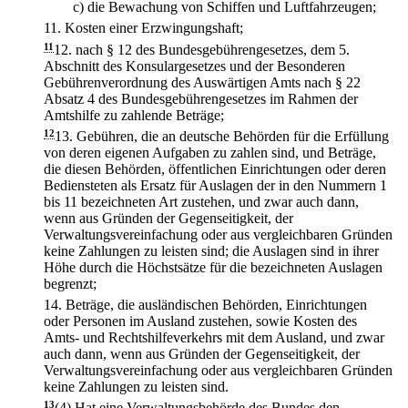
c)
die Bewachung von Schiffen und Luftfahrzeugen;
11.
Kosten einer Erzwingungshaft;
11
12.
nach § 12 des Bundesgebührengesetzes, dem 5.
Abschnitt des Konsulargesetzes und der Besonderen
Gebührenverordnung des Auswärtigen Amts nach § 22
Absatz 4 des Bundesgebührengesetzes im Rahmen der
Amtshilfe zu zahlende Beträge;
12
13.
Gebühren, die an deutsche Behörden für die Erfüllung
von deren eigenen Aufgaben zu zahlen sind, und Beträge,
die diesen Behörden, öffentlichen Einrichtungen oder deren
Bediensteten als Ersatz für Auslagen der in den Nummern 1
bis 11 bezeichneten Art zustehen, und zwar auch dann,
wenn aus Gründen der Gegenseitigkeit, der
Verwaltungsvereinfachung oder aus vergleichbaren Gründen
keine Zahlungen zu leisten sind; die Auslagen sind in ihrer
Höhe durch die Höchstsätze für die bezeichneten Auslagen
begrenzt;
14.
Beträge, die ausländischen Behörden, Einrichtungen
oder Personen im Ausland zustehen, sowie Kosten des
Amts- und Rechtshilfeverkehrs mit dem Ausland, und zwar
auch dann, wenn aus Gründen der Gegenseitigkeit, der
Verwaltungsvereinfachung oder aus vergleichbaren Gründen
keine Zahlungen zu leisten sind.
13
(4) Hat eine Verwaltungsbehörde des Bundes den