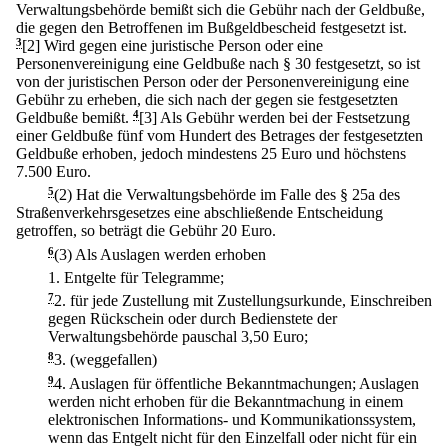
Verwaltungsbehörde bemißt sich die Gebühr nach der Geldbuße,
die gegen den Betroffenen im Bußgeldbescheid festgesetzt ist.
3
[2] Wird gegen eine juristische Person oder eine
Personenvereinigung eine Geldbuße nach § 30 festgesetzt, so ist
von der juristischen Person oder der Personenvereinigung eine
Gebühr zu erheben, die sich nach der gegen sie festgesetzten
Geldbuße bemißt.
4
[3] Als Gebühr werden bei der Festsetzung
einer Geldbuße fünf vom Hundert des Betrages der festgesetzten
Geldbuße erhoben, jedoch mindestens 25 Euro und höchstens
7.500 Euro.
5
(2) Hat die Verwaltungsbehörde im Falle des § 25a des
Straßenverkehrsgesetzes eine abschließende Entscheidung
getroffen, so beträgt die Gebühr 20 Euro.
6
(3) Als Auslagen werden erhoben
1.
Entgelte für Telegramme;
7
2.
für jede Zustellung mit Zustellungsurkunde, Einschreiben
gegen Rückschein oder durch Bedienstete der
Verwaltungsbehörde pauschal 3,50 Euro;
8
3.
(weggefallen)
9
4.
Auslagen für öffentliche Bekanntmachungen; Auslagen
werden nicht erhoben für die Bekanntmachung in einem
elektronischen Informations- und Kommunikationssystem,
wenn das Entgelt nicht für den Einzelfall oder nicht für ein