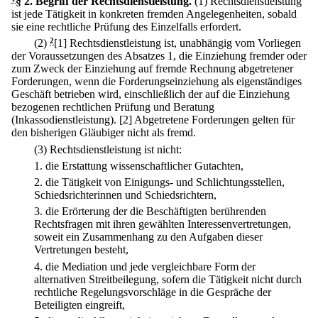
§ 2
.
Begriff der Rechtsdienstleistung.
(1) Rechtsdienstleistung
ist jede Tätigkeit in konkreten fremden Angelegenheiten, sobald
sie eine rechtliche Prüfung des Einzelfalls erfordert.
(2)
2
[1] Rechtsdienstleistung ist, unabhängig vom Vorliegen
der Voraussetzungen des Absatzes 1, die Einziehung fremder oder
zum Zweck der Einziehung auf fremde Rechnung abgetretener
Forderungen, wenn die Forderungseinziehung als eigenständiges
Geschäft betrieben wird, einschließlich der auf die Einziehung
bezogenen rechtlichen Prüfung und Beratung
(Inkassodienstleistung).
[2] Abgetretene Forderungen gelten für
den bisherigen Gläubiger nicht als fremd.
(3) Rechtsdienstleistung ist nicht:
1.
die Erstattung wissenschaftlicher Gutachten,
2.
die Tätigkeit von Einigungs- und Schlichtungsstellen,
Schiedsrichterinnen und Schiedsrichtern,
3.
die Erörterung der die Beschäftigten berührenden
Rechtsfragen mit ihren gewählten Interessenvertretungen,
soweit ein Zusammenhang zu den Aufgaben dieser
Vertretungen besteht,
4.
die Mediation und jede vergleichbare Form der
alternativen Streitbeilegung, sofern die Tätigkeit nicht durch
rechtliche Regelungsvorschläge in die Gespräche der
Beteiligten eingreift,