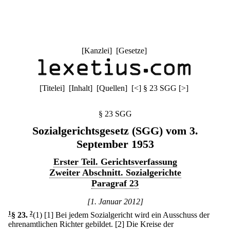
[
Kanzlei
] [
Gesetze
]
[
Titelei
] [
Inhalt
] [
Quellen
]
[
<
]
§ 23 SGG
[
>
]
§ 23 SGG
Sozialgerichtsgesetz (SGG) vom 3.
September 1953
Erster Teil. Gerichtsverfassung
Zweiter Abschnitt. Sozialgerichte
Paragraf 23
[1. Januar 2012]
1
§ 23
.
2
(1)
[1] Bei jedem Sozialgericht wird ein Ausschuss der
ehrenamtlichen Richter gebildet.
[2] Die Kreise der