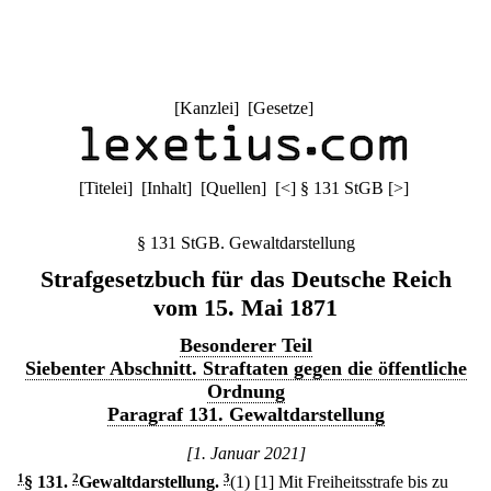
[
Kanzlei
] [
Gesetze
]
[
Titelei
] [
Inhalt
] [
Quellen
]
[
<
]
§ 131 StGB
[
>
]
§ 131 StGB. Gewaltdarstellung
Strafgesetzbuch für das Deutsche Reich
vom 15. Mai 1871
Besonderer Teil
Siebenter Abschnitt. Straftaten gegen die öffentliche
Ordnung
Paragraf 131. Gewaltdarstellung
[1. Januar 2021]
1
§ 131
.
2
Gewaltdarstellung.
3
(1)
[1] Mit Freiheitsstrafe bis zu