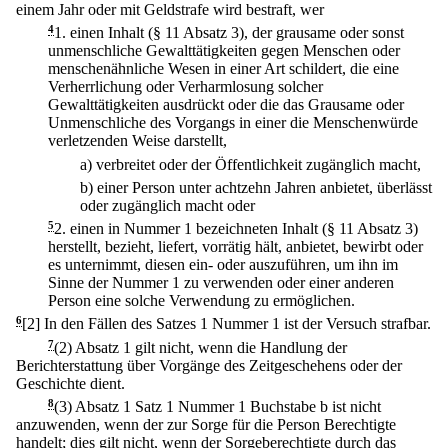
einem Jahr oder mit Geldstrafe wird bestraft, wer
4
1.
einen Inhalt (§ 11 Absatz 3), der grausame oder sonst
unmenschliche Gewalttätigkeiten gegen Menschen oder
menschenähnliche Wesen in einer Art schildert, die eine
Verherrlichung oder Verharmlosung solcher
Gewalttätigkeiten ausdrückt oder die das Grausame oder
Unmenschliche des Vorgangs in einer die Menschenwürde
verletzenden Weise darstellt,
a)
verbreitet oder der Öffentlichkeit zugänglich macht,
b)
einer Person unter achtzehn Jahren anbietet, überlässt
oder zugänglich macht oder
5
2.
einen in Nummer 1 bezeichneten Inhalt (§ 11 Absatz 3)
herstellt, bezieht, liefert, vorrätig hält, anbietet, bewirbt oder
es unternimmt, diesen ein- oder auszuführen, um ihn im
Sinne der Nummer 1 zu verwenden oder einer anderen
Person eine solche Verwendung zu ermöglichen.
6
[2] In den Fällen des Satzes 1 Nummer 1 ist der Versuch strafbar.
7
(2) Absatz 1 gilt nicht, wenn die Handlung der
Berichterstattung über Vorgänge des Zeitgeschehens oder der
Geschichte dient.
8
(3) Absatz 1 Satz 1 Nummer 1 Buchstabe b ist nicht
anzuwenden, wenn der zur Sorge für die Person Berechtigte
handelt; dies gilt nicht, wenn der Sorgeberechtigte durch das