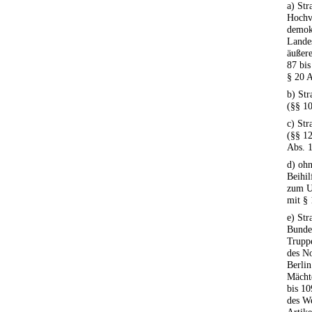
a) Str
Hochv
demokr
Lande
äußere
87 bis
§ 20 A
b) Str
(§§ 10
c) Str
(§§ 12
Abs. 
d) ohn
Beihil
zum U
mit § 
e) Str
Bundes
Truppe
des No
Berlin
Mächte
bis 10
des We