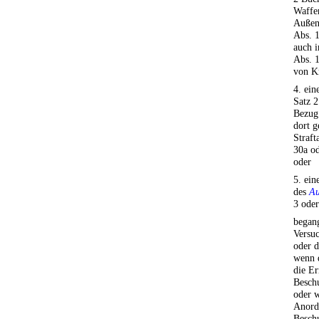
Waffen
Außenw
Abs. 1
auch i
Abs. 1
von K
4. ein
Satz 2
Bezug
dort g
Straft
30a od
oder
5. ein
des
Au
3 oder
begang
Versuc
oder d
wenn d
die Er
Beschu
oder w
Anord
Beschu