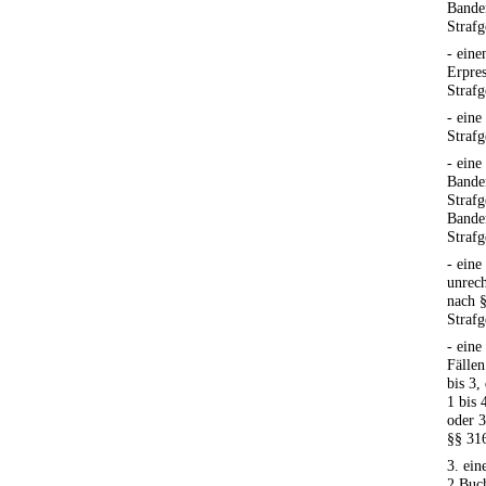
Banden
Strafg
- eine
Erpres
Strafg
- eine
Strafg
- eine
Banden
Strafg
Banden
Strafg
- eine
unrec
nach §
Strafg
- eine
Fällen
bis 3,
1 bis 
oder 3
§§ 316
3. ein
2 Buch