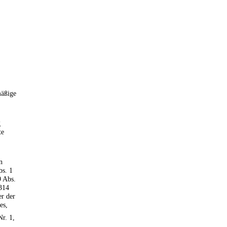
mäßige
g
te
n
bs. 1
9 Abs.
 314
er der
es,
Nr. 1,