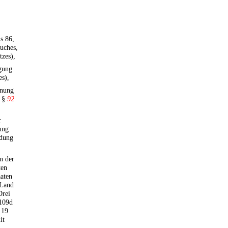
s 86,
buches,
tzes),
igung
es),
dnung
, §
92
r
ung
ndung
in der
ten
aaten
 Land
Drei
 109d
 19
it