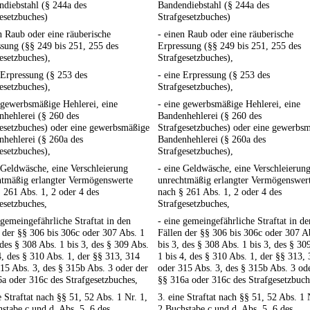
diebstahl (§ 244a des
Bandendiebstahl (§ 244a des
esetzbuches)
Strafgesetzbuches)
n Raub oder eine räuberische
- einen Raub oder eine räuberische
sung (§§ 249 bis 251, 255 des
Erpressung (§§ 249 bis 251, 255 des
esetzbuches),
Strafgesetzbuches),
 Erpressung (§ 253 des
- eine Erpressung (§ 253 des
esetzbuches),
Strafgesetzbuches),
 gewerbsmäßige Hehlerei, eine
- eine gewerbsmäßige Hehlerei, eine
hehlerei (§ 260 des
Bandenhehlerei (§ 260 des
esetzbuches) oder eine gewerbsmäßige
Strafgesetzbuches) oder eine gewerbs
hehlerei (§ 260a des
Bandenhehlerei (§ 260a des
esetzbuches),
Strafgesetzbuches),
 Geldwäsche, eine Verschleierung
- eine Geldwäsche, eine Verschleierun
htmäßig erlangter Vermögenswerte
unrechtmäßig erlangter Vermögenswer
 261 Abs. 1, 2 oder 4 des
nach § 261 Abs. 1, 2 oder 4 des
esetzbuches,
Strafgesetzbuches,
 gemeingefährliche Straftat in den
- eine gemeingefährliche Straftat in de
 der §§ 306 bis 306c oder 307 Abs. 1
Fällen der §§ 306 bis 306c oder 307 A
 des § 308 Abs. 1 bis 3, des § 309 Abs.
bis 3, des § 308 Abs. 1 bis 3, des § 30
4, des § 310 Abs. 1, der §§ 313, 314
1 bis 4, des § 310 Abs. 1, der §§ 313,
15 Abs. 3, des § 315b Abs. 3 oder der
oder 315 Abs. 3, des § 315b Abs. 3 od
a oder 316c des Strafgesetzbuches,
§§ 316a oder 316c des Strafgesetzbuch
e Straftat nach §§ 51, 52 Abs. 1 Nr. 1,
3. eine Straftat nach §§ 51, 52 Abs. 1 
stabe c und d, Abs. 5, 6 des
2 Buchstabe c und d, Abs. 5, 6 des