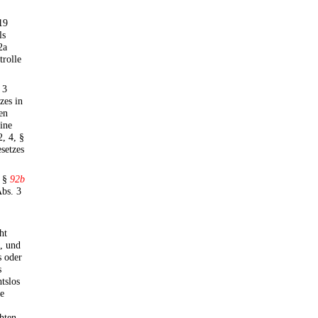
19
ls
2a
trolle
 3
zes in
en
ine
2, 4, §
setzes
r §
92b
bs. 3
ht
t, und
s oder
s
tslos
ie
hten,