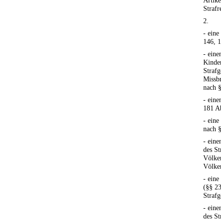
Artike
Strafr
2.
- eine
146, 1
- eine
Kinder
Strafg
Missb
nach §
- ein
181 Ab
- eine
nach §
- eine
des St
Völke
Völker
- eine
(§§ 23
Strafg
- eine
des St