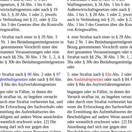
gesetzes, § 34 Abs. 1 bis 6 des
Waffengesetzes, § 34 Abs. 1 bis 6 des
irtschaftsgesetzes oder nach § 19
Außenwirtschaftsgesetzes oder nach § 
 bis 3, § 20 Abs. 1 oder 2, jeweils
Abs. 1 bis 3, § 20 Abs. 1 oder 2, jewei
n Verbindung mit § 21, oder § 22a
auch in Verbindung mit § 21, oder § 2
 bis 3 des Gesetzes über die Kontrolle
Abs. 1 bis 3 des Gesetzes über die Kon
riegswaffen,
von Kriegswaffen,
e Straftat nach einer in § 29 Abs. 3
4. eine Straftat nach einer in § 29 Abs.
 Nr. 1 des Betäubungsmittelgesetzes in
Satz 2 Nr. 1 des Betäubungsmittelgeset
 genommenen Vorschrift unter den
Bezug genommenen Vorschrift unter d
enannten Voraussetzungen oder eine
dort genannten Voraussetzungen oder e
at nach §§ 29a, 30 Abs. 1 Nr. 1, 2, 4, §
Straftat nach §§ 29a, 30 Abs. 1 Nr. 1, 
er § 30b des Betäubungsmittelgesetzes
30a oder § 30b des Betäubungsmittelge
oder
e Straftat nach §
96
Abs. 2 oder §
97
5. eine Straftat nach §
92a
Abs. 2 ode
fenthaltsgesetzes
oder nach § 84 Abs.
des
Ausländergesetzes
oder nach § 84 A
 § 84a des Asylverfahrensgesetzes
oder § 84a des Asylverfahrensgesetzes
en oder in Fällen, in denen der
begangen oder in Fällen, in denen der
h strafbar ist, zu begehen versucht
Versuch strafbar ist, zu begehen versuc
urch eine Straftat vorbereitet hat, und
oder durch eine Straftat vorbereitet ha
ie Erforschung des Sachverhalts oder
wenn die Erforschung des Sachverhalt
mittlung des Aufenthaltsortes des
die Ermittlung des Aufenthaltsortes de
ldigten auf andere Weise aussichtslos
Beschuldigten auf andere Weise aussich
esentlich erschwert wäre. [2] Die
oder wesentlich erschwert wäre. [2] D
nung darf sich nur gegen den
Anordnung darf sich nur gegen den
ldigten oder gegen Personen richten,
Beschuldigten oder gegen Personen ric