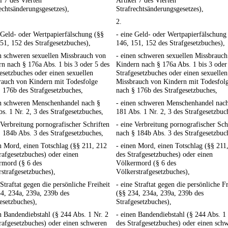
l 7 des Vierten
Artikel 7 des Vierten
echtsänderungsgesetzes),
Strafrechtsänderungsgesetzes),
2.
 Geld- oder Wertpapierfälschung (§§
- eine Geld- oder Wertpapierfälschung
51, 152 des Strafgesetzbuches),
146, 151, 152 des Strafgesetzbuches),
n schweren sexuellen Missbrauch von
- einen schweren sexuellen Missbrauc
n nach § 176a Abs. 1 bis 3 oder 5 des
Kindern nach § 176a Abs. 1 bis 3 oder
esetzbuches oder einen sexuellen
Strafgesetzbuches oder einen sexuellen
rauch von Kindern mit Todesfolge
Missbrauch von Kindern mit Todesfol
 176b des Strafgesetzbuches,
nach § 176b des Strafgesetzbuches,
en schweren Menschenhandel nach §
- einen schweren Menschenhandel nac
s. 1 Nr. 2, 3 des Strafgesetzbuches,
181 Abs. 1 Nr. 2, 3 des Strafgesetzbuc
 Verbreitung pornografischer Schriften
- eine Verbreitung pornografischer Sch
 184b Abs. 3 des Strafgesetzbuches,
nach § 184b Abs. 3 des Strafgesetzbuc
n Mord, einen Totschlag (§§ 211, 212
- einen Mord, einen Totschlag (§§ 211
rafgesetzbuches) oder einen
des Strafgesetzbuches) oder einen
rmord (§ 6 des
Völkermord (§ 6 des
strafgesetzbuches),
Völkerstrafgesetzbuches),
 Straftat gegen die persönliche Freiheit
- eine Straftat gegen die persönliche Fr
4, 234a, 239a, 239b des
(§§ 234, 234a, 239a, 239b des
esetzbuches),
Strafgesetzbuches),
n Bandendiebstahl (§ 244 Abs. 1 Nr. 2
- einen Bandendiebstahl (§ 244 Abs. 1
rafgesetzbuches) oder einen schweren
des Strafgesetzbuches) oder einen sch