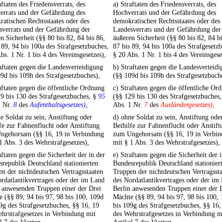
aftaten des Friedensverrats, des
a) Straftaten des Friedensverrats, des
errats und der Gefährdung des
Hochverrats und der Gefährdung des
atischen Rechtsstaates oder des
demokratischen Rechtsstaates oder des
sverrats und der Gefährdung der
Landesverrats und der Gefährdung der
n Sicherheit (§§ 80 bis 82, 84 bis 86,
äußeren Sicherheit (§§ 80 bis 82, 84 bi
 89, 94 bis 100a des Strafgesetzbuches,
87 bis 89, 94 bis 100a des Strafgesetz
bs. 1 Nr. 1 bis 4 des Vereinsgesetzes),
§ 20 Abs. 1 Nr. 1 bis 4 des Vereinsgese
aftaten gegen die Landesverteidigung
b) Straftaten gegen die Landesverteid
9d bis 109h des Strafgesetzbuches),
(§§ 109d bis 109h des Strafgesetzbuch
aftaten gegen die öffentliche Ordnung
c) Straftaten gegen die öffentliche Or
9 bis 130 des Strafgesetzbuches, §
95
(§§ 129 bis 130 des Strafgesetzbuches
1 Nr.
8
des
Aufenthaltsgesetzes),
Abs. 1 Nr.
7
des
Ausländergesetzes),
e Soldat zu sein, Anstiftung oder
d) ohne Soldat zu sein, Anstiftung ode
fe zur Fahnenflucht oder Anstiftung
Beihilfe zur Fahnenflucht oder Anstift
ngehorsam (§§ 16, 19 in Verbindung
zum Ungehorsam (§§ 16, 19 in Verbi
1 Abs. 3 des Wehrstrafgesetzes),
mit § 1 Abs. 3 des Wehrstrafgesetzes),
aftaten gegen die Sicherheit der in der
e) Straftaten gegen die Sicherheit der 
republik Deutschland stationierten
Bundesrepublik Deutschland stationier
n der nichtdeutschen Vertragsstaaten
Truppen der nichtdeutschen Vertragsst
rdatlantikvertrages oder der im Land
des Nordatlantikvertrages oder der im
 anwesenden Truppen einer der Drei
Berlin anwesenden Truppen einer der 
 (§§ 89, 94 bis 97, 98 bis 100, 109d
Mächte (§§ 89, 94 bis 97, 98 bis 100,
9g des Strafgesetzbuches, §§ 16, 19
bis 109g des Strafgesetzbuches, §§ 16,
hrstrafgesetzes in Verbindung mit
des Wehrstrafgesetzes in Verbindung m