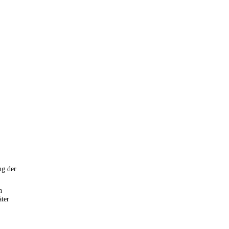
ng der
n
äter