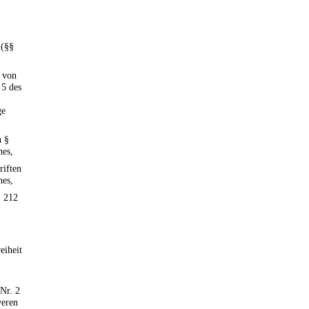
 (§§
h von
 5 des
ge
h §
hes,
riften
hes,
, 212
eiheit
 Nr. 2
weren