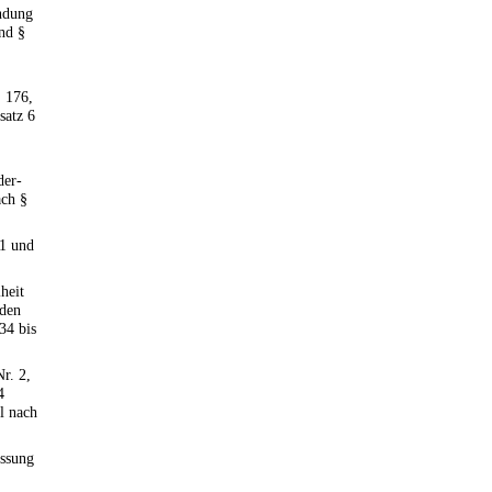
indung
nd §
§ 176,
satz 6
der-
ach §
11 und
heit
 den
34 bis
r. 2,
4
l nach
essung