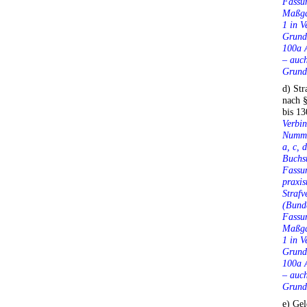
Fassun
Maßga
1 in V
Grundg
100a A
– auch
Grundg
d) Str
nach 
bis 1
Verbin
Numme
a, c,
Buchst
Fassun
praxis
Strafv
(Bunde
Fassun
Maßga
1 in V
Grundg
100a A
– auch
Grundg
e) Ge