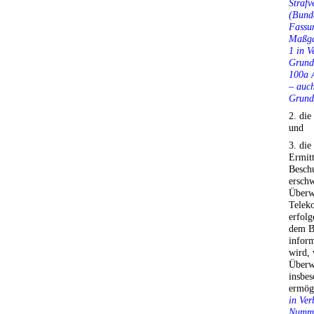
Strafv
(Bunde
Fassun
Maßga
1 in V
Grundg
100a A
– auch
Grundg
2. die
und
3. die
Ermitt
Beschu
erschw
Überw
Telek
erfolg
dem B
inform
wird, 
Überw
insbes
ermög
in Ver
Numme