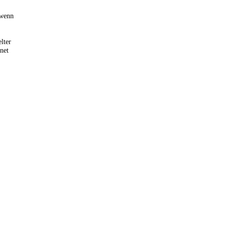
 wenn
lter
net