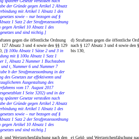
g späterer Gesetze verstoßen nach
be der Gründe gegen Artikel 2 Absatz
erbindung mit Artikel 1 Absatz 1 des
esetzes sowie – nur bezogen auf §
bsatz 1 Satz 2 der Strafprozessordnung
 gegen Artikel 10 Absatz 1 des
esetzes und sind nichtig.]
aftaten gegen die öffentliche Ordnung
d) Straftaten gegen die öffentliche Or
§ 127 Absatz 3 und 4 sowie den §§ 129
nach § 127 Absatz 3 und 4 sowie den 
30,
[§ 100a Absatz 1 Sätze 2 und 3 in
bis 130,
dung mit § 100a Absatz 1 Satz 1
r 1, Absatz 2 Nummer 1 Buchstaben
 d und t, Nummer 6 und Nummer 7
abe b der Strafprozessordnung in der
g des Gesetzes zur effektiveren und
tauglicheren Ausgestaltung des
erfahrens vom 17. August 2017
sgesetzblatt I Seite 3202) und in der
g späterer Gesetze verstoßen nach
be der Gründe gegen Artikel 2 Absatz
erbindung mit Artikel 1 Absatz 1 des
esetzes sowie – nur bezogen auf §
bsatz 1 Satz 2 der Strafprozessordnung
 gegen Artikel 10 Absatz 1 des
esetzes und sind nichtig.]
ld- und Wertzeichenfälschung nach den
e) Geld- und Wertzeichenfälschung na