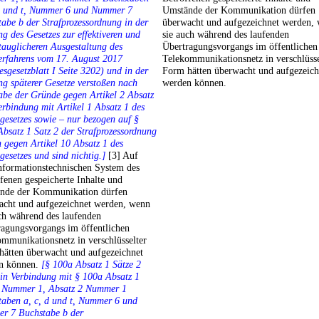
 d und t, Nummer 6 und Nummer 7
Umstände der Kommunikation dürfen
abe b der Strafprozessordnung in der
überwacht und aufgezeichnet werden,
g des Gesetzes zur effektiveren und
sie auch während des laufenden
tauglicheren Ausgestaltung des
Übertragungsvorgangs im öffentlichen
erfahrens vom 17. August 2017
Telekommunikationsnetz in verschlüsse
sgesetzblatt I Seite 3202) und in der
Form hätten überwacht und aufgezeich
g späterer Gesetze verstoßen nach
werden können.
be der Gründe gegen Artikel 2 Absatz
erbindung mit Artikel 1 Absatz 1 des
esetzes sowie – nur bezogen auf §
bsatz 1 Satz 2 der Strafprozessordnung
 gegen Artikel 10 Absatz 1 des
esetzes und sind nichtig.]
[3] Auf
nformationstechnischen System des
fenen gespeicherte Inhalte und
nde der Kommunikation dürfen
acht und aufgezeichnet werden, wenn
ch während des laufenden
ragungsvorgangs im öffentlichen
mmunikationsnetz in verschlüsselter
hätten überwacht und aufgezeichnet
n können.
[§ 100a Absatz 1 Sätze 2
in Verbindung mit § 100a Absatz 1
1 Nummer 1, Absatz 2 Nummer 1
taben a, c, d und t, Nummer 6 und
r 7 Buchstabe b der