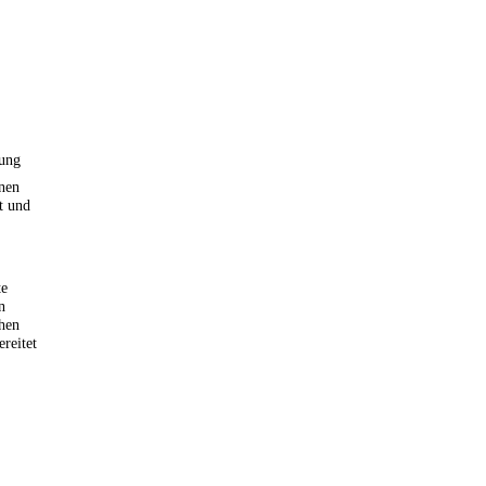
ung
enen
t und
te
n
ehen
ereitet