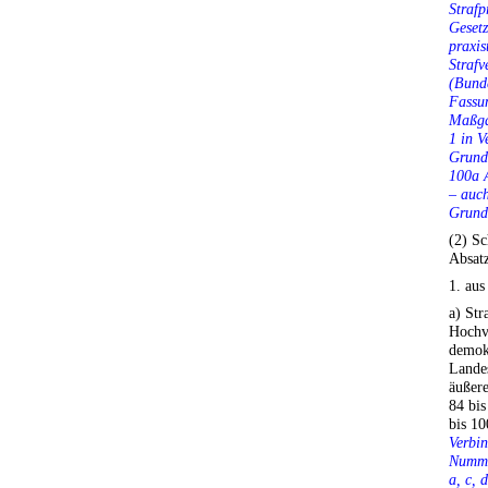
Strafp
Gesetz
praxis
Strafv
(Bunde
Fassun
Maßga
1 in V
Grundg
100a A
– auch
Grundg
(2) Sc
Absatz
1. aus
a) Str
Hochv
demokr
Lande
äußere
84 bis
bis 1
Verbin
Numme
a, c,