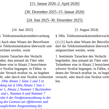
[15. Januar 2026–2. April 2026]
[30. Dezember 2025–15. Januar 2026]
[24. Juni 2025–30. Dezember 2025]
[24. Juni 2025]
[3. August 2024]
a. Telekommunikationsüberwachung
§ 100a. Telekommunikationsüberwach
] Auch ohne Wissen der Betroffenen
(1) [1] Auch ohne Wissen der Betroff
die Telekommunikation überwacht und
darf die Telekommunikation überwach
zeichnet werden, wenn
aufgezeichnet werden, wenn
timmte Tatsachen den Verdacht
1. bestimmte Tatsachen den Verdacht
den, dass jemand als Täter oder
begründen, dass jemand als Täter oder
hmer eine in Absatz 2 bezeichnete
Teilnehmer eine in Absatz 2 bezeichne
e Straftat begangen, in Fällen, in
schwere Straftat begangen, in Fällen, i
der Versuch strafbar ist, zu begehen
denen der Versuch strafbar ist, zu beg
ht, oder durch eine Straftat vorbereitet
versucht, oder durch eine Straftat vorb
§ 100a Absatz 1 Sätze 2 und 3 in
hat,
dung mit § 100a Absatz 1 Satz 1
r 1, Absatz 2 Nummer 1 Buchstaben
 d und t, Nummer 6 und Nummer 7
abe b der Strafprozessordnung in der
g des Gesetzes zur effektiveren und
tauglicheren Ausgestaltung des