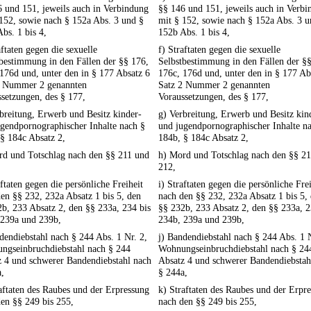
 und 151, jeweils auch in Verbindung
§§ 146 und 151, jeweils auch in Verb
152, sowie nach § 152a Abs. 3 und §
mit § 152, sowie nach § 152a Abs. 3 u
bs. 1 bis 4,
152b Abs. 1 bis 4,
aftaten gegen die sexuelle
f) Straftaten gegen die sexuelle
bestimmung in den Fällen der §§ 176,
Selbstbestimmung in den Fällen der §
176d und, unter den in § 177 Absatz 6
176c, 176d und, unter den in § 177 Ab
2 Nummer 2 genannten
Satz 2 Nummer 2 genannten
setzungen, des § 177,
Voraussetzungen, des § 177,
breitung, Erwerb und Besitz kinder-
g) Verbreitung, Erwerb und Besitz kin
gendpornographischer Inhalte nach §
und jugendpornographischer Inhalte n
§ 184c Absatz 2,
184b, § 184c Absatz 2,
rd und Totschlag nach den §§ 211 und
h) Mord und Totschlag nach den §§ 2
212,
aftaten gegen die persönliche Freiheit
i) Straftaten gegen die persönliche Frei
en §§ 232, 232a Absatz 1 bis 5, den
nach den §§ 232, 232a Absatz 1 bis 5,
b, 233 Absatz 2, den §§ 233a, 234 bis
§§ 232b, 233 Absatz 2, den §§ 233a, 2
 239a und 239b,
234b, 239a und 239b,
dendiebstahl nach § 244 Abs. 1 Nr. 2,
j) Bandendiebstahl nach § 244 Abs. 1 N
ngseinbruchdiebstahl nach § 244
Wohnungseinbruchdiebstahl nach § 24
z 4 und schwerer Bandendiebstahl nach
Absatz 4 und schwerer Bandendiebstah
,
§ 244a,
aftaten des Raubes und der Erpressung
k) Straftaten des Raubes und der Erpr
en §§ 249 bis 255,
nach den §§ 249 bis 255,