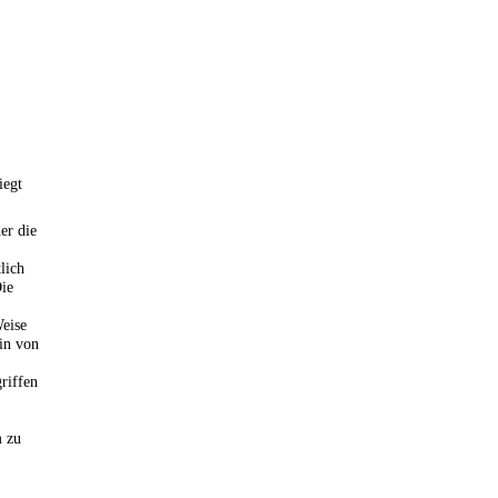
iegt
er die
lich
Die
eise
 in von
riffen
m zu