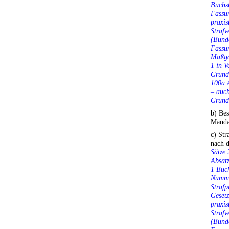
Buchst
Fassun
praxis
Strafv
(Bunde
Fassun
Maßga
1 in V
Grundg
100a A
– auch
Grundg
b) Bes
Manda
c) Str
nach 
Sätze 
Absat
1 Buch
Numme
Strafp
Gesetz
praxis
Strafv
(Bunde