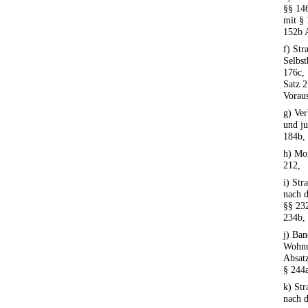
§§ 146
mit § 
152b A
f) Str
Selbst
176c, 
Satz 
Voraus
g) Ver
und ju
184b, 
h) Mo
212,
i) Str
nach d
§§ 232
234b,
j) Ban
Wohnu
Absat
§ 244a
k) Str
nach d