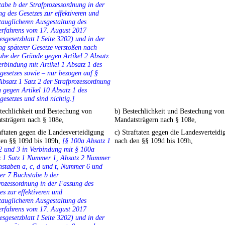
abe b der Strafprozessordnung in der
g des Gesetzes zur effektiveren und
tauglicheren Ausgestaltung des
erfahrens vom 17. August 2017
sgesetzblatt I Seite 3202) und in der
g späterer Gesetze verstoßen nach
be der Gründe gegen Artikel 2 Absatz
erbindung mit Artikel 1 Absatz 1 des
esetzes sowie – nur bezogen auf §
bsatz 1 Satz 2 der Strafprozessordnung
 gegen Artikel 10 Absatz 1 des
esetzes und sind nichtig.]
techlichkeit und Bestechung von
b) Bestechlichkeit und Bestechung von
tsträgern nach § 108e,
Mandatsträgern nach § 108e,
aftaten gegen die Landesverteidigung
c) Straftaten gegen die Landesverteidi
den §§ 109d bis 109h,
[§ 100a Absatz 1
nach den §§ 109d bis 109h,
2 und 3 in Verbindung mit § 100a
z 1 Satz 1 Nummer 1, Absatz 2 Nummer
staben a, c, d und t, Nummer 6 und
r 7 Buchstabe b der
rozessordnung in der Fassung des
es zur effektiveren und
tauglicheren Ausgestaltung des
erfahrens vom 17. August 2017
sgesetzblatt I Seite 3202) und in der