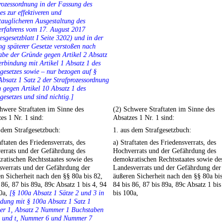
rozessordnung in der Fassung des
es zur effektiveren und
tauglicheren Ausgestaltung des
erfahrens vom 17. August 2017
sgesetzblatt I Seite 3202) und in der
g späterer Gesetze verstoßen nach
be der Gründe gegen Artikel 2 Absatz
erbindung mit Artikel 1 Absatz 1 des
esetzes sowie – nur bezogen auf §
bsatz 1 Satz 2 der Strafprozessordnung
 gegen Artikel 10 Absatz 1 des
esetzes und sind nichtig.]
hwere Straftaten im Sinne des
(2) Schwere Straftaten im Sinne des
es 1 Nr. 1 sind:
Absatzes 1 Nr. 1 sind:
 dem Strafgesetzbuch:
1. aus dem Strafgesetzbuch:
aftaten des Friedensverrats, des
a) Straftaten des Friedensverrats, des
errats und der Gefährdung des
Hochverrats und der Gefährdung des
atischen Rechtsstaates sowie des
demokratischen Rechtsstaates sowie de
sverrats und der Gefährdung der
Landesverrats und der Gefährdung der
n Sicherheit nach den §§ 80a bis 82,
äußeren Sicherheit nach den §§ 80a bis
 86, 87 bis 89a, 89c Absatz 1 bis 4, 94
84 bis 86, 87 bis 89a, 89c Absatz 1 bis
00a,
[§ 100a Absatz 1 Sätze 2 und 3 in
bis 100a,
dung mit § 100a Absatz 1 Satz 1
r 1, Absatz 2 Nummer 1 Buchstaben
 d und t, Nummer 6 und Nummer 7