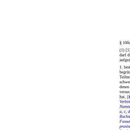
§ 100
(1) [1
darf 
aufge
1. bes
begrün
Teilne
schwer
denen 
versuc
hat,
[
Verbin
Numme
a, c,
Buchst
Fassun
praxis