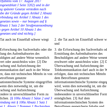
erfahrens vom 17. August 2017
sgesetzblatt I Seite 3202) und in der
g späterer Gesetze verstoßen nach
be der Gründe gegen Artikel 2 Absatz
erbindung mit Artikel 1 Absatz 1 des
esetzes sowie – nur bezogen auf §
bsatz 1 Satz 2 der Strafprozessordnung
 gegen Artikel 10 Absatz 1 des
esetzes und sind nichtig.]
 Tat auch im Einzelfall schwer wiegt
2. die Tat auch im Einzelfall schwer w
und
 Erforschung des Sachverhalts oder die
3. die Erforschung des Sachverhalts od
lung des Aufenthaltsortes des
Ermittlung des Aufenthaltsortes des
ldigten auf andere Weise wesentlich
Beschuldigten auf andere Weise wesent
ert oder aussichtslos wäre. [2] Die
erschwert oder aussichtslos wäre. [2] 
achung und Aufzeichnung der
Überwachung und Aufzeichnung der
ommunikation darf auch in der Weise
Telekommunikation darf auch in der W
en, dass mit technischen Mitteln in von
erfolgen, dass mit technischen Mitteln
etroffenen genutzte
dem Betroffenen genutzte
ationstechnische Systeme eingegriffen
informationstechnische Systeme eingeg
wenn dies notwendig ist, um die
wird, wenn dies notwendig ist, um die
achung und Aufzeichnung
Überwachung und Aufzeichnung
ondere in unverschlüsselter Form zu
insbesondere in unverschlüsselter For
lichen.
[§ 100a Absatz 1 Sätze 2 und 3
ermöglichen. [3] Auf dem
bindung mit § 100a Absatz 1 Satz 1
informationstechnischen System des
r 1, Absatz 2 Nummer 1 Buchstaben
Betroffenen gespeicherte Inhalte und