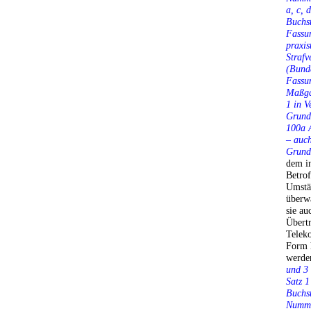
a, c,
Buchst
Fassun
praxis
Strafv
(Bunde
Fassun
Maßga
1 in V
Grundg
100a A
– auch
Grundg
dem i
Betrof
Umstä
überw
sie au
Übert
Teleko
Form 
werde
und 3 
Satz 
Buchs
Numme