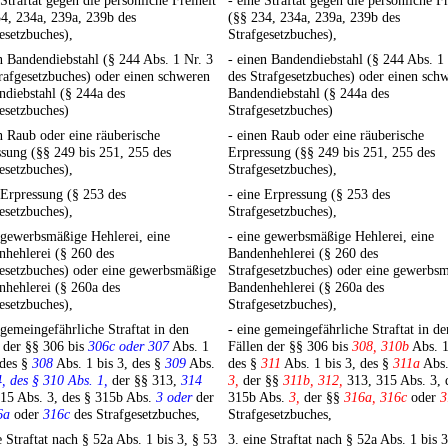
 Straftat gegen die persönliche Freiheit
- eine Straftat gegen die persönliche Fr
4, 234a, 239a, 239b des
(§§ 234, 234a, 239a, 239b des
esetzbuches),
Strafgesetzbuches),
n Bandendiebstahl (§ 244 Abs. 1 Nr. 3
- einen Bandendiebstahl (§ 244 Abs. 1
rafgesetzbuches) oder einen schweren
des Strafgesetzbuches) oder einen sch
diebstahl (§ 244a des
Bandendiebstahl (§ 244a des
esetzbuches)
Strafgesetzbuches)
n Raub oder eine räuberische
- einen Raub oder eine räuberische
sung (§§ 249 bis 251, 255 des
Erpressung (§§ 249 bis 251, 255 des
esetzbuches),
Strafgesetzbuches),
 Erpressung (§ 253 des
- eine Erpressung (§ 253 des
esetzbuches),
Strafgesetzbuches),
 gewerbsmäßige Hehlerei, eine
- eine gewerbsmäßige Hehlerei, eine
hehlerei (§ 260 des
Bandenhehlerei (§ 260 des
esetzbuches) oder eine gewerbsmäßige
Strafgesetzbuches) oder eine gewerbs
hehlerei (§ 260a des
Bandenhehlerei (§ 260a des
esetzbuches),
Strafgesetzbuches),
 gemeingefährliche Straftat in den
- eine gemeingefährliche Straftat in de
 der §§ 306 bis
306c oder 307
Abs. 1
Fällen der §§ 306 bis
308, 310b
Abs. 1
 des §
308
Abs. 1 bis 3, des §
309
Abs.
des §
311
Abs. 1 bis 3, des §
311a
Abs.
4, des § 310 Abs. 1,
der §§ 313,
314
3,
der §§
311b, 312,
313, 315 Abs. 3, 
15 Abs. 3, des § 315b Abs.
3 oder
der
315b Abs.
3,
der §§
316a, 316c
oder
3
6a
oder
316c
des Strafgesetzbuches,
Strafgesetzbuches,
e Straftat nach § 52a Abs. 1 bis 3, § 53
3. eine Straftat nach § 52a Abs. 1 bis 3