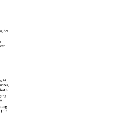
ng der
n
äter
s 86,
buches,
tzes),
igung
es),
dnung
 § 92