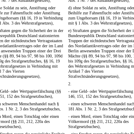
 Nr. 7 des Ausländergesetzes),
Abs. 1 Nr. 7 des Ausländergesetzes),
e Soldat zu sein, Anstiftung oder
d) ohne Soldat zu sein, Anstiftung ode
fe zur Fahnenflucht oder Anstiftung
Beihilfe zur Fahnenflucht oder Anstift
ngehorsam (§§ 16, 19 in Verbindung
zum Ungehorsam (§§ 16, 19 in Verbi
1 Abs. 3 des Wehrstrafgesetzes),
mit § 1 Abs. 3 des Wehrstrafgesetzes),
aftaten gegen die Sicherheit der in der
e) Straftaten gegen die Sicherheit der 
republik Deutschland stationierten
Bundesrepublik Deutschland stationier
n der nichtdeutschen Vertragsstaaten
Truppen der nichtdeutschen Vertragsst
rdatlantikvertrages oder der im Land
des Nordatlantikvertrages oder der im
 anwesenden Truppen einer der Drei
Berlin anwesenden Truppen einer der 
 (§§ 89, 94 bis 97, 98 bis 100, 109d
Mächte (§§ 89, 94 bis 97, 98 bis 100,
9g des Strafgesetzbuches, §§ 16, 19
bis 109g des Strafgesetzbuches, §§ 16,
hrstrafgesetzes in Verbindung mit
des Wehrstrafgesetzes in Verbindung m
l 7 des Vierten
Artikel 7 des Vierten
echtsänderungsgesetzes),
Strafrechtsänderungsgesetzes),
2.
 Geld- oder Wertpapierfälschung (§§
- eine Geld- oder Wertpapierfälschung
51, 152 des Strafgesetzbuches),
146, 151, 152 des Strafgesetzbuches),
en schweren Menschenhandel nach §
- einen schweren Menschenhandel nac
s. 1 Nr. 2, 3 des Strafgesetzbuches,
181 Abs. 1 Nr. 2, 3 des Strafgesetzbuc
n Mord, einen Totschlag oder einen
- einen Mord, einen Totschlag oder ei
rmord (§§ 211, 212, 220a des
Völkermord (§§ 211, 212, 220a des
esetzbuches),
Strafgesetzbuches),