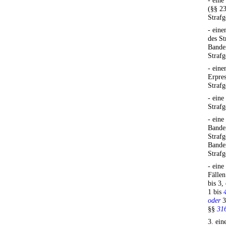
- eine
(§§ 23
Strafg
- eine
des St
Banden
Strafg
- eine
Erpres
Strafg
- eine
Strafg
- eine
Banden
Strafg
Banden
Strafg
- eine
Fällen
bis 3,
1 bis
oder
3
§§
31
3. ein