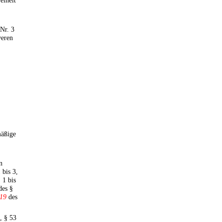
eiheit
 Nr. 3
weren
mäßige
n
 bis 3,
 1 bis
des §
19
des
, § 53