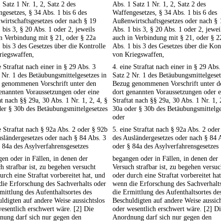
 Satz 1 Nr. 1, 2, Satz 2 des
Abs. 1 Satz 1 Nr. 1, 2, Satz 2 des
gesetzes, § 34 Abs. 1 bis 6 des
Waffengesetzes, § 34 Abs. 1 bis 6 des
irtschaftsgesetzes oder nach § 19
Außenwirtschaftsgesetzes oder nach § 
 bis 3, § 20 Abs. 1 oder 2, jeweils
Abs. 1 bis 3, § 20 Abs. 1 oder 2, jewei
n Verbindung mit § 21, oder § 22a
auch in Verbindung mit § 21, oder § 2
 bis 3 des Gesetzes über die Kontrolle
Abs. 1 bis 3 des Gesetzes über die Kon
riegswaffen,
von Kriegswaffen,
e Straftat nach einer in § 29 Abs. 3
4. eine Straftat nach einer in § 29 Abs.
 Nr. 1 des Betäubungsmittelgesetzes in
Satz 2 Nr. 1 des Betäubungsmittelgeset
 genommenen Vorschrift unter den
Bezug genommenen Vorschrift unter d
enannten Voraussetzungen oder eine
dort genannten Voraussetzungen oder e
at nach §§ 29a, 30 Abs. 1 Nr. 1, 2, 4, §
Straftat nach §§ 29a, 30 Abs. 1 Nr. 1, 
er § 30b des Betäubungsmittelgesetzes
30a oder § 30b des Betäubungsmittelge
oder
e Straftat nach § 92a Abs. 2 oder § 92b
5. eine Straftat nach § 92a Abs. 2 ode
sländergesetzes oder nach § 84 Abs. 3
des Ausländergesetzes oder nach § 84 
 84a des Asylverfahrensgesetzes
oder § 84a des Asylverfahrensgesetzes
en oder in Fällen, in denen der
begangen oder in Fällen, in denen der
h strafbar ist, zu begehen versucht
Versuch strafbar ist, zu begehen versuc
urch eine Straftat vorbereitet hat, und
oder durch eine Straftat vorbereitet ha
ie Erforschung des Sachverhalts oder
wenn die Erforschung des Sachverhalt
mittlung des Aufenthaltsortes des
die Ermittlung des Aufenthaltsortes de
ldigten auf andere Weise aussichtslos
Beschuldigten auf andere Weise aussich
esentlich erschwert wäre. [2] Die
oder wesentlich erschwert wäre. [2] D
nung darf sich nur gegen den
Anordnung darf sich nur gegen den