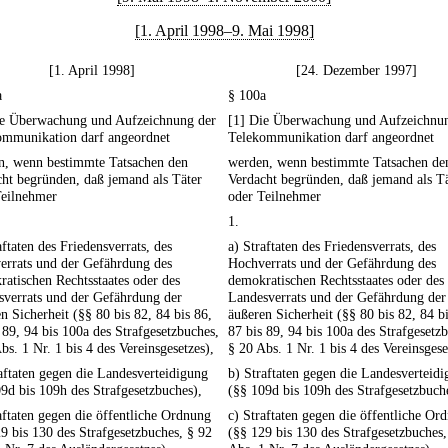
[1. April 1998–9. Mai 1998]
[1. April 1998]
[24. Dezember 1997]
a
§ 100a
ie Überwachung und Aufzeichnung der
[1] Die Überwachung und Aufzeichnu
ommunikation darf angeordnet
Telekommunikation darf angeordnet
n, wenn bestimmte Tatsachen den
werden, wenn bestimmte Tatsachen de
ht begründen, daß jemand als Täter
Verdacht begründen, daß jemand als T
Teilnehmer
oder Teilnehmer
1.
aftaten des Friedensverrats, des
a) Straftaten des Friedensverrats, des
errats und der Gefährdung des
Hochverrats und der Gefährdung des
atischen Rechtsstaates oder des
demokratischen Rechtsstaates oder des
sverrats und der Gefährdung der
Landesverrats und der Gefährdung der
n Sicherheit (§§ 80 bis 82, 84 bis 86,
äußeren Sicherheit (§§ 80 bis 82, 84 bi
 89, 94 bis 100a des Strafgesetzbuches,
87 bis 89, 94 bis 100a des Strafgesetz
bs. 1 Nr. 1 bis 4 des Vereinsgesetzes),
§ 20 Abs. 1 Nr. 1 bis 4 des Vereinsgese
aftaten gegen die Landesverteidigung
b) Straftaten gegen die Landesverteid
9d bis 109h des Strafgesetzbuches),
(§§ 109d bis 109h des Strafgesetzbuch
aftaten gegen die öffentliche Ordnung
c) Straftaten gegen die öffentliche Or
9 bis 130 des Strafgesetzbuches, § 92
(§§ 129 bis 130 des Strafgesetzbuches,