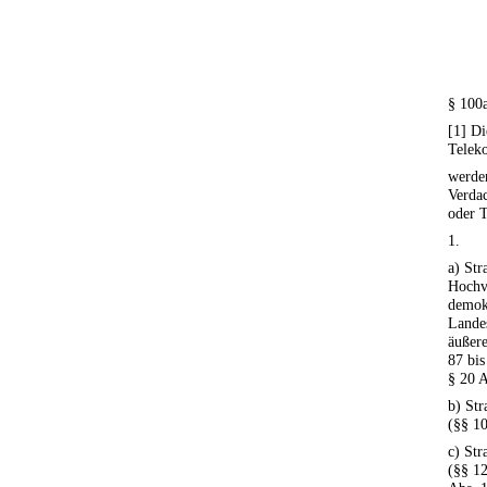
§ 100
[1] D
Telek
werde
Verdac
oder 
1.
a) Str
Hochv
demokr
Lande
äußere
87 bis
§ 20 A
b) Str
(§§ 10
c) Str
(§§ 12