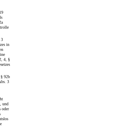
19
ls
2a
trolle
 3
zes in
en
ine
2, 4, §
setzes
r § 92b
Abs. 3
ht
t, und
s oder
s
tslos
ie