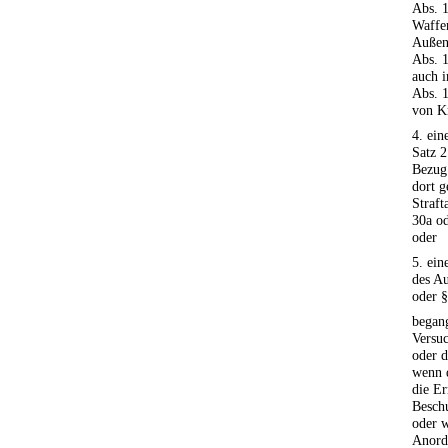
Abs. 1
Waffen
Außenw
Abs. 1
auch i
Abs. 1
von K
4. ein
Satz 2
Bezug
dort g
Straft
30a od
oder
5. ein
des Au
oder §
begang
Versuc
oder d
wenn d
die Er
Beschu
oder w
Anord