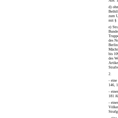
Abs. 1
d) ohn
Beihil
zum U
mit § 
e) Str
Bundes
Truppe
des No
Berlin
Mächte
bis 10
des We
Artike
Strafr
2.
- eine
146, 1
- ein
181 Ab
- eine
Völke
Strafg