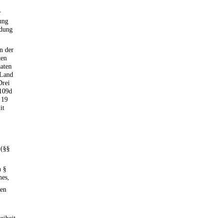
r
ung
ndung
in der
ten
aaten
 Land
Drei
 109d
 19
it
 (§§
h §
hes,
nen