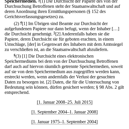
Speichermedien.
3
(1) Die Durchsicht der Papiere des von der
Durchsuchung Betroffenen steht der Staatsanwaltschaft und auf
deren Anordnung ihren Ermittlungspersonen (§ 152 des
Gerichtsverfassungsgesetzes) zu.
(2)
4
[1] Im Übrigen sind Beamte zur Durchsicht der
aufgefundenen Papiere nur dann befugt, wenn der Inhaber […]
die Durchsicht genehmigt.
5
[2] Anderenfalls haben sie die
Papiere, deren Durchsicht sie für geboten erachten, in einem
Umschlage, [der] in Gegenwart des Inhabers mit dem Amtssiegel
zu verschließen ist, an die Staatsanwaltschaft abzuliefern.
6
(3)
[1] Die Durchsicht eines elektronischen
Speichermediums bei dem von der Durchsuchung Betroffenen
darf auch auf hiervon räumlich getrennte Speichermedien, soweit
auf sie von dem Speichermedium aus zugegriffen werden kann,
erstreckt werden, wenn andernfalls der Verlust der gesuchten
Daten zu besorgen ist.
[2] Daten, die für die Untersuchung von
Bedeutung sein können, dürfen gesichert werden; § 98 Abs. 2 gilt
entsprechend.
[1. Januar 2008–25. Juli 2015]
[1. September 2004–1. Januar 2008]
[1. Januar 1975–1. September 2004]