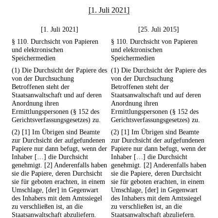
[1. Juli 2021]
[1. Juli 2021]
[25. Juli 2015]
§ 110. Durchsicht von Papieren
§ 110. Durchsicht von Papieren
und elektronischen
und elektronischen
Speichermedien
Speichermedien
(1) Die Durchsicht der Papiere des
(1) Die Durchsicht der Papiere des
von der Durchsuchung
von der Durchsuchung
Betroffenen steht der
Betroffenen steht der
Staatsanwaltschaft und auf deren
Staatsanwaltschaft und auf deren
Anordnung ihren
Anordnung ihren
Ermittlungspersonen (§ 152 des
Ermittlungspersonen (§ 152 des
Gerichtsverfassungsgesetzes) zu.
Gerichtsverfassungsgesetzes) zu.
(2) [1] Im Übrigen sind Beamte
(2) [1] Im Übrigen sind Beamte
zur Durchsicht der aufgefundenen
zur Durchsicht der aufgefundenen
Papiere nur dann befugt, wenn der
Papiere nur dann befugt, wenn der
Inhaber […] die Durchsicht
Inhaber […] die Durchsicht
genehmigt. [2] Anderenfalls haben
genehmigt. [2] Anderenfalls haben
sie die Papiere, deren Durchsicht
sie die Papiere, deren Durchsicht
sie für geboten erachten, in einem
sie für geboten erachten, in einem
Umschlage, [der] in Gegenwart
Umschlage, [der] in Gegenwart
des Inhabers mit dem Amtssiegel
des Inhabers mit dem Amtssiegel
zu verschließen ist, an die
zu verschließen ist, an die
Staatsanwaltschaft abzuliefern.
Staatsanwaltschaft abzuliefern.