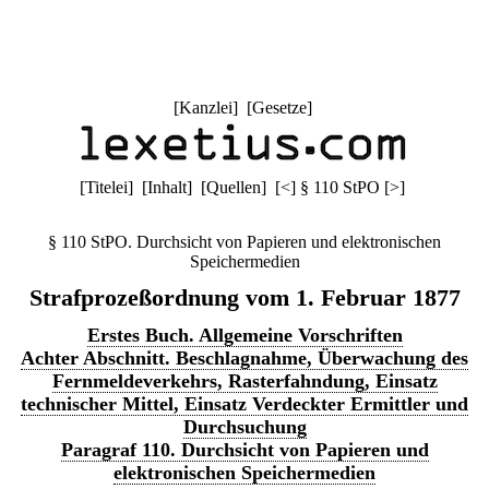
[
Kanzlei
] [
Gesetze
]
[
Titelei
] [
Inhalt
] [
Quellen
]
[
<
]
§ 110 StPO
[
>
]
§ 110 StPO. Durchsicht von Papieren und elektronischen
Speichermedien
Strafprozeßordnung vom 1. Februar 1877
Erstes Buch. Allgemeine Vorschriften
Achter Abschnitt. Beschlagnahme, Überwachung des
Fernmeldeverkehrs, Rasterfahndung, Einsatz
technischer Mittel, Einsatz Verdeckter Ermittler und
Durchsuchung
Paragraf 110. Durchsicht von Papieren und
elektronischen Speichermedien