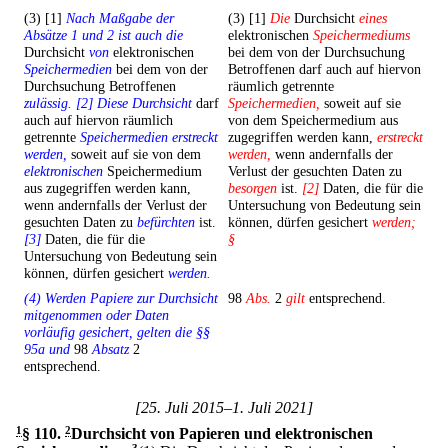
(3) [1]
Nach Maßgabe der
(3) [1]
Die
Durchsicht
eines
Absätze 1 und 2 ist auch die
elektronischen
Speichermediums
Durchsicht
von
elektronischen
bei dem von der Durchsuchung
Speichermedien
bei dem von der
Betroffenen darf auch auf hiervon
Durchsuchung Betroffenen
räumlich getrennte
zulässig. [2] Diese Durchsicht
darf
Speichermedien,
soweit auf sie
auch auf hiervon räumlich
von dem Speichermedium aus
getrennte
Speichermedien erstreckt
zugegriffen werden kann,
erstreckt
werden,
soweit auf sie von dem
werden,
wenn andernfalls der
elektronischen
Speichermedium
Verlust der gesuchten Daten zu
aus zugegriffen werden kann,
besorgen
ist.
[2]
Daten, die für die
wenn andernfalls der Verlust der
Untersuchung von Bedeutung sein
gesuchten Daten zu
befürchten
ist.
können, dürfen gesichert
werden;
[3]
Daten, die für die
§
Untersuchung von Bedeutung sein
können, dürfen gesichert
werden.
(4) Werden Papiere zur Durchsicht
98
Abs.
2
gilt
entsprechend.
mitgenommen oder Daten
vorläufig gesichert, gelten die §§
95a und
98
Absatz
2
entsprechend.
[25. Juli 2015–1. Juli 2021]
1
§ 110
.
2
Durchsicht von Papieren und elektronischen