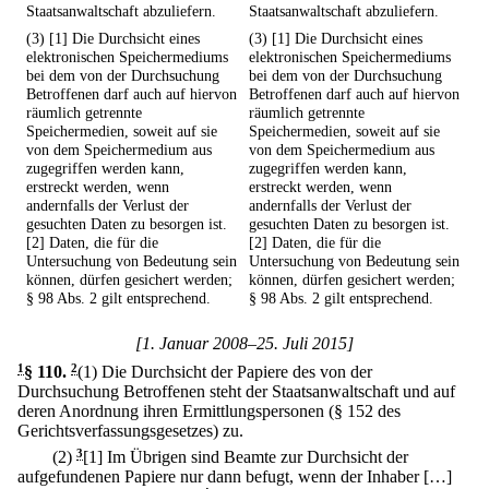
Staatsanwaltschaft abzuliefern.
Staatsanwaltschaft abzuliefern.
(3) [1] Die Durchsicht eines
(3) [1] Die Durchsicht eines
elektronischen Speichermediums
elektronischen Speichermediums
bei dem von der Durchsuchung
bei dem von der Durchsuchung
Betroffenen darf auch auf hiervon
Betroffenen darf auch auf hiervon
räumlich getrennte
räumlich getrennte
Speichermedien, soweit auf sie
Speichermedien, soweit auf sie
von dem Speichermedium aus
von dem Speichermedium aus
zugegriffen werden kann,
zugegriffen werden kann,
erstreckt werden, wenn
erstreckt werden, wenn
andernfalls der Verlust der
andernfalls der Verlust der
gesuchten Daten zu besorgen ist.
gesuchten Daten zu besorgen ist.
[2] Daten, die für die
[2] Daten, die für die
Untersuchung von Bedeutung sein
Untersuchung von Bedeutung sein
können, dürfen gesichert werden;
können, dürfen gesichert werden;
§ 98 Abs. 2 gilt entsprechend.
§ 98 Abs. 2 gilt entsprechend.
[1. Januar 2008–25. Juli 2015]
1
§ 110
.
2
(1) Die Durchsicht der Papiere des von der
Durchsuchung Betroffenen steht der Staatsanwaltschaft und auf
deren Anordnung ihren Ermittlungspersonen (§ 152 des
Gerichtsverfassungsgesetzes) zu.
(2)
3
[1] Im Übrigen sind Beamte zur Durchsicht der
aufgefundenen Papiere nur dann befugt, wenn der Inhaber […]