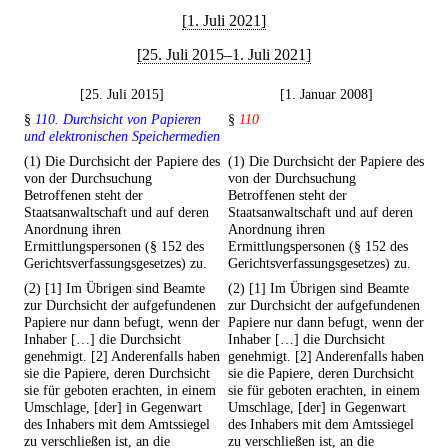
[1. Juli 2021]
[25. Juli 2015–1. Juli 2021]
[25. Juli 2015]
[1. Januar 2008]
§
110. Durchsicht von Papieren
§
110
und elektronischen Speichermedien
(1) Die Durchsicht der Papiere des
(1) Die Durchsicht der Papiere des
von der Durchsuchung
von der Durchsuchung
Betroffenen steht der
Betroffenen steht der
Staatsanwaltschaft und auf deren
Staatsanwaltschaft und auf deren
Anordnung ihren
Anordnung ihren
Ermittlungspersonen (§ 152 des
Ermittlungspersonen (§ 152 des
Gerichtsverfassungsgesetzes) zu.
Gerichtsverfassungsgesetzes) zu.
(2) [1] Im Übrigen sind Beamte
(2) [1] Im Übrigen sind Beamte
zur Durchsicht der aufgefundenen
zur Durchsicht der aufgefundenen
Papiere nur dann befugt, wenn der
Papiere nur dann befugt, wenn der
Inhaber […] die Durchsicht
Inhaber […] die Durchsicht
genehmigt. [2] Anderenfalls haben
genehmigt. [2] Anderenfalls haben
sie die Papiere, deren Durchsicht
sie die Papiere, deren Durchsicht
sie für geboten erachten, in einem
sie für geboten erachten, in einem
Umschlage, [der] in Gegenwart
Umschlage, [der] in Gegenwart
des Inhabers mit dem Amtssiegel
des Inhabers mit dem Amtssiegel
zu verschließen ist, an die
zu verschließen ist, an die