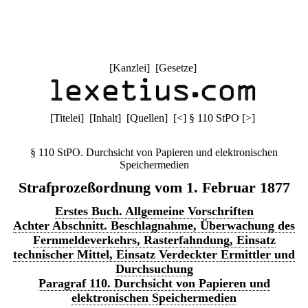
[
Kanzlei
] [
Gesetze
]
[
Titelei
] [
Inhalt
] [
Quellen
]
[
<
]
§ 110 StPO
[
>
]
§ 110 StPO. Durchsicht von Papieren und elektronischen
Speichermedien
Strafprozeßordnung vom 1. Februar 1877
Erstes Buch. Allgemeine Vorschriften
Achter Abschnitt. Beschlagnahme, Überwachung des
Fernmeldeverkehrs, Rasterfahndung, Einsatz
technischer Mittel, Einsatz Verdeckter Ermittler und
Durchsuchung
Paragraf 110. Durchsicht von Papieren und
elektronischen Speichermedien