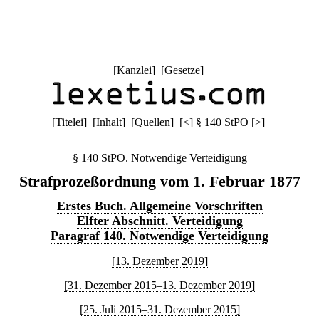
[
Kanzlei
] [
Gesetze
]
[
Titelei
] [
Inhalt
] [
Quellen
]
[
<
]
§ 140 StPO
[
>
]
§ 140 StPO. Notwendige Verteidigung
Strafprozeßordnung vom 1. Februar 1877
Erstes Buch. Allgemeine Vorschriften
Elfter Abschnitt. Verteidigung
Paragraf 140. Notwendige Verteidigung
[13. Dezember 2019]
[31. Dezember 2015–13. Dezember 2019]
[25. Juli 2015–31. Dezember 2015]