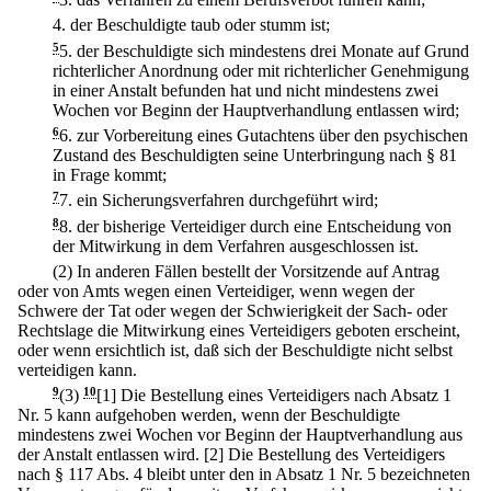
4.
der Beschuldigte taub oder stumm ist;
5
5.
der Beschuldigte sich mindestens drei Monate auf Grund
richterlicher Anordnung oder mit richterlicher Genehmigung
in einer Anstalt befunden hat und nicht mindestens zwei
Wochen vor Beginn der Hauptverhandlung entlassen wird;
6
6.
zur Vorbereitung eines Gutachtens über den psychischen
Zustand des Beschuldigten seine Unterbringung nach § 81
in Frage kommt;
7
7.
ein Sicherungsverfahren durchgeführt wird;
8
8.
der bisherige Verteidiger durch eine Entscheidung von
der Mitwirkung in dem Verfahren ausgeschlossen ist.
(2) In anderen Fällen bestellt der Vorsitzende auf Antrag
oder von Amts wegen einen Verteidiger, wenn wegen der
Schwere der Tat oder wegen der Schwierigkeit der Sach- oder
Rechtslage die Mitwirkung eines Verteidigers geboten erscheint,
oder wenn ersichtlich ist, daß sich der Beschuldigte nicht selbst
verteidigen kann.
9
(3)
10
[1] Die Bestellung eines Verteidigers nach Absatz 1
Nr. 5 kann aufgehoben werden, wenn der Beschuldigte
mindestens zwei Wochen vor Beginn der Hauptverhandlung aus
der Anstalt entlassen wird.
[2] Die Bestellung des Verteidigers
nach § 117 Abs. 4 bleibt unter den in Absatz 1 Nr. 5 bezeichneten