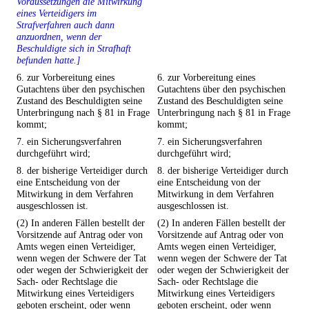
Voraussetzungen die Mitwirkung
eines Verteidigers im
Strafverfahren auch dann
anzuordnen, wenn der
Beschuldigte sich in Strafhaft
befunden hatte.]
6. zur Vorbereitung eines
6. zur Vorbereitung eines
Gutachtens über den psychischen
Gutachtens über den psychischen
Zustand des Beschuldigten seine
Zustand des Beschuldigten seine
Unterbringung nach § 81 in Frage
Unterbringung nach § 81 in Frage
kommt;
kommt;
7. ein Sicherungsverfahren
7. ein Sicherungsverfahren
durchgeführt wird;
durchgeführt wird;
8. der bisherige Verteidiger durch
8. der bisherige Verteidiger durch
eine Entscheidung von der
eine Entscheidung von der
Mitwirkung in dem Verfahren
Mitwirkung in dem Verfahren
ausgeschlossen ist.
ausgeschlossen ist.
(2) In anderen Fällen bestellt der
(2) In anderen Fällen bestellt der
Vorsitzende auf Antrag oder von
Vorsitzende auf Antrag oder von
Amts wegen einen Verteidiger,
Amts wegen einen Verteidiger,
wenn wegen der Schwere der Tat
wenn wegen der Schwere der Tat
oder wegen der Schwierigkeit der
oder wegen der Schwierigkeit der
Sach- oder Rechtslage die
Sach- oder Rechtslage die
Mitwirkung eines Verteidigers
Mitwirkung eines Verteidigers
geboten erscheint, oder wenn
geboten erscheint, oder wenn