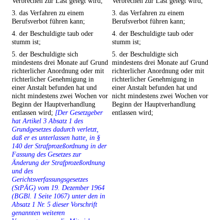
Verbrechen zur Last gelegt wird;
Verbrechen zur Last gelegt wird;
3. das Verfahren zu einem
3. das Verfahren zu einem
Berufsverbot führen kann;
Berufsverbot führen kann;
4. der Beschuldigte taub oder
4. der Beschuldigte taub oder
stumm ist;
stumm ist;
5. der Beschuldigte sich
5. der Beschuldigte sich
mindestens drei Monate auf Grund
mindestens drei Monate auf Grund
richterlicher Anordnung oder mit
richterlicher Anordnung oder mit
richterlicher Genehmigung in
richterlicher Genehmigung in
einer Anstalt befunden hat und
einer Anstalt befunden hat und
nicht mindestens zwei Wochen vor
nicht mindestens zwei Wochen vor
Beginn der Hauptverhandlung
Beginn der Hauptverhandlung
entlassen wird;
[Der Gesetzgeber
entlassen wird;
hat Artikel 3 Absatz 1 des
Grundgesetzes dadurch verletzt,
daß er es unterlassen hatte, in §
140 der Strafprozeßordnung in der
Fassung des Gesetzes zur
Änderung der Strafprozeßordnung
und des
Gerichtsverfassungsgesetzes
(StPÄG) vom 19. Dezember 1964
(BGBl. I Seite 1067) unter den in
Absatz 1 Nr. 5 dieser Vorschrift
genannten weiteren