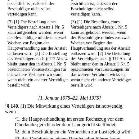
ersichtlich ist, daß sich der
ersichtlich ist, daß sich der
Beschuldigte nicht selbst
Beschuldigte nicht selbst
verteidigen kann.
verteidigen kann.
(3) [1] Die Bestellung eines
(3) [1] Die Bestellung eines
Verteidigers nach Absatz 1 Nr. 5
Verteidigers nach Absatz 1 Nr. 5
kann aufgehoben werden, wenn
kann aufgehoben werden, wenn
der Beschuldigte mindestens zwei
der Beschuldigte mindestens zwei
Wochen vor Beginn der
Wochen vor Beginn der
Hauptverhandlung aus der Anstalt
Hauptverhandlung aus der Anstalt
entlassen wird. [2] Die Bestellung
entlassen wird. [2] Die Bestellung
des Verteidigers nach § 117 Abs. 4
des Verteidigers nach § 117 Abs. 4
bleibt unter den in Absatz 1 Nr. 5
bleibt unter den in Absatz 1 Nr. 5
bezeichneten Voraussetzungen für
bezeichneten Voraussetzungen für
das weitere Verfahren wirksam,
das weitere Verfahren wirksam,
wenn nicht ein anderer Verteidiger
wenn nicht ein anderer Verteidiger
bestellt wird.
bestellt wird.
[1. Januar 1975–22. Mai 1975]
1
§ 140
.
(1) Die Mitwirkung eines Verteidigers ist notwendig,
wenn
2
1.
die Hauptverhandlung im ersten Rechtszug vor dem
Oberlandesgericht oder dem Landgericht stattfindet;
3
2.
dem Beschuldigten ein Verbrechen zur Last gelegt wird;
4
3.
das Verfahren zu einem Berufsverbot führen kann;