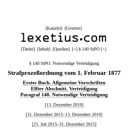
[
Kanzlei
] [
Gesetze
]
[
Titelei
] [
Inhalt
] [
Quellen
]
[
<
]
§ 140 StPO
[
>
]
§ 140 StPO. Notwendige Verteidigung
Strafprozeßordnung vom 1. Februar 1877
Erstes Buch. Allgemeine Vorschriften
Elfter Abschnitt. Verteidigung
Paragraf 140. Notwendige Verteidigung
[13. Dezember 2019]
[31. Dezember 2015–13. Dezember 2019]
[25. Juli 2015–31. Dezember 2015]