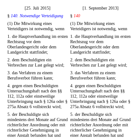
[25. Juli 2015]
[1. September 2013]
§
140. Notwendige Verteidigung
§
140
(1) Die Mitwirkung eines
(1) Die Mitwirkung eines
Verteidigers ist notwendig, wenn
Verteidigers ist notwendig, wenn
1. die Hauptverhandlung im ersten
1. die Hauptverhandlung im ersten
Rechtszug vor dem
Rechtszug vor dem
Oberlandesgericht oder dem
Oberlandesgericht oder dem
Landgericht stattfindet;
Landgericht stattfindet;
2. dem Beschuldigten ein
2. dem Beschuldigten ein
Verbrechen zur Last gelegt wird;
Verbrechen zur Last gelegt wird;
3. das Verfahren zu einem
3. das Verfahren zu einem
Berufsverbot führen kann;
Berufsverbot führen kann;
4. gegen einen Beschuldigten
4. gegen einen Beschuldigten
Untersuchungshaft nach den §§
Untersuchungshaft nach den §§
112, 112a oder einstweilige
112, 112a oder einstweilige
Unterbringung nach § 126a oder §
Unterbringung nach § 126a oder §
275a Absatz 6 vollstreckt wird;
275a Absatz 6 vollstreckt wird;
5. der Beschuldigte sich
5. der Beschuldigte sich
mindestens drei Monate auf Grund
mindestens drei Monate auf Grund
richterlicher Anordnung oder mit
richterlicher Anordnung oder mit
richterlicher Genehmigung in
richterlicher Genehmigung in
einer Anstalt befunden hat und
einer Anstalt befunden hat und