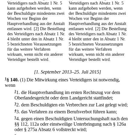
Verteidigers nach Absatz 1 Nr. 5
Verteidigers nach Absatz 1 Nr. 5
kann aufgehoben werden, wenn
kann aufgehoben werden, wenn
der Beschuldigte mindestens zwei
der Beschuldigte mindestens zwei
Wochen vor Beginn der
Wochen vor Beginn der
Hauptverhandlung aus der Anstalt
Hauptverhandlung aus der Anstalt
entlassen wird. [2] Die Bestellung
entlassen wird. [2] Die Bestellung
des Verteidigers nach Absatz 1 Nr.
des Verteidigers nach Absatz 1 Nr.
4 bleibt unter den in Absatz 1 Nr.
4 bleibt unter den in Absatz 1 Nr.
5 bezeichneten Voraussetzungen
5 bezeichneten Voraussetzungen
für das weitere Verfahren
für das weitere Verfahren
wirksam, wenn nicht ein anderer
wirksam, wenn nicht ein anderer
Verteidiger bestellt wird.
Verteidiger bestellt wird.
[1. September 2013–25. Juli 2015]
1
§ 140
.
(1) Die Mitwirkung eines Verteidigers ist notwendig,
wenn
2
1.
die Hauptverhandlung im ersten Rechtszug vor dem
Oberlandesgericht oder dem Landgericht stattfindet;
3
2.
dem Beschuldigten ein Verbrechen zur Last gelegt wird;
4
3.
das Verfahren zu einem Berufsverbot führen kann;
5
4.
gegen einen Beschuldigten Untersuchungshaft nach den
§§ 112, 112a oder einstweilige Unterbringung nach § 126a
oder § 275a Absatz 6 vollstreckt wird;