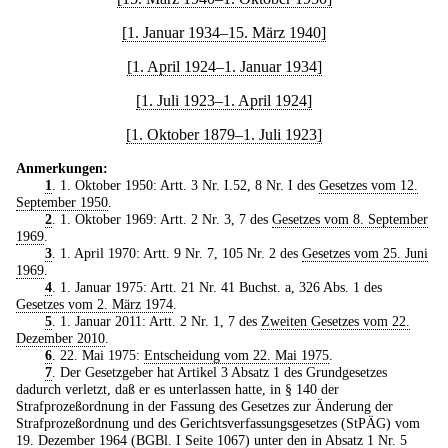
[1. Januar 1934–15. März 1940]
[1. April 1924–1. Januar 1934]
[1. Juli 1923–1. April 1924]
[1. Oktober 1879–1. Juli 1923]
Anmerkungen:
1
. 1. Oktober 1950: Artt. 3 Nr. I.52, 8 Nr. I des
Gesetzes vom 12.
September 1950
.
2
. 1. Oktober 1969: Artt. 2 Nr. 3, 7 des
Gesetzes vom 8. September
1969
.
3
. 1. April 1970: Artt. 9 Nr. 7, 105 Nr. 2 des
Gesetzes vom 25. Juni
1969
.
4
. 1. Januar 1975: Artt. 21 Nr. 41 Buchst. a, 326 Abs. 1 des
Gesetzes vom 2. März 1974
.
5
. 1. Januar 2011: Artt. 2 Nr. 1, 7 des
Zweiten Gesetzes vom 22.
Dezember 2010
.
6
. 22. Mai 1975:
Entscheidung vom 22. Mai 1975
.
7
. Der Gesetzgeber hat Artikel 3 Absatz 1 des Grundgesetzes
dadurch verletzt, daß er es unterlassen hatte, in § 140 der
Strafprozeßordnung in der Fassung des Gesetzes zur Änderung der
Strafprozeßordnung und des Gerichtsverfassungsgesetzes (StPÄG) vom
19. Dezember 1964 (BGBl. I Seite 1067) unter den in Absatz 1 Nr. 5