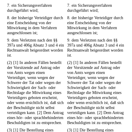
7. ein Sicherungsverfahren
7. ein Sicherungsverfahren
durchgeführt wird;
durchgeführt wird;
8. der bisherige Verteidiger durch
8. der bisherige Verteidiger durch
eine Entscheidung von der
eine Entscheidung von der
Mitwirkung in dem Verfahren
Mitwirkung in dem Verfahren
ausgeschlossen ist;
ausgeschlossen ist;
9. dem Verletzten nach den §§
9. dem Verletzten nach den §§
397a und 406g Absatz 3 und 4 ein
397a und 406g Absatz 3 und 4 ein
Rechtsanwalt beigeordnet worden
Rechtsanwalt beigeordnet worden
ist.
ist.
(2) [1] In anderen Fällen bestellt
(2) [1] In anderen Fällen bestellt
der Vorsitzende auf Antrag oder
der Vorsitzende auf Antrag oder
von Amts wegen einen
von Amts wegen einen
Verteidiger, wenn wegen der
Verteidiger, wenn wegen der
Schwere der Tat oder wegen der
Schwere der Tat oder wegen der
Schwierigkeit der Sach- oder
Schwierigkeit der Sach- oder
Rechtslage die Mitwirkung eines
Rechtslage die Mitwirkung eines
Verteidigers geboten erscheint,
Verteidigers geboten erscheint,
oder wenn ersichtlich ist, daß sich
oder wenn ersichtlich ist, daß sich
der Beschuldigte nicht selbst
der Beschuldigte nicht selbst
verteidigen kann. [2] Dem Antrag
verteidigen kann. [2] Dem Antrag
eines hör- oder sprachbehinderten
eines hör- oder sprachbehinderten
Beschuldigten ist zu entsprechen.
Beschuldigten ist zu entsprechen.
(3) [1] Die Bestellung eines
(3) [1] Die Bestellung eines