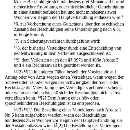
6
5.
der Beschuldigte sich mindestens drei Monate auf Grund
richterlicher Anordnung oder mit richterlicher Genehmigung
in einer Anstalt befunden hat und nicht mindestens zwei
Wochen vor Beginn der Hauptverhandlung entlassen wird;
7
8
6.
zur Vorbereitung eines Gutachtens über den psychischen
Zustand des Beschuldigten seine Unterbringung nach § 81
in Frage kommt;
9
7.
ein Sicherungsverfahren durchgeführt wird;
10
8.
der bisherige Verteidiger durch eine Entscheidung von
der Mitwirkung in dem Verfahren ausgeschlossen ist;
11
9.
dem Verletzten nach den §§ 397a und 406g Absatz 3
und 4 ein Rechtsanwalt beigeordnet worden ist.
12
(2)
13
[1] In anderen Fällen bestellt der Vorsitzende auf
Antrag oder von Amts wegen einen Verteidiger, wenn wegen der
Schwere der Tat oder wegen der Schwierigkeit der Sach- oder
Rechtslage die Mitwirkung eines Verteidigers geboten erscheint,
oder wenn ersichtlich ist, daß sich der Beschuldigte nicht selbst
verteidigen kann.
14
[2] Dem Antrag eines hör- oder
sprachbehinderten Beschuldigten ist zu entsprechen.
15
(3)
16
[1] Die Bestellung eines Verteidigers nach Absatz 1
Nr. 5 kann aufgehoben werden, wenn der Beschuldigte
mindestens zwei Wochen vor Beginn der Hauptverhandlung aus
der Anstalt entlassen wird.
17
[2] Die Bestellung des Verteidigers