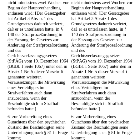
nicht mindestens zwei Wochen vor
nicht mindestens zwei Wochen vor
Beginn der Hauptverhandlung
Beginn der Hauptverhandlung
entlassen wird; [Der Gesetzgeber
entlassen wird; [Der Gesetzgeber
hat Artikel 3 Absatz 1 des
hat Artikel 3 Absatz 1 des
Grundgesetzes dadurch verletzt,
Grundgesetzes dadurch verletzt,
daß er es unterlassen hatte, in §
daß er es unterlassen hatte, in §
140 der Strafprozeßordnung in
140 der Strafprozeßordnung in
der Fassung des Gesetzes zur
der Fassung des Gesetzes zur
Änderung der Strafprozeßordnung
Änderung der Strafprozeßordnung
und des
und des
Gerichtsverfassungsgesetzes
Gerichtsverfassungsgesetzes
(StPÄG) vom 19. Dezember 1964
(StPÄG) vom 19. Dezember 1964
(BGBl. I Seite 1067) unter den in
(BGBl. I Seite 1067) unter den in
Absatz 1 Nr. 5 dieser Vorschrift
Absatz 1 Nr. 5 dieser Vorschrift
genannten weiteren
genannten weiteren
Voraussetzungen die Mitwirkung
Voraussetzungen die Mitwirkung
eines Verteidigers im
eines Verteidigers im
Strafverfahren auch dann
Strafverfahren auch dann
anzuordnen, wenn der
anzuordnen, wenn der
Beschuldigte sich in Strafhaft
Beschuldigte sich in Strafhaft
befunden hatte.]
befunden hatte.]
6. zur Vorbereitung eines
6. zur Vorbereitung eines
Gutachtens über den psychischen
Gutachtens über den psychischen
Zustand des Beschuldigten seine
Zustand des Beschuldigten seine
Unterbringung nach § 81 in Frage
Unterbringung nach § 81 in Frage
kommt;
kommt;