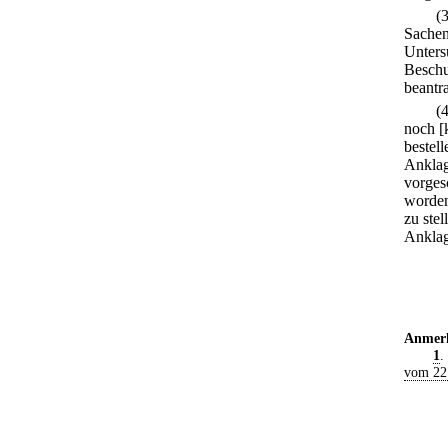
(
Sachen
Unters
Beschul
beantra
(
noch [
bestel
Anklag
vorges
worden 
zu ste
Anklag
Anmer
1
.
vom 22