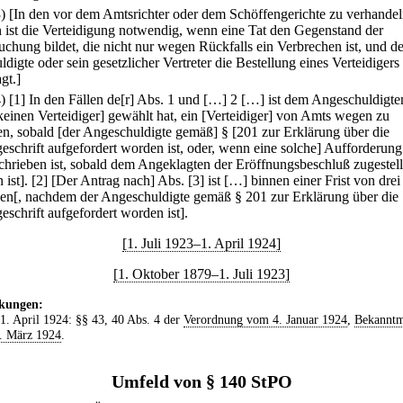
3) [In den vor dem Amtsrichter oder dem Schöffengerichte zu verhande
 ist die Verteidigung notwendig, wenn eine Tat den Gegenstand der
uchung bildet, die nicht nur wegen Rückfalls ein Verbrechen ist, und de
digte oder sein gesetzlicher Vertreter die Bestellung eines Verteidigers
gt.]
4)
[1] In den Fällen de[r] Abs. 1 und […] 2 […] ist dem Angeschuldigten
keinen Verteidiger] gewählt hat, ein [Verteidiger] von Amts wegen zu
len, sobald [der Angeschuldigte gemäß] § [201 zur Erklärung über die
eschrift aufgefordert worden ist, oder, wenn eine solche] Aufforderung
chrieben ist, sobald dem Angeklagten der Eröffnungsbeschluß zugestell
ist].
[2] [Der Antrag nach] Abs. [3] ist […] binnen einer Frist von dre
llen[, nachdem der Angeschuldigte gemäß § 201 zur Erklärung über die
eschrift aufgefordert worden ist].
[1. Juli 1923–1. April 1924]
[1. Oktober 1879–1. Juli 1923]
kungen:
 1. April 1924: §§ 43, 40 Abs. 4 der
Verordnung vom 4. Januar 1924
,
Bekannt
. März 1924
.
Umfeld von § 140 StPO