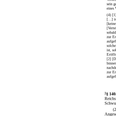
sein g
eines 
(4) [1
[…] is
[keine
[Verte
sobald
zur Er
aufgef
solche
ist, s
Eröffn
[2] [D
binnen
nachd
zur Er
aufgef
1
§ 140
Reichs
Schwur
(
Angesc