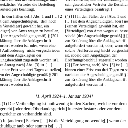
esetzlicher Vertreter die Bestellung
sein gesetzlicher Vertreter die Bestellu
Verteidigers beantragt.]
eines Verteidigers beantragt.]
] In den Fällen de[r] Abs. 1 und […] 2
(4) [1] In den Fällen de[r] Abs. 1 und
t dem Angeschuldigten, [der] noch
[…] ist dem Angeschuldigten, [der] n
n Verteidiger] gewählt hat, ein
[keinen Verteidiger] gewählt hat, ein
idiger] von Amts wegen zu bestellen,
[Verteidiger] von Amts wegen zu beste
 [der Angeschuldigte gemäß] § [201
sobald [der Angeschuldigte gemäß] § 
klärung über die Anklageschrift
zur Erklärung über die Anklageschrift
ordert worden ist, oder, wenn eine
aufgefordert worden ist, oder, wenn ei
] Aufforderung [nicht vorgeschrieben
solche] Aufforderung [nicht vorgeschr
obald dem Angeklagten der
ist, sobald dem Angeklagten der
ungsbeschluß zugestellt worden ist].
Eröffnungsbeschluß zugestellt worden i
er Antrag nach] Abs. [3] ist […]
[2] [Der Antrag nach] Abs. [3] ist […]
 einer Frist von drei Tagen zu stellen[,
binnen einer Frist von drei Tagen zu st
em der Angeschuldigte gemäß § 201
nachdem der Angeschuldigte gemäß §
klärung über die Anklageschrift
zur Erklärung über die Anklageschrift
ordert worden ist].
aufgefordert worden ist].
[1. April 1924–1. Januar 1934]
.
(1) Die Vertheidigung ist nothwendig in den Sachen, welche vor dem
gericht [oder dem Oberlandesgericht] in erster Instanz oder vor dem
gerichte zu verhandeln sind.
2) In [anderen] Sachen […] ist die Verteidigung notwendig[,] wenn der
huldigte taub oder stumm ist[. …]