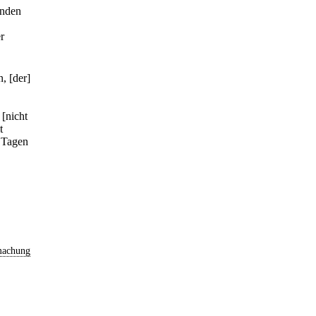
lnden
r
, [der]
 [nicht
t
i Tagen
machung