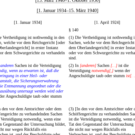
[15. März 1940–1. Oktober 1950]
[1. Januar 1934–15. März 1940]
[1. Januar 1934]
[1. April 1924]
§ 140
e Vertheidigung ist nothwendig in den
(1) Die Vertheidigung ist nothwendig 
, welche vor dem Reichsgericht [oder
Sachen, welche vor dem Reichsgericht
erlandesgericht] in erster Instanz
dem Oberlandesgericht] in erster Insta
vor dem Schwurgerichte zu verhandeln
oder vor dem Schwurgerichte zu verh
sind.
n
anderen
Sachen ist die Verteidigung
(2) In
[anderen]
Sachen
[…]
ist die
dig, wenn zu erwarten ist, daß die
Verteidigung
notwendig[,]
wenn der
ringung in einer Heil- oder
Angeschuldigte taub oder stumm
ist[.
anstalt, die Sicherungsverwahrung
die Entmannung angeordnet oder die
ausübung untersagt werden wird oder
der Angeschuldigte taub oder stumm
n den vor dem Amtsrichter oder dem
(3) [In den vor dem Amtsrichter oder
fengerichte zu verhandelnden Sachen
Schöffengerichte zu verhandelnden Sa
e Verteidigung notwendig, wenn eine
ist die Verteidigung notwendig, wenn 
n Gegenstand der Untersuchung bildet,
Tat den Gegenstand der Untersuchung b
cht nur wegen Rückfalls ein
die nicht nur wegen Rückfalls ein
chen ist, und der Beschuldigte oder
Verbrechen ist, und der Beschuldigte o