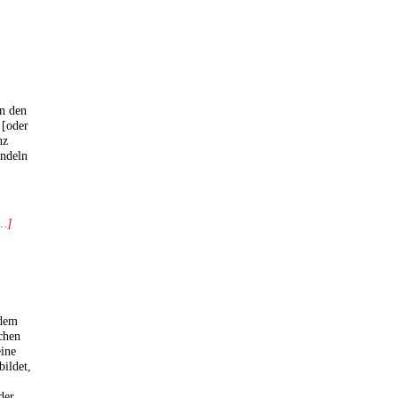
in den
 [oder
nz
andeln
 …]
 dem
chen
eine
ildet,
der