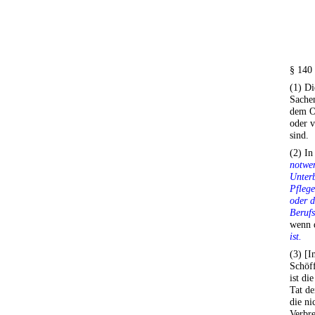
§ 140
(1) Di
Sachen
dem Ob
oder 
sind.
(2) I
notwen
Unterb
Pflege
oder 
Berufs
wenn 
ist.
(3) [I
Schöf
ist di
Tat de
die ni
Verbre