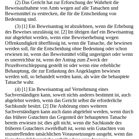
(2) Das Gericht hat zur Erforschung der Wahrheit die
Beweisaufnahme von Amts wegen auf alle Tatsachen und
Beweismittel zu erstrecken, die für die Entscheidung von
Bedeutung sind.
(3)
[1] Ein Beweisantrag ist abzulehnen, wenn die Erhebung
des Beweises unzulässig ist.
[2] Im übrigen darf ein Beweisantrag
nur abgelehnt werden, wenn eine Beweiserhebung wegen
Offenkundigkeit überflüssig ist, wenn die Tatsache, die bewiesen
werden soll, für die Entscheidung ohne Bedeutung oder schon
erwiesen ist, wenn das Beweismittel völlig ungeeignet oder wenn
es unerreichbar ist, wenn der Antrag zum Zweck der
Prozeßverschleppung gestellt ist oder wenn eine erhebliche
Behauptung, die zur Entlastung des Angeklagten bewiesen
werden soll, so behandelt werden kann, als wäre die behauptete
Tatsache wahr.
(4)
[1] Ein Beweisantrag auf Vernehmung eines
Sachverständigen kann, soweit nichts anderes bestimmt ist, auch
abgelehnt werden, wenn das Gericht selbst die erforderliche
Sachkunde besitzt.
[2] Die Anhörung eines weiteren
Sachverständigen kann auch dann abgelehnt werden, wenn durch
das frühere Gutachten das Gegenteil der behaupteten Tatsache
bereits erwiesen ist; dies gilt nicht, wenn die Sachkunde des
früheren Gutachters zweifelhaft ist, wenn sein Gutachten von
unzutreffenden tatsächlichen Voraussetzungen ausgeht, wenn das