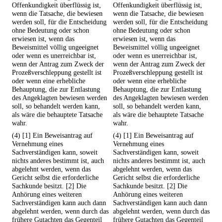
Offenkundigkeit überflüssig ist,
Offenkundigkeit überflüssig ist,
wenn die Tatsache, die bewiesen
wenn die Tatsache, die bewiesen
werden soll, für die Entscheidung
werden soll, für die Entscheidung
ohne Bedeutung oder schon
ohne Bedeutung oder schon
erwiesen ist, wenn das
erwiesen ist, wenn das
Beweismittel völlig ungeeignet
Beweismittel völlig ungeeignet
oder wenn es unerreichbar ist,
oder wenn es unerreichbar ist,
wenn der Antrag zum Zweck der
wenn der Antrag zum Zweck der
Prozeßverschleppung gestellt ist
Prozeßverschleppung gestellt ist
oder wenn eine erhebliche
oder wenn eine erhebliche
Behauptung, die zur Entlastung
Behauptung, die zur Entlastung
des Angeklagten bewiesen werden
des Angeklagten bewiesen werden
soll, so behandelt werden kann,
soll, so behandelt werden kann,
als wäre die behauptete Tatsache
als wäre die behauptete Tatsache
wahr.
wahr.
(4) [1] Ein Beweisantrag auf
(4) [1] Ein Beweisantrag auf
Vernehmung eines
Vernehmung eines
Sachverständigen kann, soweit
Sachverständigen kann, soweit
nichts anderes bestimmt ist, auch
nichts anderes bestimmt ist, auch
abgelehnt werden, wenn das
abgelehnt werden, wenn das
Gericht selbst die erforderliche
Gericht selbst die erforderliche
Sachkunde besitzt. [2] Die
Sachkunde besitzt. [2] Die
Anhörung eines weiteren
Anhörung eines weiteren
Sachverständigen kann auch dann
Sachverständigen kann auch dann
abgelehnt werden, wenn durch das
abgelehnt werden, wenn durch das
frühere Gutachten das Gegenteil
frühere Gutachten das Gegenteil