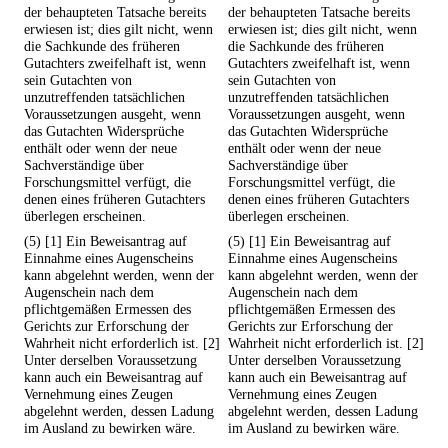
der behaupteten Tatsache bereits
der behaupteten Tatsache bereits
erwiesen ist; dies gilt nicht, wenn
erwiesen ist; dies gilt nicht, wenn
die Sachkunde des früheren
die Sachkunde des früheren
Gutachters zweifelhaft ist, wenn
Gutachters zweifelhaft ist, wenn
sein Gutachten von
sein Gutachten von
unzutreffenden tatsächlichen
unzutreffenden tatsächlichen
Voraussetzungen ausgeht, wenn
Voraussetzungen ausgeht, wenn
das Gutachten Widersprüche
das Gutachten Widersprüche
enthält oder wenn der neue
enthält oder wenn der neue
Sachverständige über
Sachverständige über
Forschungsmittel verfügt, die
Forschungsmittel verfügt, die
denen eines früheren Gutachters
denen eines früheren Gutachters
überlegen erscheinen.
überlegen erscheinen.
(5) [1] Ein Beweisantrag auf
(5) [1] Ein Beweisantrag auf
Einnahme eines Augenscheins
Einnahme eines Augenscheins
kann abgelehnt werden, wenn der
kann abgelehnt werden, wenn der
Augenschein nach dem
Augenschein nach dem
pflichtgemäßen Ermessen des
pflichtgemäßen Ermessen des
Gerichts zur Erforschung der
Gerichts zur Erforschung der
Wahrheit nicht erforderlich ist. [2]
Wahrheit nicht erforderlich ist. [2]
Unter derselben Voraussetzung
Unter derselben Voraussetzung
kann auch ein Beweisantrag auf
kann auch ein Beweisantrag auf
Vernehmung eines Zeugen
Vernehmung eines Zeugen
abgelehnt werden, dessen Ladung
abgelehnt werden, dessen Ladung
im Ausland zu bewirken wäre.
im Ausland zu bewirken wäre.