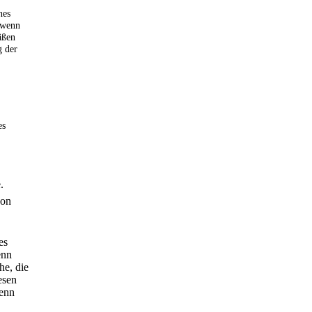
nes
 wenn
äßen
g der
es
.
von
es
enn
he, die
esen
wenn