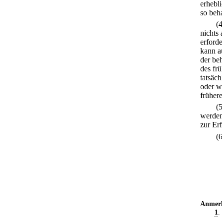
erhebl
so beh
(
nichts
erford
kann a
der beh
des fr
tatsäc
oder w
früher
(
werden
zur Erf
(
Anmer
1
.