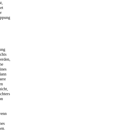
t,
et
er
eppung
ung
chts
werden,
he
ines
dann
here
en
nicht,
chters
on
wenn
nes
nen.