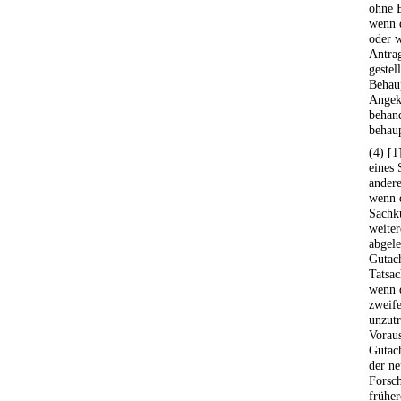
ohne B
wenn d
oder w
Antra
gestel
Behaup
Angekl
behand
behaup
(4) [
eines 
andere
wenn d
Sachku
weite
abgele
Gutach
Tatsac
wenn 
zweife
unzutr
Vorau
Gutac
der ne
Forsch
früher