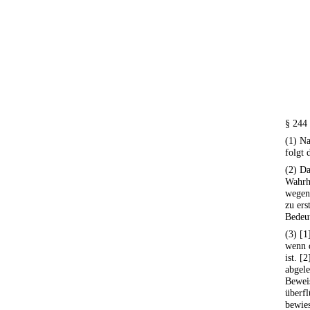
§ 244
(1) N
folgt
(2) Da
Wahrh
wegen 
zu ers
Bedeu
(3) [1
wenn 
ist. [
abgel
Bewei
überfl
bewies