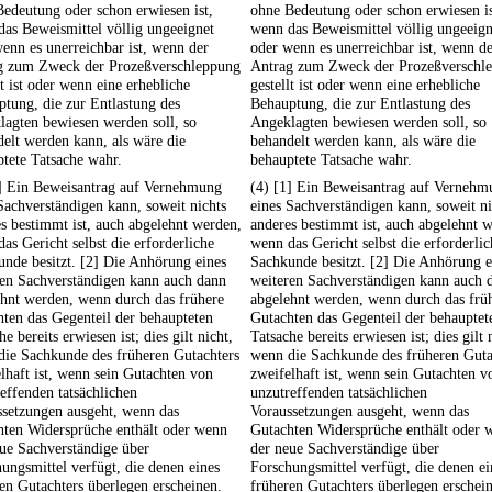
edeutung oder schon erwiesen ist,
ohne Bedeutung oder schon erwiesen is
as Beweismittel völlig ungeeignet
wenn das Beweismittel völlig ungeeign
enn es unerreichbar ist, wenn der
oder wenn es unerreichbar ist, wenn d
g zum Zweck der Prozeßverschleppung
Antrag zum Zweck der Prozeßverschl
lt ist oder wenn eine erhebliche
gestellt ist oder wenn eine erhebliche
tung, die zur Entlastung des
Behauptung, die zur Entlastung des
agten bewiesen werden soll, so
Angeklagten bewiesen werden soll, so
elt werden kann, als wäre die
behandelt werden kann, als wäre die
tete Tatsache wahr.
behauptete Tatsache wahr.
1] Ein Beweisantrag auf Vernehmung
(4) [1] Ein Beweisantrag auf Vernehm
Sachverständigen kann, soweit nichts
eines Sachverständigen kann, soweit ni
s bestimmt ist, auch abgelehnt werden,
anderes bestimmt ist, auch abgelehnt 
as Gericht selbst die erforderliche
wenn das Gericht selbst die erforderlic
nde besitzt. [2] Die Anhörung eines
Sachkunde besitzt. [2] Die Anhörung e
ren Sachverständigen kann auch dann
weiteren Sachverständigen kann auch 
hnt werden, wenn durch das frühere
abgelehnt werden, wenn durch das frü
ten das Gegenteil der behaupteten
Gutachten das Gegenteil der behauptet
he bereits erwiesen ist; dies gilt nicht,
Tatsache bereits erwiesen ist; dies gilt 
die Sachkunde des früheren Gutachters
wenn die Sachkunde des früheren Guta
lhaft ist, wenn sein Gutachten von
zweifelhaft ist, wenn sein Gutachten v
effenden tatsächlichen
unzutreffenden tatsächlichen
ssetzungen ausgeht, wenn das
Voraussetzungen ausgeht, wenn das
hten Widersprüche enthält oder wenn
Gutachten Widersprüche enthält oder 
ue Sachverständige über
der neue Sachverständige über
ungsmittel verfügt, die denen eines
Forschungsmittel verfügt, die denen ei
en Gutachters überlegen erscheinen.
früheren Gutachters überlegen erschei