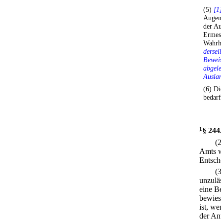
(5)
[1
Augen
der A
Ermess
Wahrhe
dersel
Bewei
abgel
Auslan
(6) Di
bedarf
1
§ 244
(
Amts w
Entsch
(
unzuläs
eine B
bewies
ist, w
der An