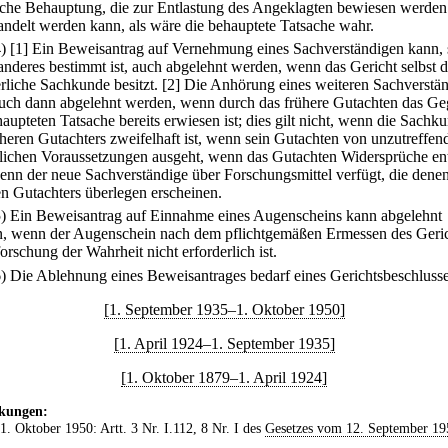
iche Behauptung, die zur Entlastung des Angeklagten bewiesen werden 
andelt werden kann, als wäre die behauptete Tatsache wahr.
4)
[1] Ein Beweisantrag auf Vernehmung eines Sachverständigen kann, 
 anderes bestimmt ist, auch abgelehnt werden, wenn das Gericht selbst d
erliche Sachkunde besitzt.
[2] Die Anhörung eines weiteren Sachverstä
uch dann abgelehnt werden, wenn durch das frühere Gutachten das Geg
aupteten Tatsache bereits erwiesen ist; dies gilt nicht, wenn die Sachk
üheren Gutachters zweifelhaft ist, wenn sein Gutachten von unzutreffen
hlichen Voraussetzungen ausgeht, wenn das Gutachten Widersprüche ent
enn der neue Sachverständige über Forschungsmittel verfügt, die denen
en Gutachters überlegen erscheinen.
5) Ein Beweisantrag auf Einnahme eines Augenscheins kann abgelehnt
, wenn der Augenschein nach dem pflichtgemäßen Ermessen des Geri
orschung der Wahrheit nicht erforderlich ist.
6) Die Ablehnung eines Beweisantrages bedarf eines Gerichtsbeschlusse
[1. September 1935–1. Oktober 1950]
[1. April 1924–1. September 1935]
[1. Oktober 1879–1. April 1924]
kungen:
 1. Oktober 1950: Artt. 3 Nr. I.112, 8 Nr. I des
Gesetzes vom 12. September 19