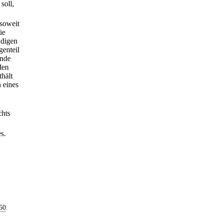
soll,
soweit
ie
ndigen
enteil
unde
den
hält
 eines
chts
s.
50
.