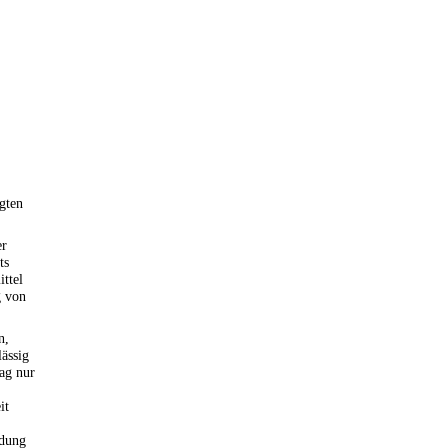
gten
er
ts
ttel
g von
n,
ässig
rag nur
it
idung