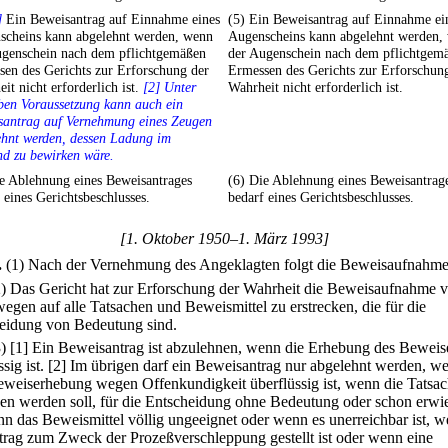
]
Ein Beweisantrag auf Einnahme eines
(5) Ein Beweisantrag auf Einnahme ei
scheins kann abgelehnt werden, wenn
Augenscheins kann abgelehnt werden,
ugenschein nach dem pflichtgemäßen
der Augenschein nach dem pflichtgem
en des Gerichts zur Erforschung der
Ermessen des Gerichts zur Erforschun
it nicht erforderlich ist.
[2] Unter
Wahrheit nicht erforderlich ist.
ben Voraussetzung kann auch ein
santrag auf Vernehmung eines Zeugen
ehnt werden, dessen Ladung im
d zu bewirken wäre.
e Ablehnung eines Beweisantrages
(6) Die Ablehnung eines Beweisantrag
 eines Gerichtsbeschlusses.
bedarf eines Gerichtsbeschlusses.
[1. Oktober 1950–1. März 1993]
.
(1) Nach der Vernehmung des Angeklagten folgt die Beweisaufnahme
2) Das Gericht hat zur Erforschung der Wahrheit die Beweisaufnahme 
egen auf alle Tatsachen und Beweismittel zu erstrecken, die für die
eidung von Bedeutung sind.
3)
[1] Ein Beweisantrag ist abzulehnen, wenn die Erhebung des Beweis
sig ist.
[2] Im übrigen darf ein Beweisantrag nur abgelehnt werden, w
eweiserhebung wegen Offenkundigkeit überflüssig ist, wenn die Tatsac
en werden soll, für die Entscheidung ohne Bedeutung oder schon erwi
enn das Beweismittel völlig ungeeignet oder wenn es unerreichbar ist, 
trag zum Zweck der Prozeßverschleppung gestellt ist oder wenn eine