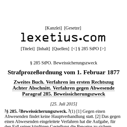
[
Kanzlei
] [
Gesetze
]
[
Titelei
] [
Inhalt
] [
Quellen
]
[
<
]
§ 285 StPO
[
>
]
§ 285 StPO. Beweissicherungszweck
Strafprozeßordnung vom 1. Februar 1877
Zweites Buch. Verfahren im ersten Rechtszug
Achter Abschnitt. Verfahren gegen Abwesende
Paragraf 285. Beweissicherungszweck
[25. Juli 2015]
1
§ 285
.
2
Beweissicherungszweck.
3
(1)
[1] Gegen einen
Abwesenden findet keine Hauptverhandlung statt.
[2] Das gegen
einen Abwesenden eingeleitete Verfahren hat die Aufgabe, für
den Fall seiner künftigen Gestellung die Beweise zu sichern.