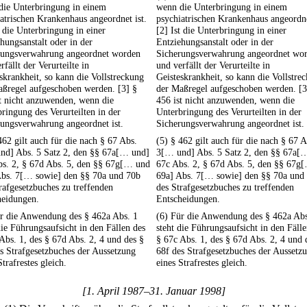
die Unterbringung in einem
wenn die Unterbringung in einem
atrischen Krankenhaus angeordnet ist.
psychiatrischen Krankenhaus angeordne
t die Unterbringung in einer
[2] Ist die Unterbringung in einer
hungsanstalt oder in der
Entziehungsanstalt oder in der
rungsverwahrung angeordnet worden
Sicherungsverwahrung angeordnet wo
rfällt der Verurteilte in
und verfällt der Verurteilte in
skrankheit, so kann die Vollstreckung
Geisteskrankheit, so kann die Vollstre
aßregel aufgeschoben werden. [3] §
der Maßregel aufgeschoben werden. [3
t nicht anzuwenden, wenn die
456 ist nicht anzuwenden, wenn die
ringung des Verurteilten in der
Unterbringung des Verurteilten in der
ungsverwahrung angeordnet ist.
Sicherungsverwahrung angeordnet ist.
462 gilt auch für die nach § 67 Abs.
(5) § 462 gilt auch für die nach § 67 A
nd] Abs. 5 Satz 2, den §§ 67a[… und]
3[… und] Abs. 5 Satz 2, den §§ 67a[
bs. 2, § 67d Abs. 5, den §§ 67g[… und
67c Abs. 2, § 67d Abs. 5, den §§ 67g
Abs. 7[… sowie] den §§ 70a und 70b
69a] Abs. 7[… sowie] den §§ 70a und
rafgesetzbuches zu treffenden
des Strafgesetzbuches zu treffenden
heidungen.
Entscheidungen.
ür die Anwendung des § 462a Abs. 1
(6) Für die Anwendung des § 462a Abs
die Führungsaufsicht in den Fällen des
steht die Führungsaufsicht in den Fälle
Abs. 1, des § 67d Abs. 2, 4 und des §
§ 67c Abs. 1, des § 67d Abs. 2, 4 und 
s Strafgesetzbuches der Aussetzung
68f des Strafgesetzbuches der Aussetz
Strafrestes gleich.
eines Strafrestes gleich.
[1. April 1987–31. Januar 1998]