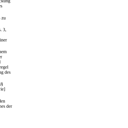
eckung
es
s zu
. 3,
iner
inem
er
d
regel
ng des
§§
ie]
den
hes der