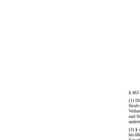
§ 463
(1) Di
Strafv
Volls
und Si
andere
(2) § 
bis 68