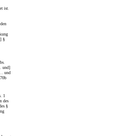
t ist.
rden
ckung
] §
bs.
… und]
[… und
 70b
. 1
n des
des §
ung