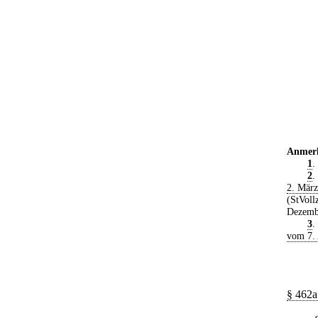
Anmer
1
.
2
.
2. Mär
(StVoll
Dezemb
3
.
vom 7. 
§ 462a