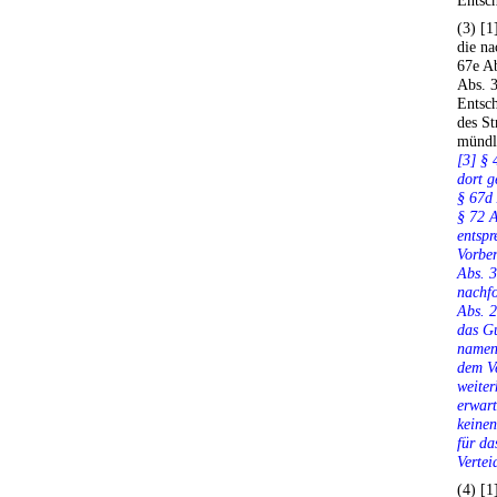
Entsc
(3) [1
die na
67e Ab
Abs. 3
Entsch
des St
mündli
[3] § 
dort g
§ 67d 
§ 72 A
entsp
Vorber
Abs. 3
nachf
Abs. 2
das Gu
nament
dem Ve
weiter
erwart
keinen
für da
Vertei
(4) [1