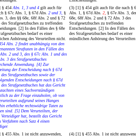
heidungen.
Entscheidungen.
] § 454
Abs. 1, 3 und 4
gilt auch für
(3) [1] § 454 gilt auch für die nach § 
ch § 67c Abs. 1, § 67d Abs.
2 und 3,
§
Abs. 1, § 67d Abs.
2,
§ 67e Abs. 3, de
s. 3, den §§ 68e, 68f Abs. 2 und § 72
68e, 68f Abs. 2 und § 72 Abs. 3 des
 des Strafgesetzbuches zu treffenden
Strafgesetzbuches zu treffenden
eidungen. [2] In den Fällen des § 68e
Entscheidungen. [2] In den Fällen des
rafgesetzbuches bedarf es einer
des Strafgesetzbuches bedarf es einer
chen Anhörung des Verurteilten nicht.
mündlichen Anhörung des Verurteilten 
454 Abs. 2 findet unabhängig von den
enannten Straftaten in den Fällen des
Abs. 2 und 3, des § 67c Abs. 1 und des
bs. 3 des Strafgesetzbuches
rechende Anwendung. [4] Zur
eitung der Entscheidung nach § 67d
 des Strafgesetzbuches sowie der
olgenden Entscheidungen nach § 67d
 des Strafgesetzbuches hat das Gericht
tachten eines Sachverständigen
lich zu der Frage einzuholen, ob von
rurteilten aufgrund seines Hanges
hin erhebliche rechtswidrige Taten zu
en sind. [5] Dem Verurteilten, der
 Verteidiger hat, bestellt das Gericht
s Verfahren nach Satz 4 einen
diger.
] § 455 Abs. 1 ist nicht anzuwenden,
(4) [1] § 455 Abs. 1 ist nicht anzuwen