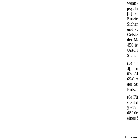
wenn 
psychi
[2] Is
Entzie
Siche
und ve
Geiste
der M
456 is
Unterb
Sicher
(5) § 
3[… u
67c A
69a] 
des St
Entsc
(6) F
steht 
§ 67c 
68f de
eines 
1