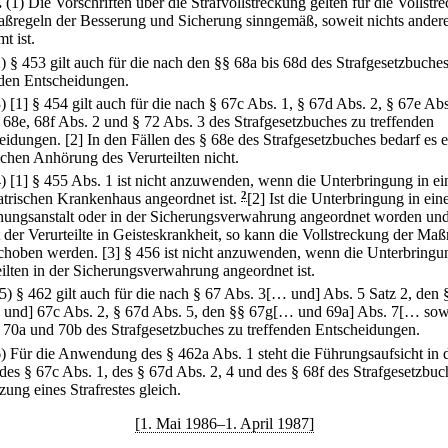
.
(1) Die Vorschriften über die Strafvollstreckung gelten für die Vollstr
ßregeln der Besserung und Sicherung sinngemäß, soweit nichts ander
t ist.
2) § 453 gilt auch für die nach den §§ 68a bis 68d des Strafgesetzbuche
nden Entscheidungen.
3)
[1] § 454 gilt auch für die nach § 67c Abs. 1, § 67d Abs. 2, § 67e Abs
 68e, 68f Abs. 2 und § 72 Abs. 3 des Strafgesetzbuches zu treffenden
eidungen.
[2] In den Fällen des § 68e des Strafgesetzbuches bedarf es e
chen Anhörung des Verurteilten nicht.
4)
[1] § 455 Abs. 1 ist nicht anzuwenden, wenn die Unterbringung in e
atrischen Krankenhaus angeordnet ist.
2
[2] Ist die Unterbringung in ein
hungsanstalt oder in der Sicherungsverwahrung angeordnet worden un
t der Verurteilte in Geisteskrankheit, so kann die Vollstreckung der Maß
choben werden.
[3] § 456 ist nicht anzuwenden, wenn die Unterbringu
eilten in der Sicherungsverwahrung angeordnet ist.
(5) § 462 gilt auch für die nach § 67 Abs. 3[… und] Abs. 5 Satz 2, den 
und] 67c Abs. 2, § 67d Abs. 5, den §§ 67g[… und 69a] Abs. 7[… sow
 70a und 70b des Strafgesetzbuches zu treffenden Entscheidungen.
6) Für die Anwendung des § 462a Abs. 1 steht die Führungsaufsicht in 
 des § 67c Abs. 1, des § 67d Abs. 2, 4 und des § 68f des Strafgesetzbuc
ung eines Strafrestes gleich.
[1. Mai 1986–1. April 1987]