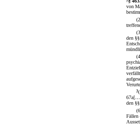
§ 463
von Ma
bestimm
(
treffe
(
den §§
Entsch
mündli
(
psychi
Entzie
verfäll
aufges
Verurt
3
67a[… 
den §§
(
Fällen
Aussetz