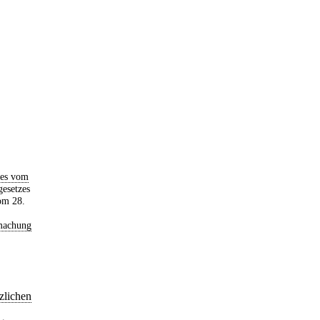
zes vom
gesetzes
om 28.
machung
zlichen