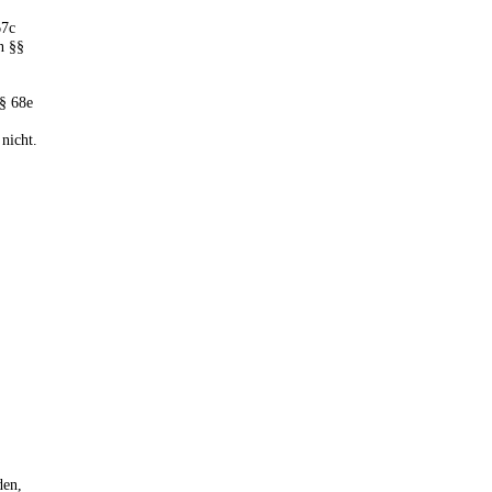
67c
n §§
 § 68e
nicht.
den,