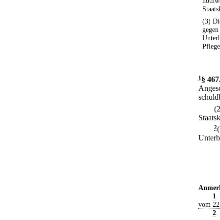
nothw
Staats
(3) D
gegen
Unterb
Pflege
1
§ 467
Angesc
schuld
(
Staats
2
Unterb
Anmer
1
.
vom 22
2
.