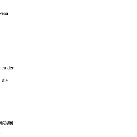
 wenn
nen der
 die
machung
3
.