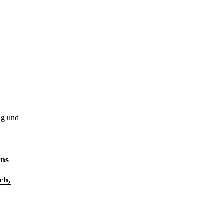
ng und
ens
ch,