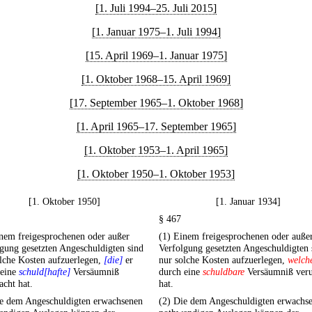
[1. Juli 1994–25. Juli 2015]
[1. Januar 1975–1. Juli 1994]
[15. April 1969–1. Januar 1975]
[1. Oktober 1968–15. April 1969]
[17. September 1965–1. Oktober 1968]
[1. April 1965–17. September 1965]
[1. Oktober 1953–1. April 1965]
[1. Oktober 1950–1. Oktober 1953]
[1. Oktober 1950]
[1. Januar 1934]
§ 467
nem freigesprochenen oder außer
(1) Einem freigesprochenen oder auße
gung gesetzten Angeschuldigten sind
Verfolgung gesetzten Angeschuldigten 
lche Kosten aufzuerlegen,
[die]
er
nur solche Kosten aufzuerlegen,
welch
 eine
schuld[hafte]
Versäumniß
durch eine
schuldbare
Versäumniß veru
acht hat.
hat.
ie dem Angeschuldigten erwachsenen
(2) Die dem Angeschuldigten erwachs