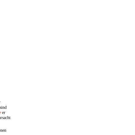
r
sind
e
er
rsacht
enen