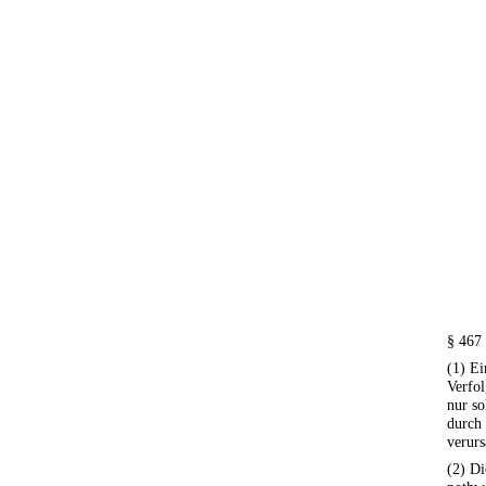
§ 467
(1) Ei
Verfol
nur so
durch
verurs
(2) D