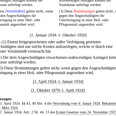
endigen Auslagen können der
nothwendigen Auslagen können der
kasse auferlegt werden.
Staatskasse auferlegt werden.
iese
[Vorschriften]
gelten nicht, wenn
(3) Diese
Bestimmungen
gelten nicht,
 den Angeschuldigten die
gegen den Angeschuldigten die
ringung in einer Heil- oder
Unterbringung in einer Heil- oder
anstalt angeordnet wird.
Pflegeanstalt angeordnet wird.
[1. Januar 1934–1. Oktober 1950]
.
(1) Einem freigesprochenen oder außer Verfolgung gesetzten
huldigten sind nur solche Kosten aufzuerlegen, welche er durch eine
bare Versäumniß verursacht hat.
2) Die dem Angeschuldigten erwachsenen nothwendigen Auslagen kön
kasse auferlegt werden.
(3) Diese Bestimmungen gelten nicht, wenn gegen den Angeschuldigten
ringung in einer Heil- oder Pflegeanstalt angeordnet wird.
[1. April 1924–1. Januar 1934]
[1. Oktober 1879–1. April 1924]
kungen:
 1. April 1924: §§ 43, 40 Abs. 4 der
Verordnung vom 4. Januar 1924
,
Bekannt
. März 1924
.
 1. Januar 1934: Artt. 2 Nr. 44, 13 des
Ersten Gesetzes vom 24. November 193