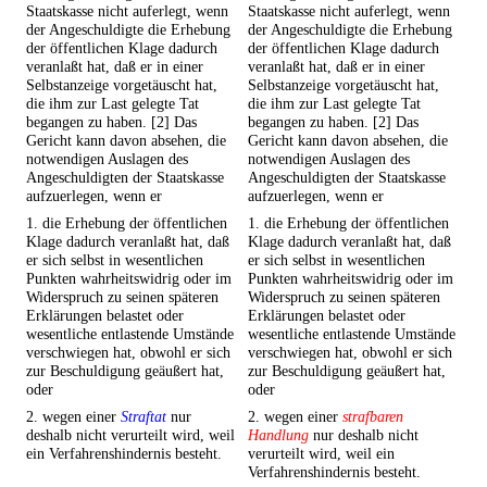
Staatskasse nicht auferlegt, wenn
Staatskasse nicht auferlegt, wenn
der Angeschuldigte die Erhebung
der Angeschuldigte die Erhebung
der öffentlichen Klage dadurch
der öffentlichen Klage dadurch
veranlaßt hat, daß er in einer
veranlaßt hat, daß er in einer
Selbstanzeige vorgetäuscht hat,
Selbstanzeige vorgetäuscht hat,
die ihm zur Last gelegte Tat
die ihm zur Last gelegte Tat
begangen zu haben. [2] Das
begangen zu haben. [2] Das
Gericht kann davon absehen, die
Gericht kann davon absehen, die
notwendigen Auslagen des
notwendigen Auslagen des
Angeschuldigten der Staatskasse
Angeschuldigten der Staatskasse
aufzuerlegen, wenn er
aufzuerlegen, wenn er
1. die Erhebung der öffentlichen
1. die Erhebung der öffentlichen
Klage dadurch veranlaßt hat, daß
Klage dadurch veranlaßt hat, daß
er sich selbst in wesentlichen
er sich selbst in wesentlichen
Punkten wahrheitswidrig oder im
Punkten wahrheitswidrig oder im
Widerspruch zu seinen späteren
Widerspruch zu seinen späteren
Erklärungen belastet oder
Erklärungen belastet oder
wesentliche entlastende Umstände
wesentliche entlastende Umstände
verschwiegen hat, obwohl er sich
verschwiegen hat, obwohl er sich
zur Beschuldigung geäußert hat,
zur Beschuldigung geäußert hat,
oder
oder
2. wegen einer
Straftat
nur
2. wegen einer
strafbaren
deshalb nicht verurteilt wird, weil
Handlung
nur deshalb nicht
ein Verfahrenshindernis besteht.
verurteilt wird, weil ein
Verfahrenshindernis besteht.