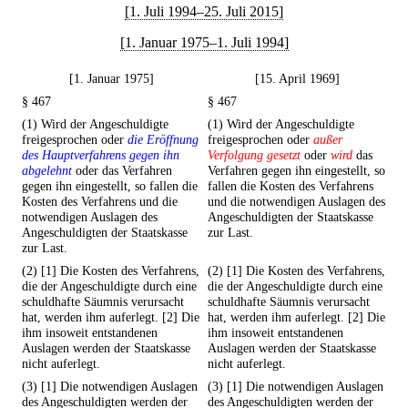
[1. Juli 1994–25. Juli 2015]
[1. Januar 1975–1. Juli 1994]
[1. Januar 1975]
[15. April 1969]
§ 467
§ 467
(1) Wird der Angeschuldigte
(1) Wird der Angeschuldigte
freigesprochen oder
die Eröffnung
freigesprochen oder
außer
des Hauptverfahrens gegen ihn
Verfolgung gesetzt
oder
wird
das
abgelehnt
oder das Verfahren
Verfahren gegen ihn eingestellt, so
gegen ihn eingestellt, so fallen die
fallen die Kosten des Verfahrens
Kosten des Verfahrens und die
und die notwendigen Auslagen des
notwendigen Auslagen des
Angeschuldigten der Staatskasse
Angeschuldigten der Staatskasse
zur Last.
zur Last.
(2) [1] Die Kosten des Verfahrens,
(2) [1] Die Kosten des Verfahrens,
die der Angeschuldigte durch eine
die der Angeschuldigte durch eine
schuldhafte Säumnis verursacht
schuldhafte Säumnis verursacht
hat, werden ihm auferlegt. [2] Die
hat, werden ihm auferlegt. [2] Die
ihm insoweit entstandenen
ihm insoweit entstandenen
Auslagen werden der Staatskasse
Auslagen werden der Staatskasse
nicht auferlegt.
nicht auferlegt.
(3) [1] Die notwendigen Auslagen
(3) [1] Die notwendigen Auslagen
des Angeschuldigten werden der
des Angeschuldigten werden der