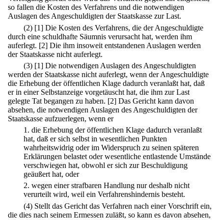
so fallen die Kosten des Verfahrens und die notwendigen
Auslagen des Angeschuldigten der Staatskasse zur Last.
(2)
[1] Die Kosten des Verfahrens, die der Angeschuldigte
durch eine schuldhafte Säumnis verursacht hat, werden ihm
auferlegt.
[2] Die ihm insoweit entstandenen Auslagen werden
der Staatskasse nicht auferlegt.
(3)
[1] Die notwendigen Auslagen des Angeschuldigten
werden der Staatskasse nicht auferlegt, wenn der Angeschuldigte
die Erhebung der öffentlichen Klage dadurch veranlaßt hat, daß
er in einer Selbstanzeige vorgetäuscht hat, die ihm zur Last
gelegte Tat begangen zu haben.
[2] Das Gericht kann davon
absehen, die notwendigen Auslagen des Angeschuldigten der
Staatskasse aufzuerlegen, wenn er
1.
die Erhebung der öffentlichen Klage dadurch veranlaßt
hat, daß er sich selbst in wesentlichen Punkten
wahrheitswidrig oder im Widerspruch zu seinen späteren
Erklärungen belastet oder wesentliche entlastende Umstände
verschwiegen hat, obwohl er sich zur Beschuldigung
geäußert hat, oder
2.
wegen einer strafbaren Handlung nur deshalb nicht
verurteilt wird, weil ein Verfahrenshindernis besteht.
(4) Stellt das Gericht das Verfahren nach einer Vorschrift ein,
die dies nach seinem Ermessen zuläßt, so kann es davon absehen,