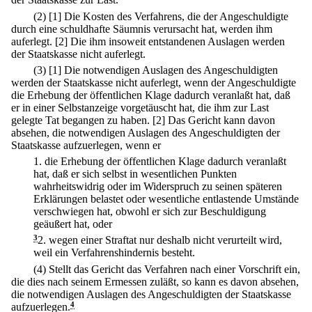
(2)
[1] Die Kosten des Verfahrens, die der Angeschuldigte
durch eine schuldhafte Säumnis verursacht hat, werden ihm
auferlegt.
[2] Die ihm insoweit entstandenen Auslagen werden
der Staatskasse nicht auferlegt.
(3)
[1] Die notwendigen Auslagen des Angeschuldigten
werden der Staatskasse nicht auferlegt, wenn der Angeschuldigte
die Erhebung der öffentlichen Klage dadurch veranlaßt hat, daß
er in einer Selbstanzeige vorgetäuscht hat, die ihm zur Last
gelegte Tat begangen zu haben.
[2] Das Gericht kann davon
absehen, die notwendigen Auslagen des Angeschuldigten der
Staatskasse aufzuerlegen, wenn er
1.
die Erhebung der öffentlichen Klage dadurch veranlaßt
hat, daß er sich selbst in wesentlichen Punkten
wahrheitswidrig oder im Widerspruch zu seinen späteren
Erklärungen belastet oder wesentliche entlastende Umstände
verschwiegen hat, obwohl er sich zur Beschuldigung
geäußert hat, oder
3
2.
wegen einer Straftat nur deshalb nicht verurteilt wird,
weil ein Verfahrenshindernis besteht.
(4) Stellt das Gericht das Verfahren nach einer Vorschrift ein,
die dies nach seinem Ermessen zuläßt, so kann es davon absehen,
die notwendigen Auslagen des Angeschuldigten der Staatskasse
aufzuerlegen.
4