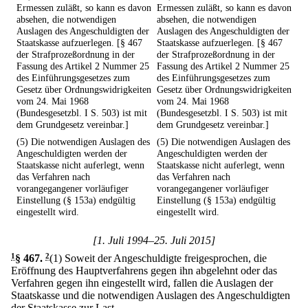
Ermessen zuläßt, so kann es davon
Ermessen zuläßt, so kann es davon
absehen, die notwendigen
absehen, die notwendigen
Auslagen des Angeschuldigten der
Auslagen des Angeschuldigten der
Staatskasse aufzuerlegen. [§ 467
Staatskasse aufzuerlegen. [§ 467
der Strafprozeßordnung in der
der Strafprozeßordnung in der
Fassung des Artikel 2 Nummer 25
Fassung des Artikel 2 Nummer 25
des Einführungsgesetzes zum
des Einführungsgesetzes zum
Gesetz über Ordnungswidrigkeiten
Gesetz über Ordnungswidrigkeiten
vom 24. Mai 1968
vom 24. Mai 1968
(Bundesgesetzbl. I S. 503) ist mit
(Bundesgesetzbl. I S. 503) ist mit
dem Grundgesetz vereinbar.]
dem Grundgesetz vereinbar.]
(5) Die notwendigen Auslagen des
(5) Die notwendigen Auslagen des
Angeschuldigten werden der
Angeschuldigten werden der
Staatskasse nicht auferlegt, wenn
Staatskasse nicht auferlegt, wenn
das Verfahren nach
das Verfahren nach
vorangegangener vorläufiger
vorangegangener vorläufiger
Einstellung (§ 153a) endgültig
Einstellung (§ 153a) endgültig
eingestellt wird.
eingestellt wird.
[1. Juli 1994–25. Juli 2015]
1
§ 467
.
2
(1) Soweit der Angeschuldigte freigesprochen, die
Eröffnung des Hauptverfahrens gegen ihn abgelehnt oder das
Verfahren gegen ihn eingestellt wird, fallen die Auslagen der
Staatskasse und die notwendigen Auslagen des Angeschuldigten
der Staatskasse zur Last.