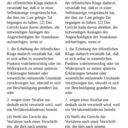
der öffentlichen Klage dadurch
der öffentlichen Klage dadurch
veranlaßt hat, daß er in einer
veranlaßt hat, daß er in einer
Selbstanzeige vorgetäuscht hat,
Selbstanzeige vorgetäuscht hat,
die ihm zur Last gelegte Tat
die ihm zur Last gelegte Tat
begangen zu haben. [2] Das
begangen zu haben. [2] Das
Gericht kann davon absehen, die
Gericht kann davon absehen, die
notwendigen Auslagen des
notwendigen Auslagen des
Angeschuldigten der Staatskasse
Angeschuldigten der Staatskasse
aufzuerlegen, wenn er
aufzuerlegen, wenn er
1. die Erhebung der öffentlichen
1. die Erhebung der öffentlichen
Klage dadurch veranlaßt hat, daß
Klage dadurch veranlaßt hat, daß
er sich selbst in wesentlichen
er sich selbst in wesentlichen
Punkten wahrheitswidrig oder im
Punkten wahrheitswidrig oder im
Widerspruch zu seinen späteren
Widerspruch zu seinen späteren
Erklärungen belastet oder
Erklärungen belastet oder
wesentliche entlastende Umstände
wesentliche entlastende Umstände
verschwiegen hat, obwohl er sich
verschwiegen hat, obwohl er sich
zur Beschuldigung geäußert hat,
zur Beschuldigung geäußert hat,
oder
oder
2. wegen einer Straftat nur
2. wegen einer Straftat nur
deshalb nicht verurteilt wird, weil
deshalb nicht verurteilt wird, weil
ein Verfahrenshindernis besteht.
ein Verfahrenshindernis besteht.
(4) Stellt das Gericht das
(4) Stellt das Gericht das
Verfahren nach einer Vorschrift
Verfahren nach einer Vorschrift
ein, die dies nach seinem
ein, die dies nach seinem