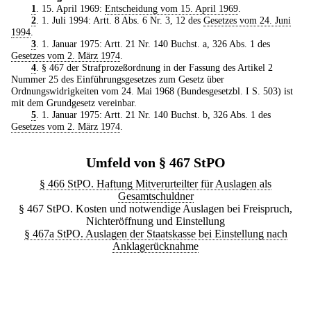
1
. 15. April 1969:
Entscheidung vom 15. April 1969
.
2
. 1. Juli 1994: Artt. 8 Abs. 6 Nr. 3, 12 des
Gesetzes vom 24. Juni
1994
.
3
. 1. Januar 1975: Artt. 21 Nr. 140 Buchst. a, 326 Abs. 1 des
Gesetzes vom 2. März 1974
.
4
. § 467 der Strafprozeßordnung in der Fassung des Artikel 2
Nummer 25 des Einführungsgesetzes zum Gesetz über
Ordnungswidrigkeiten vom 24. Mai 1968 (Bundesgesetzbl. I S. 503) ist
mit dem Grundgesetz vereinbar.
5
. 1. Januar 1975: Artt. 21 Nr. 140 Buchst. b, 326 Abs. 1 des
Gesetzes vom 2. März 1974
.
Umfeld von § 467 StPO
§ 466 StPO. Haftung Mitverurteilter für Auslagen als
Gesamtschuldner
§ 467 StPO. Kosten und notwendige Auslagen bei Freispruch,
Nichteröffnung und Einstellung
§ 467a StPO. Auslagen der Staatskasse bei Einstellung nach
Anklagerücknahme