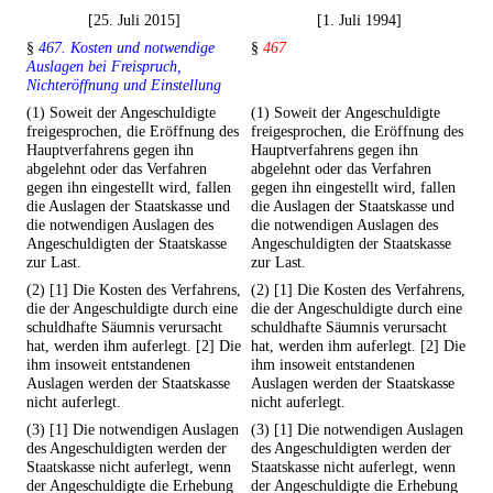
[25. Juli 2015]
[1. Juli 1994]
§
467. Kosten und notwendige
§
467
Auslagen bei Freispruch,
Nichteröffnung und Einstellung
(1) Soweit der Angeschuldigte
(1) Soweit der Angeschuldigte
freigesprochen, die Eröffnung des
freigesprochen, die Eröffnung des
Hauptverfahrens gegen ihn
Hauptverfahrens gegen ihn
abgelehnt oder das Verfahren
abgelehnt oder das Verfahren
gegen ihn eingestellt wird, fallen
gegen ihn eingestellt wird, fallen
die Auslagen der Staatskasse und
die Auslagen der Staatskasse und
die notwendigen Auslagen des
die notwendigen Auslagen des
Angeschuldigten der Staatskasse
Angeschuldigten der Staatskasse
zur Last.
zur Last.
(2) [1] Die Kosten des Verfahrens,
(2) [1] Die Kosten des Verfahrens,
die der Angeschuldigte durch eine
die der Angeschuldigte durch eine
schuldhafte Säumnis verursacht
schuldhafte Säumnis verursacht
hat, werden ihm auferlegt. [2] Die
hat, werden ihm auferlegt. [2] Die
ihm insoweit entstandenen
ihm insoweit entstandenen
Auslagen werden der Staatskasse
Auslagen werden der Staatskasse
nicht auferlegt.
nicht auferlegt.
(3) [1] Die notwendigen Auslagen
(3) [1] Die notwendigen Auslagen
des Angeschuldigten werden der
des Angeschuldigten werden der
Staatskasse nicht auferlegt, wenn
Staatskasse nicht auferlegt, wenn
der Angeschuldigte die Erhebung
der Angeschuldigte die Erhebung