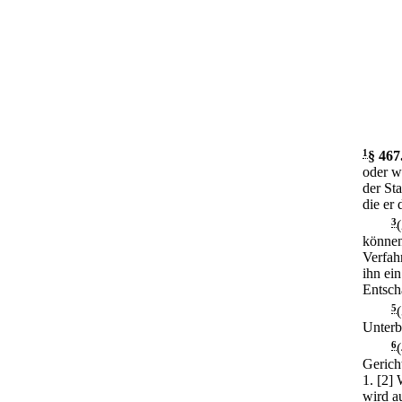
1
§ 467
oder wi
der St
die er
3
können
Verfah
ihn ein
Entsch
5
Unterb
6
Gerich
1.
[2] 
wird a