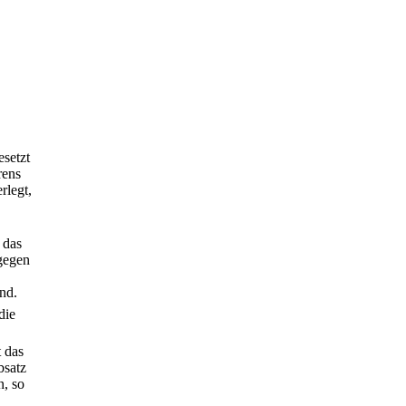
esetzt
rens
rlegt,
 das
gegen
nd.
die
t das
bsatz
n, so