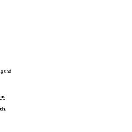
ng und
ens
ch,