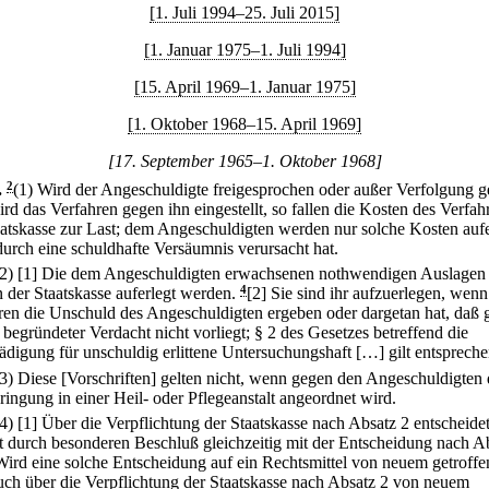
[1. Juli 1994–25. Juli 2015]
[1. Januar 1975–1. Juli 1994]
[15. April 1969–1. Januar 1975]
[1. Oktober 1968–15. April 1969]
[17. September 1965–1. Oktober 1968]
.
2
(1) Wird der Angeschuldigte freigesprochen oder außer Verfolgung g
rd das Verfahren gegen ihn eingestellt, so fallen die Kosten des Verfah
aatskasse zur Last; dem Angeschuldigten werden nur solche Kosten aufe
 durch eine schuldhafte Versäumnis verursacht hat.
(2)
[1] Die dem Angeschuldigten erwachsenen nothwendigen Auslagen
 der Staatskasse auferlegt werden.
4
[2] Sie sind ihr aufzuerlegen, wenn
ren die Unschuld des Angeschuldigten ergeben oder dargetan hat, daß 
 begründeter Verdacht nicht vorliegt; § 2 des Gesetzes betreffend die
ädigung für unschuldig erlittene Untersuchungshaft […] gilt entspreche
(3) Diese [Vorschriften] gelten nicht, wenn gegen den Angeschuldigten 
ringung in einer Heil- oder Pflegeanstalt angeordnet wird.
(4)
[1] Über die Verpflichtung der Staatskasse nach Absatz 2 entscheide
t durch besonderen Beschluß gleichzeitig mit der Entscheidung nach A
Wird eine solche Entscheidung auf ein Rechtsmittel von neuem getroffe
uch über die Verpflichtung der Staatskasse nach Absatz 2 von neuem