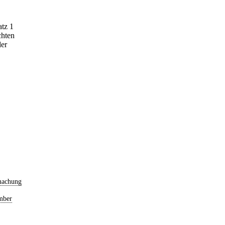
atz 1
chten
der
machung
mber
,