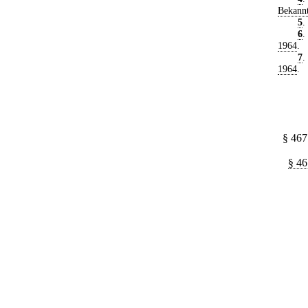
Bekann
5
.
6
.
1964
.
7
.
1964
.
§ 467
§ 46