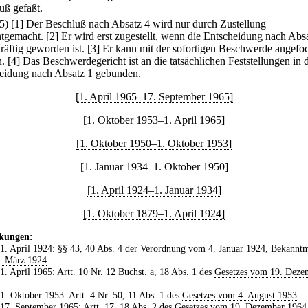
uß gefaßt.
(5)
[1] Der Beschluß nach Absatz 4 wird nur durch Zustellung
tgemacht.
[2] Er wird erst zugestellt, wenn die Entscheidung nach Abs
räftig geworden ist.
[3] Er kann mit der sofortigen Beschwerde angefo
.
[4] Das Beschwerdegericht ist an die tatsächlichen Feststellungen in 
eidung nach Absatz 1 gebunden.
[1. April 1965–17. September 1965]
[1. Oktober 1953–1. April 1965]
[1. Oktober 1950–1. Oktober 1953]
[1. Januar 1934–1. Oktober 1950]
[1. April 1924–1. Januar 1934]
[1. Oktober 1879–1. April 1924]
kungen:
 1. April 1924: §§ 43, 40 Abs. 4 der
Verordnung vom 4. Januar 1924
,
Bekannt
. März 1924
.
 1. April 1965: Artt. 10 Nr. 12 Buchst. a, 18 Abs. 1 des
Gesetzes vom 19. Deze
 1. Oktober 1953: Artt. 4 Nr. 50, 11 Abs. 1 des
Gesetzes vom 4. August 1953
.
 17. September 1965: Artt. 17, 18 Abs. 2 des
Gesetzes vom 19. Dezember 1964