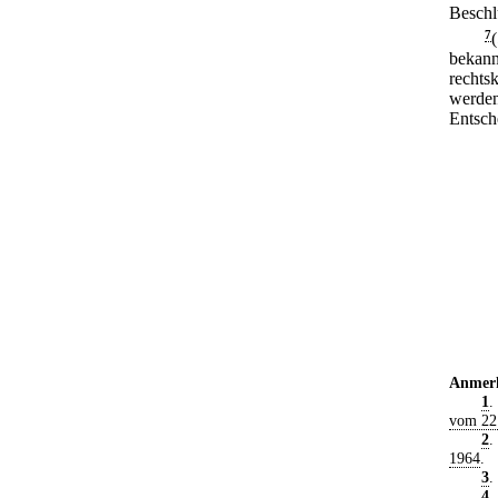
Beschl
7
bekann
rechtsk
werden
Entsch
Anmer
1
.
vom 22
2
.
1964
.
3
.
4
.