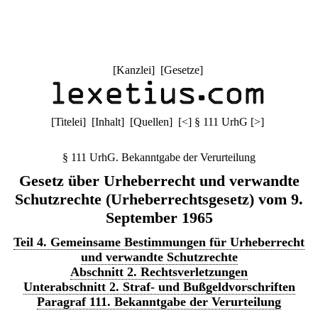
[
Kanzlei
] [
Gesetze
]
[
Titelei
] [
Inhalt
] [
Quellen
]
[
<
]
§ 111 UrhG
[
>
]
§ 111 UrhG. Bekanntgabe der Verurteilung
Gesetz über Urheberrecht und verwandte
Schutzrechte (Urheberrechtsgesetz) vom 9.
September 1965
Teil 4. Gemeinsame Bestimmungen für Urheberrecht
und verwandte Schutzrechte
Abschnitt 2. Rechtsverletzungen
Unterabschnitt 2. Straf- und Bußgeldvorschriften
Paragraf 111. Bekanntgabe der Verurteilung