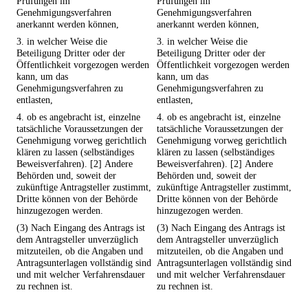
Prüfungen im
Prüfungen im
Genehmigungsverfahren
Genehmigungsverfahren
anerkannt werden können,
anerkannt werden können,
3. in welcher Weise die
3. in welcher Weise die
Beteiligung Dritter oder der
Beteiligung Dritter oder der
Öffentlichkeit vorgezogen werden
Öffentlichkeit vorgezogen werden
kann, um das
kann, um das
Genehmigungsverfahren zu
Genehmigungsverfahren zu
entlasten,
entlasten,
4. ob es angebracht ist, einzelne
4. ob es angebracht ist, einzelne
tatsächliche Voraussetzungen der
tatsächliche Voraussetzungen der
Genehmigung vorweg gerichtlich
Genehmigung vorweg gerichtlich
klären zu lassen (selbständiges
klären zu lassen (selbständiges
Beweisverfahren). [2] Andere
Beweisverfahren). [2] Andere
Behörden und, soweit der
Behörden und, soweit der
zukünftige Antragsteller zustimmt,
zukünftige Antragsteller zustimmt,
Dritte können von der Behörde
Dritte können von der Behörde
hinzugezogen werden.
hinzugezogen werden.
(3) Nach Eingang des Antrags ist
(3) Nach Eingang des Antrags ist
dem Antragsteller unverzüglich
dem Antragsteller unverzüglich
mitzuteilen, ob die Angaben und
mitzuteilen, ob die Angaben und
Antragsunterlagen vollständig sind
Antragsunterlagen vollständig sind
und mit welcher Verfahrensdauer
und mit welcher Verfahrensdauer
zu rechnen ist.
zu rechnen ist.