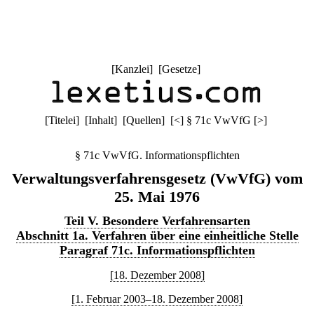
[
Kanzlei
] [
Gesetze
]
[
Titelei
] [
Inhalt
] [
Quellen
]
[
<
]
§ 71c VwVfG
[
>
]
§ 71c VwVfG. Informationspflichten
Verwaltungsverfahrensgesetz (VwVfG) vom
25. Mai 1976
Teil V. Besondere Verfahrensarten
Abschnitt 1a. Verfahren über eine einheitliche Stelle
Paragraf 71c. Informationspflichten
[18. Dezember 2008]
[1. Februar 2003–18. Dezember 2008]