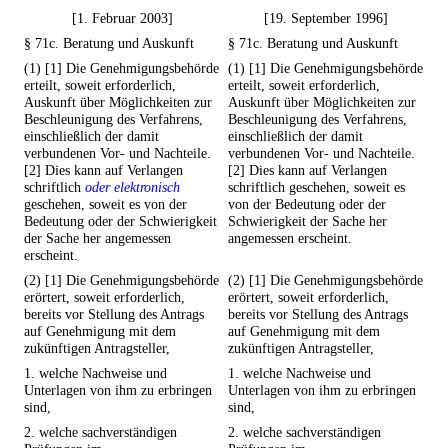
[1. Februar 2003]
[19. September 1996]
§ 71c. Beratung und Auskunft
§ 71c. Beratung und Auskunft
(1) [1] Die Genehmigungsbehörde
(1) [1] Die Genehmigungsbehörde
erteilt, soweit erforderlich,
erteilt, soweit erforderlich,
Auskunft über Möglichkeiten zur
Auskunft über Möglichkeiten zur
Beschleunigung des Verfahrens,
Beschleunigung des Verfahrens,
einschließlich der damit
einschließlich der damit
verbundenen Vor- und Nachteile.
verbundenen Vor- und Nachteile.
[2] Dies kann auf Verlangen
[2] Dies kann auf Verlangen
schriftlich
oder elektronisch
schriftlich geschehen, soweit es
geschehen, soweit es von der
von der Bedeutung oder der
Bedeutung oder der Schwierigkeit
Schwierigkeit der Sache her
der Sache her angemessen
angemessen erscheint.
erscheint.
(2) [1] Die Genehmigungsbehörde
(2) [1] Die Genehmigungsbehörde
erörtert, soweit erforderlich,
erörtert, soweit erforderlich,
bereits vor Stellung des Antrags
bereits vor Stellung des Antrags
auf Genehmigung mit dem
auf Genehmigung mit dem
zukünftigen Antragsteller,
zukünftigen Antragsteller,
1. welche Nachweise und
1. welche Nachweise und
Unterlagen von ihm zu erbringen
Unterlagen von ihm zu erbringen
sind,
sind,
2. welche sachverständigen
2. welche sachverständigen