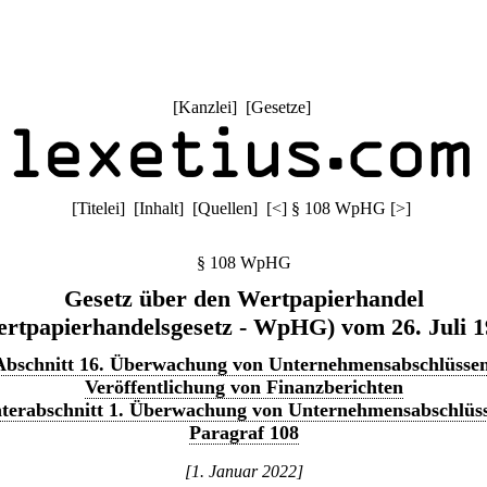
[
Kanzlei
] [
Gesetze
]
[
Titelei
] [
Inhalt
] [
Quellen
]
[
<
]
§ 108 WpHG
[
>
]
§ 108 WpHG
Gesetz über den Wertpapierhandel
rtpapierhandelsgesetz - WpHG) vom 26. Juli 
Abschnitt 16. Überwachung von Unternehmensabschlüssen
Veröffentlichung von Finanzberichten
terabschnitt 1. Überwachung von Unternehmensabschlüs
Paragraf 108
[1. Januar 2022]