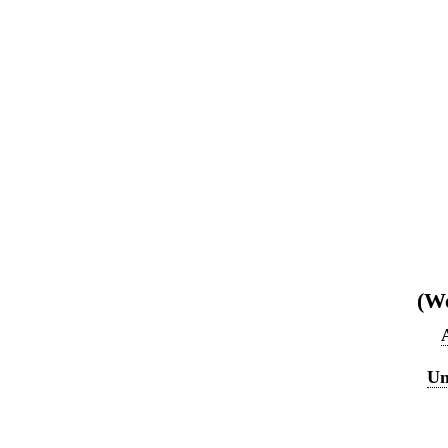
(We
Un