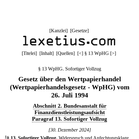
[
Kanzlei
] [
Gesetze
]
[
Titelei
] [
Inhalt
] [
Quellen
]
[
<
]
§ 13 WpHG
[
>
]
§ 13 WpHG. Sofortiger Vollzug
Gesetz über den Wertpapierhandel
(Wertpapierhandelsgesetz - WpHG) vom
26. Juli 1994
Abschnitt 2. Bundesanstalt für
Finanzdienstleistungsaufsicht
Paragraf 13. Sofortiger Vollzug
[30. Dezember 2024]
1
§ 13
.
Sofortiger Vollzug.
Widerspruch und Anfechtungsklage