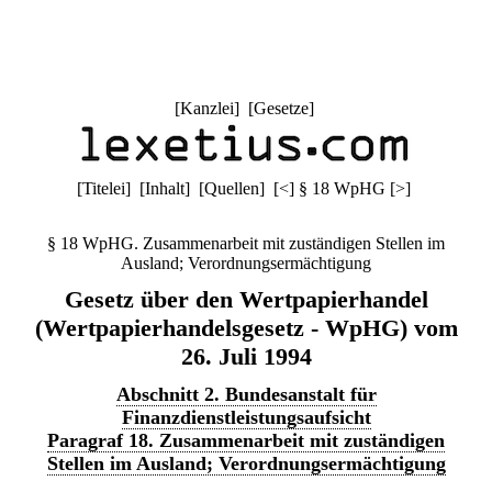
[
Kanzlei
] [
Gesetze
]
[
Titelei
] [
Inhalt
] [
Quellen
]
[
<
]
§ 18 WpHG
[
>
]
§ 18 WpHG. Zusammenarbeit mit zuständigen Stellen im
Ausland; Verordnungsermächtigung
Gesetz über den Wertpapierhandel
(Wertpapierhandelsgesetz - WpHG) vom
26. Juli 1994
Abschnitt 2. Bundesanstalt für
Finanzdienstleistungsaufsicht
Paragraf 18. Zusammenarbeit mit zuständigen
Stellen im Ausland; Verordnungsermächtigung