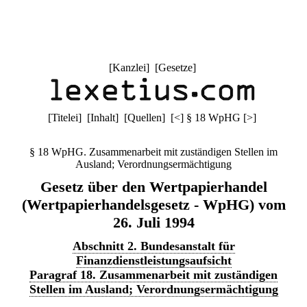
[
Kanzlei
] [
Gesetze
]
[
Titelei
] [
Inhalt
] [
Quellen
]
[
<
]
§ 18 WpHG
[
>
]
§ 18 WpHG. Zusammenarbeit mit zuständigen Stellen im
Ausland; Verordnungsermächtigung
Gesetz über den Wertpapierhandel
(Wertpapierhandelsgesetz - WpHG) vom
26. Juli 1994
Abschnitt 2. Bundesanstalt für
Finanzdienstleistungsaufsicht
Paragraf 18. Zusammenarbeit mit zuständigen
Stellen im Ausland; Verordnungsermächtigung