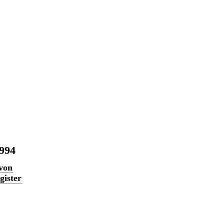
1994
 von
gister