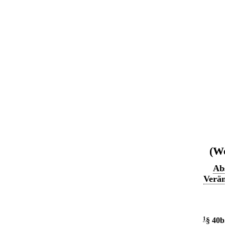
(We
Abs
Verän
1
§ 40b