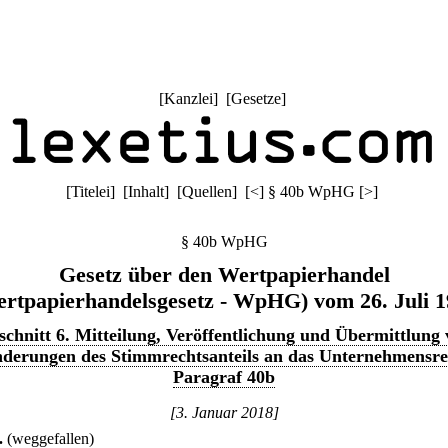
[
Kanzlei
] [
Gesetze
]
[
Titelei
] [
Inhalt
] [
Quellen
]
[
<
]
§ 40b WpHG
[
>
]
§ 40b WpHG
Gesetz über den Wertpapierhandel
rtpapierhandelsgesetz - WpHG) vom 26. Juli 
chnitt 6. Mitteilung, Veröffentlichung und Übermittlung
derungen des Stimmrechtsanteils an das Unternehmensre
Paragraf 40b
[3. Januar 2018]
.
(weggefallen)