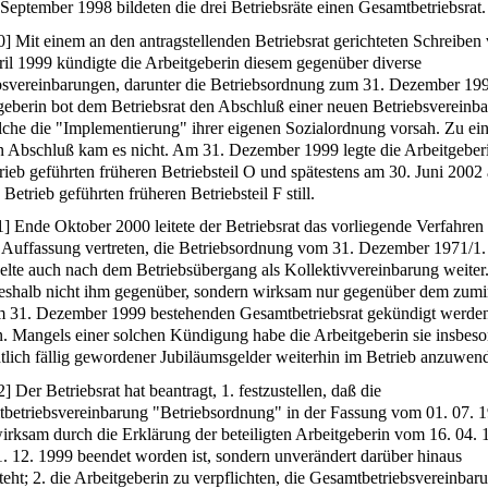
September 1998 bildeten die drei Betriebsräte einen Gesamtbetriebsrat.
0
]
Mit einem an den antragstellenden Betriebsrat gerichteten Schreibe
ril 1999 kündigte die Arbeitgeberin diesem gegenüber diverse
bsvereinbarungen, darunter die Betriebsordnung zum 31. Dezember 19
geberin bot dem Betriebsrat den Abschluß einer neuen Betriebsvereinb
lche die "Implementierung" ihrer eigenen Sozialordnung vorsah. Zu e
n Abschluß kam es nicht. Am 31. Dezember 1999 legte die Arbeitgeber
trieb geführten früheren Betriebsteil O und spätestens am 30. Juni 2002
 Betrieb geführten früheren Betriebsteil F still.
1
]
Ende Oktober 2000 leitete der Betriebsrat das vorliegende Verfahren 
e Auffassung vertreten, die Betriebsordnung vom 31. Dezember 1971/1. 
elte auch nach dem Betriebsübergang als Kollektivvereinbarung weiter.
eshalb nicht ihm gegenüber, sondern wirksam nur gegenüber dem zumi
m 31. Dezember 1999 bestehenden Gesamtbetriebsrat gekündigt werde
. Mangels einer solchen Kündigung habe die Arbeitgeberin sie insbes
htlich fällig gewordener Jubiläumsgelder weiterhin im Betrieb anzuwen
2
]
Der Betriebsrat hat beantragt, 1. festzustellen, daß die
betriebsvereinbarung "Betriebsordnung" in der Fassung vom 01. 07. 
wirksam durch die Erklärung der beteiligten Arbeitgeberin vom 16. 04.
. 12. 1999 beendet worden ist, sondern unverändert darüber hinaus
teht; 2. die Arbeitgeberin zu verpflichten, die Gesamtbetriebsvereinbar