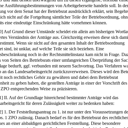
ene Ausführungsbestimmungen von Arbeitgeberseite handeln soll. In de
ng vor dem Senat hat der Betriebsrat ausdrücklich erklärt, sein Begeh
sich nicht auf die Fortgeltung sämtlicher Teile der Betriebsordnung, oh
eits eine eindeutige Einschränkung hätte vornehmen können.
0
]
Auf Grund dieser Umstände scheidet ein allein am bisherigen Wortla
ertes Verständnis der Anträge aus. Gleichzeitig erweisen diese sich dami
estimmt. Wenn sie nicht auf den gesamten Inhalt der Betriebsordnung
et sind, ist unklar, auf welche Teile sie sich beziehen. Eine
sbeschränkung noch in der Rechtsmittelinstanz kam nicht in Frage. Da
es von Seiten des Betriebsrats einer umfangreichen Überprüfung der Sa
lage bedurft, ggf. verbunden mit neuem Sachvortrag. Das Verfahren w
b an das Landesarbeitsgericht zurückzuverweisen. Dieses wird den Bete
it noch rechtliches Gehör zu gewähren und dabei dem Betriebsrat
nheit zu geben haben, die gestellten Anträge in einer der Vorschrift de
 ZPO entsprechenden Weise zu präzisieren.
1
]
II. Auf der Grundlage hinreichend bestimmter Anträge wird das
arbeitsgericht für deren Zulässigkeit weiter zu bedenken haben:
2
]
1. Der Feststellungsantrag zu 1. ist nur unter den Voraussetzungen d
. 1 ZPO zulässig. Danach bedarf es für den Betriebsrat des rechtliche
ses an einer alsbaldigen gerichtlichen Feststellung. Diese besondere