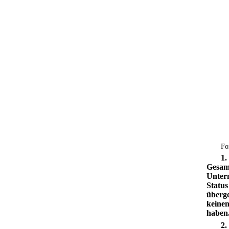
Fo
1.
Gesamt
Untern
Status
überge
keinen
haben
2.