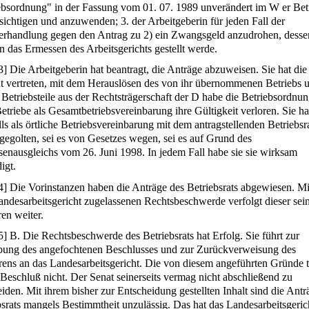
ebsordnung" in der Fassung vom 01. 07. 1989 unverändert im W er Bet
sichtigen und anzuwenden; 3. der Arbeitgeberin für jeden Fall der
rhandlung gegen den Antrag zu 2) ein Zwangsgeld anzudrohen, desse
n das Ermessen des Arbeitsgerichts gestellt werde.
3
]
Die Arbeitgeberin hat beantragt, die Anträge abzuweisen. Sie hat die
t vertreten, mit dem Herauslösen des von ihr übernommenen Betriebs 
 Betriebsteile aus der Rechtsträgerschaft der D habe die Betriebsordnun
Betriebe als Gesamtbetriebsvereinbarung ihre Gültigkeit verloren. Sie h
lls als örtliche Betriebsvereinbarung mit dem antragstellenden Betriebsr
 gegolten, sei es von Gesetzes wegen, sei es auf Grund des
ssenausgleichs vom 26. Juni 1998. In jedem Fall habe sie sie wirksam
igt.
4
]
Die Vorinstanzen haben die Anträge des Betriebsrats abgewiesen. Mi
ndesarbeitsgericht zugelassenen Rechtsbeschwerde verfolgt dieser sei
en weiter.
5
]
B. Die Rechtsbeschwerde des Betriebsrats hat Erfolg. Sie führt zur
ung des angefochtenen Beschlusses und zur Zurückverweisung des
rens an das Landesarbeitsgericht. Die von diesem angeführten Gründe 
 Beschluß nicht. Der Senat seinerseits vermag nicht abschließend zu
eiden. Mit ihrem bisher zur Entscheidung gestellten Inhalt sind die Antr
bsrats mangels Bestimmtheit unzulässig. Das hat das Landesarbeitsgeric