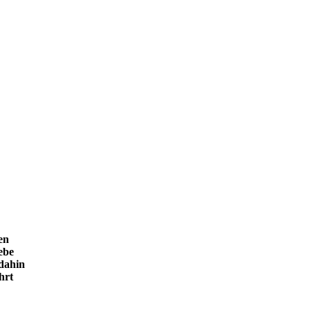
en
ebe
 dahin
hrt