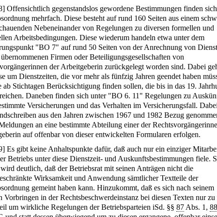
8
]
Offensichtlich gegenstandslos gewordene Bestimmungen finden sich 
bsordnung mehrfach. Diese besteht auf rund 160 Seiten aus einem schw
chauenden Nebeneinander von Regelungen zu diversen formellen und
ellen Arbeitsbedingungen. Diese wiederum handeln etwa unter dem
rungspunkt "BO 7" auf rund 50 Seiten von der Anrechnung von Dienst
i übernommenen Firmen oder Beteiligungsgesellschaften von
vorgängerinnen der Arbeitgeberin zurückgelegt worden sind. Dabei geh
ise um Dienstzeiten, die vor mehr als fünfzig Jahren geendet haben müs
 ab Stichtagen Berücksichtigung finden sollen, die bis in das 19. Jahrh
reichen. Daneben finden sich unter "BO 6. 11" Regelungen zu Auskün
estimmte Versicherungen und das Verhalten im Versicherungsfall. Dabe
ndschreiben aus den Jahren zwischen 1967 und 1982 Bezug genomme
 Meldungen an eine bestimmte Abteilung einer der Rechtsvorgängerinne
geberin auf offenbar von dieser entwickelten Formularen erfolgen.
9
]
Es gibt keine Anhaltspunkte dafür, daß auch nur ein einziger Mitarbe
er Betriebs unter diese Dienstzeit- und Auskunftsbestimmungen fiele. 
wird deutlich, daß der Betriebsrat mit seinen Anträgen nicht die
eschränkte Wirksamkeit und Anwendung sämtlicher Textteile der
bsordnung gemeint haben kann. Hinzukommt, daß es sich nach seinem
n Vorbringen in der Rechtsbeschwerdeinstanz bei diesen Texten nur zu
eil um wirkliche Regelungen der Betriebsparteien iSd. §§
87
Abs. 1,
8
 und statt dessen überwiegend um zu diesen ergangene, offenbar einse