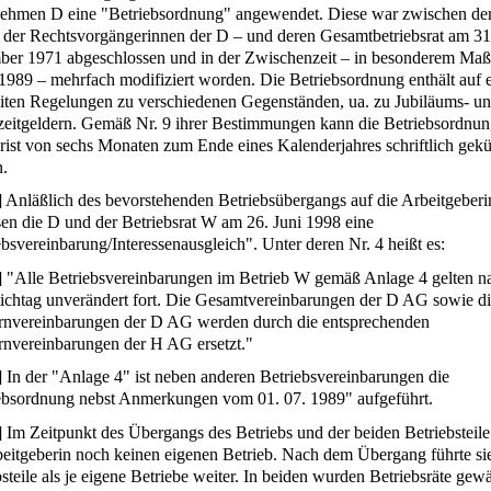
ehmen D eine "Betriebsordnung" angewendet. Diese war zwischen d
r der Rechtsvorgängerinnen der D – und deren Gesamtbetriebsrat am 31
er 1971 abgeschlossen und in der Zwischenzeit – in besonderem Ma
i 1989 – mehrfach modifiziert worden. Die Betriebsordnung enthält auf 
iten Regelungen zu verschiedenen Gegenständen, ua. zu Jubiläums- u
zeitgeldern. Gemäß Nr. 9 ihrer Bestimmungen kann die Betriebsordnun
Frist von sechs Monaten zum Ende eines Kalenderjahres schriftlich gek
.
]
Anläßlich des bevorstehenden Betriebsübergangs auf die Arbeitgeberi
sen die D und der Betriebsrat W am 26. Juni 1998 eine
ebsvereinbarung/Interessenausgleich". Unter deren Nr. 4 heißt es:
]
"Alle Betriebsvereinbarungen im Betrieb W gemäß Anlage 4 gelten n
ichtag unverändert fort. Die Gesamtvereinbarungen der D AG sowie d
nvereinbarungen der D AG werden durch die entsprechenden
nvereinbarungen der H AG ersetzt."
]
In der "Anlage 4" ist neben anderen Betriebsvereinbarungen die
ebsordnung nebst Anmerkungen vom 01. 07. 1989" aufgeführt.
]
Im Zeitpunkt des Übergangs des Betriebs und der beiden Betriebsteil
beitgeberin noch keinen eigenen Betrieb. Nach dem Übergang führte sie
steile als je eigene Betriebe weiter. In beiden wurden Betriebsräte gewä