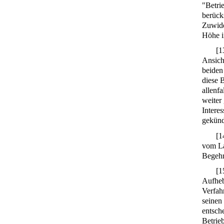
"Betri
berück
Zuwide
Höhe i
[
1
Ansich
beiden
diese 
allenfa
weiter
Intere
gekünd
[
1
vom La
Begehr
[
1
Aufheb
Verfah
seinen
entsch
Betrie