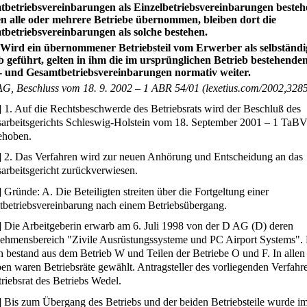
betriebsvereinbarungen als Einzelbetriebsvereinbarungen besteh
 alle oder mehrere Betriebe übernommen, bleiben dort die
betriebsvereinbarungen als solche bestehen.
 Wird ein übernommener Betriebsteil vom Erwerber als selbständi
b geführt, gelten in ihm die im ursprünglichen Betrieb bestehende
- und Gesamtbetriebsvereinbarungen normativ weiter.
G, Beschluss vom 18. 9. 2002 – 1 ABR 54/01 (lexetius.com/2002,328
]
1. Auf die Rechtsbeschwerde des Betriebsrats wird der Beschluß des
arbeitsgerichts Schleswig-Holstein vom 18. September 2001 – 1 TaBV
ehoben.
]
2. Das Verfahren wird zur neuen Anhörung und Entscheidung an das
arbeitsgericht zurückverwiesen.
]
Gründe: A. Die Beteiligten streiten über die Fortgeltung einer
betriebsvereinbarung nach einem Betriebsübergang.
]
Die Arbeitgeberin erwarb am 6. Juli 1998 von der D AG (D) deren
ehmensbereich "Zivile Ausrüstungssysteme und PC Airport Systems". 
h bestand aus dem Betrieb W und Teilen der Betriebe O und F. In allen 
ben waren Betriebsräte gewählt. Antragsteller des vorliegenden Verfahre
triebsrat des Betriebs Wedel.
]
Bis zum Übergang des Betriebs und der beiden Betriebsteile wurde i