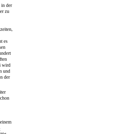
in der
er zu
zeiten,
t es
sen
undert
ften
i wird
n und
n der
iter
Schon
 einem
8
itig