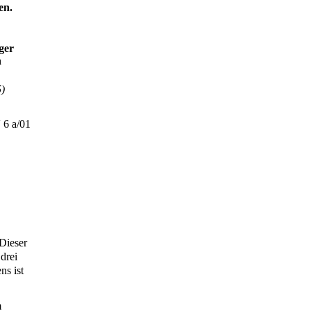
en.
ger
n
5)
 6 a/01
Dieser
drei
ns ist
m