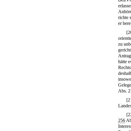
erlass
Anhöru
richte 
er ber
[
2
orienti
zu unb
gericht
Antrag
hätte 
Rechts
deshal
insowe
Gelege
Abs. 2
[
2
Landes
[
2
256
Abs
Interes