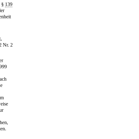
h §
139
der
enheit
t,
2 Nr. 2
er
1999
Nach
ne
um
eise
ur
hen,
ten.