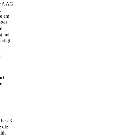
er A AG
.
ße am
etwa
nd
g mit
ündigt
n
ach
ie
e besaß
 die
hlt.