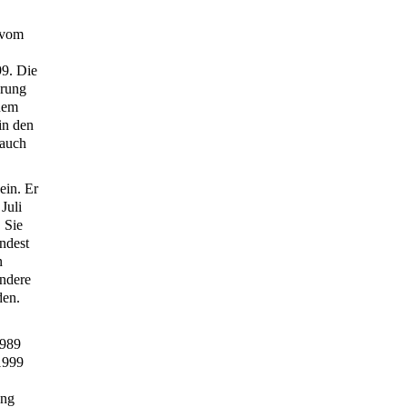
n vom
99. Die
arung
inem
in den
 auch
ein. Er
Juli
 Sie
ndest
n
ondere
den.
1989
 1999
ung