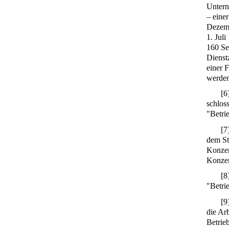
Untern
– eine
Dezemb
1. Jul
160 Se
Dienst
einer 
werden
[
6
schlos
"Betri
[
7
dem St
Konzer
Konzer
[
8
"Betri
[
9
die Ar
Betrieb