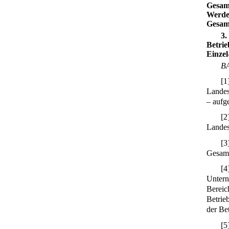
Gesamt
Werden
Gesamt
3.
Betrie
Einzel
BA
[
1
Landes
– aufg
[
2
Landes
[
3
Gesamt
[
4
Untern
Bereic
Betrie
der Be
[
5