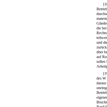
[
1
Betrie
durchs
materi
Gliede
die be
Rechts
teilwe
und die
zurück
über b
auf Ru
sollen
Arbeit
[
1
des W 
daraus 
uneing
Betrie
eigene
Brucht
BetrVG