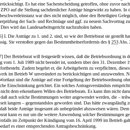
berücksichtigt. Es hat eine Sachentscheidung getroffen, ohne zuvor nac
 ZPO auf die Stellung sachdienlicher Anträge hingewirkt zu haben. In 
beschwerdeinstanz war dies nicht möglich, ohne den Beteiligten Geleg
erprüfung der Sach- und Rechtslage und ggf. zu neuem Sachvortrag zu
 Dies wird das Landesarbeitsgericht nachzuholen haben.
6
]
I. Die Anträge zu 1. und 2. sind, so wie der Betriebsrat sie gestellt ha
ssig. Sie verstoßen gegen das Bestimmtheitserfordernis des §
253
Abs. 
7
]
Der Betriebsrat will festgestellt wissen, daß die Betriebsordnung in d
g vom 1. Juli 1989 nicht beendet ist, sondern über den 31. Dezember 
fortbesteht. Zudem begehrt er, die Arbeitgeberin zu verpflichten, dieses
erk im Betrieb W unverändert zu berücksichtigen und anzuwenden. 
Wortlaut sind die Anträge auf eine Fortgeltung der Betriebsordnung oh
liche Einschränkung gerichtet. Ein solches Antragsverständnis entspricht
 nicht dem erkennbaren Willen des Betriebsrats. Es kann ihm nicht dar
 daß auch solche Bestimmungen weiter angewendet werden, die – teilw
s seit langem – gegenstandslos geworden sind. Das hätte zwangsläufig z
 daß beide Anträge insgesamt als unbegründet abzuweisen wären. Dem
bsrat kann es nur um die weitere Anwendung solcher Bestimmungen ge
denfalls im Zeitpunkt der Kündigung vom 16. April 1999 im Betrieb gal
edarf es einer entsprechenden Antragsbeschränkung.