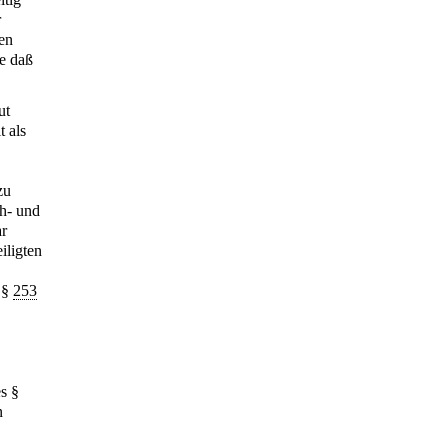
r
ren
ne daß
ut
t als
zu
ch- und
ar
iligten
s §
253
es §
n