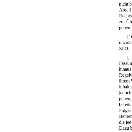
nicht 
Abs. 1
Rechts
zur Üb
geben.
[
1
unzulä
ZPO.
[
1
Fassun
hinaus 
Regelw
ihrem 
inhalt
jedoch
gehen,
bereit
Folge,
Betrie
die je
Dazu b