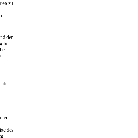
rieb zu
n
und der
g für
abe
at
t der
n
tragen
äge des
ht