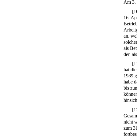
Am 3. 
[
1
16. Ap
Betrie
Arbeit
an, we
solche
als Be
den als
[
1
hat di
1989 g
habe d
bis zu
können
hinsic
[
1
Gesamt
nicht 
zum 31
fortbes