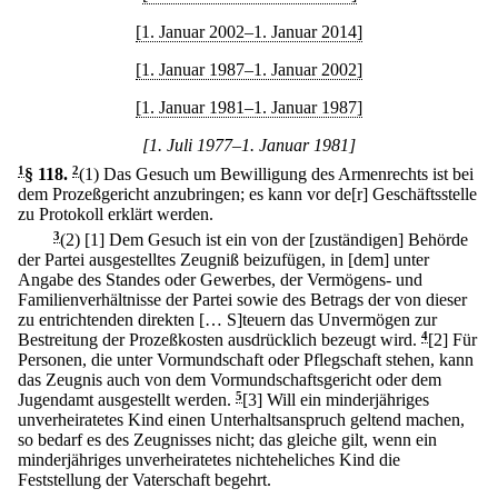
[1. Januar 2002–1. Januar 2014]
[1. Januar 1987–1. Januar 2002]
[1. Januar 1981–1. Januar 1987]
[1. Juli 1977–1. Januar 1981]
1
§ 118
.
2
(1) Das Gesuch um Bewilligung des Armenrechts ist bei
dem Prozeßgericht anzubringen; es kann vor de[r] Geschäftsstelle
zu Protokoll erklärt werden.
3
(2)
[1] Dem Gesuch ist ein von der [zuständigen] Behörde
der Partei ausgestelltes Zeugniß beizufügen, in [dem] unter
Angabe des Standes oder Gewerbes, der Vermögens- und
Familienverhältnisse der Partei sowie des Betrags der von dieser
zu entrichtenden direkten [… S]teuern das Unvermögen zur
Bestreitung der Prozeßkosten ausdrücklich bezeugt wird.
4
[2] Für
Personen, die unter Vormundschaft oder Pflegschaft stehen, kann
das Zeugnis auch von dem Vormundschaftsgericht oder dem
Jugendamt ausgestellt werden.
5
[3] Will ein minderjähriges
unverheiratetes Kind einen Unterhaltsanspruch geltend machen,
so bedarf es des Zeugnisses nicht; das gleiche gilt, wenn ein
minderjähriges unverheiratetes nichteheliches Kind die
Feststellung der Vaterschaft begehrt.