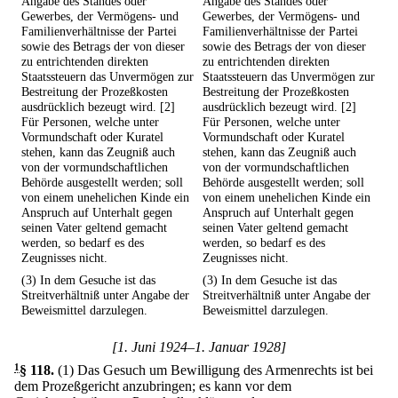
Angabe des Standes oder
Angabe des Standes oder
Gewerbes, der Vermögens- und
Gewerbes, der Vermögens- und
Familienverhältnisse der Partei
Familienverhältnisse der Partei
sowie des Betrags der von dieser
sowie des Betrags der von dieser
zu entrichtenden direkten
zu entrichtenden direkten
Staatssteuern das Unvermögen zur
Staatssteuern das Unvermögen zur
Bestreitung der Prozeßkosten
Bestreitung der Prozeßkosten
ausdrücklich bezeugt wird. [2]
ausdrücklich bezeugt wird. [2]
Für Personen, welche unter
Für Personen, welche unter
Vormundschaft oder Kuratel
Vormundschaft oder Kuratel
stehen, kann das Zeugniß auch
stehen, kann das Zeugniß auch
von der vormundschaftlichen
von der vormundschaftlichen
Behörde ausgestellt werden; soll
Behörde ausgestellt werden; soll
von einem unehelichen Kinde ein
von einem unehelichen Kinde ein
Anspruch auf Unterhalt gegen
Anspruch auf Unterhalt gegen
seinen Vater geltend gemacht
seinen Vater geltend gemacht
werden, so bedarf es des
werden, so bedarf es des
Zeugnisses nicht.
Zeugnisses nicht.
(3) In dem Gesuche ist das
(3) In dem Gesuche ist das
Streitverhältniß unter Angabe der
Streitverhältniß unter Angabe der
Beweismittel darzulegen.
Beweismittel darzulegen.
[1. Juni 1924–1. Januar 1928]
1
§ 118
.
(1) Das Gesuch um Bewilligung des Armenrechts ist bei
dem Prozeßgericht anzubringen; es kann vor dem