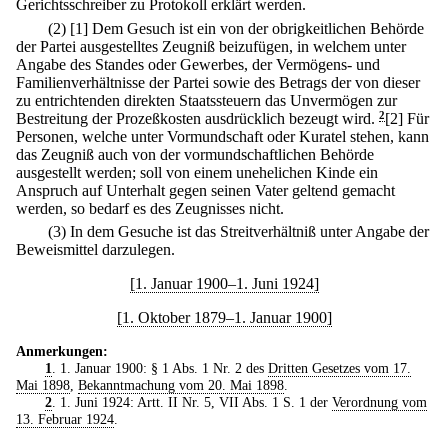
Gerichtsschreiber zu Protokoll erklärt werden.
(2)
[1] Dem Gesuch ist ein von der obrigkeitlichen Behörde
der Partei ausgestelltes Zeugniß beizufügen, in welchem unter
Angabe des Standes oder Gewerbes, der Vermögens- und
Familienverhältnisse der Partei sowie des Betrags der von dieser
zu entrichtenden direkten Staatssteuern das Unvermögen zur
Bestreitung der Prozeßkosten ausdrücklich bezeugt wird.
2
[2] Für
Personen, welche unter Vormundschaft oder Kuratel stehen, kann
das Zeugniß auch von der vormundschaftlichen Behörde
ausgestellt werden; soll von einem unehelichen Kinde ein
Anspruch auf Unterhalt gegen seinen Vater geltend gemacht
werden, so bedarf es des Zeugnisses nicht.
(3) In dem Gesuche ist das Streitverhältniß unter Angabe der
Beweismittel darzulegen.
[1. Januar 1900–1. Juni 1924]
[1. Oktober 1879–1. Januar 1900]
Anmerkungen:
1
. 1. Januar 1900: § 1 Abs. 1 Nr. 2 des
Dritten Gesetzes vom 17.
Mai 1898
,
Bekanntmachung vom 20. Mai 1898
.
2
. 1. Juni 1924: Artt. II Nr. 5, VII Abs. 1 S. 1 der
Verordnung vom
13. Februar 1924
.