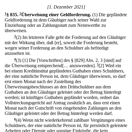
[1. Dezember 2021]
1
§ 835
.
2
Überweisung einer Geldforderung.
(1) Die gepfändete
Geldforderung ist dem Gläubiger nach seiner Wahl zur
Einziehung oder an Zahlungsstatt zum Nennwerthe zu
überweisen.
3
(2) Im letzteren Falle geht die Forderung auf den Gläubiger
mit der Wirkung über, daß [er], soweit die Forderung besteht,
wegen seiner Forderung an den Schuldner als befriedigt
anzusehen ist.
4
(3)
[1] Die [Vorschriften] des § [829] Abs. 2, 3 [sind] auf
die Überweisung entsprechend[… anzuwenden].
5
[2] Wird ein
bei einem Kreditinstitut gepfändetes Guthaben eines Schuldners,
der eine natürliche Person ist, dem Gläubiger überwiesen, so darf
erst einen Monat nach der Zustellung des
Überweisungsbeschlusses an den Drittschuldner aus dem
Guthaben an den Gläubiger geleistet oder der Betrag hinterlegt
werden; ist künftiges Guthaben gepfändet worden, ordnet das
Vollstreckungsgericht auf Antrag zusätzlich an, dass erst einen
Monat nach der Gutschrift von eingehenden Zahlungen an den
Gläubiger geleistet oder der Betrag hinterlegt werden darf.
6
(4) Wenn nicht wiederkehrend zahlbare Vergütungen eines
Schuldners, der eine natürliche Person ist, für persönlich geleistete
Arbeiten oder Dienste oder sonstige Einkünfte, die kein