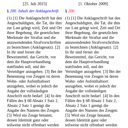
[25. Juli 2015]
[1. Oktober 2009]
§
200. Inhalt der Anklageschrift
§
200
(1) [1] Die Anklageschrift hat den
(1) [1] Die Anklageschrift hat den
Angeschuldigten, die Tat, die ihm
Angeschuldigten, die Tat, die ihm
zur Last gelegt wird, Zeit und Ort
zur Last gelegt wird, Zeit und Ort
ihrer Begehung, die gesetzlichen
ihrer Begehung, die gesetzlichen
Merkmale der Straftat und die
Merkmale der Straftat und die
anzuwendenden Strafvorschriften
anzuwendenden Strafvorschriften
zu bezeichnen (Anklagesatz). [2]
zu bezeichnen (Anklagesatz). [2]
In ihr sind ferner die
In ihr sind ferner die
Beweismittel, das Gericht, vor
Beweismittel, das Gericht, vor
dem die Hauptverhandlung
dem die Hauptverhandlung
stattfinden soll, und der
stattfinden soll, und der
Verteidiger anzugeben. [3] Bei der
Verteidiger anzugeben. [3] Bei der
Benennung von Zeugen ist deren
Benennung von Zeugen ist deren
Wohn- oder Aufenthaltsort
Wohn- oder Aufenthaltsort
anzugeben, wobei es jedoch der
anzugeben, wobei es jedoch der
Angabe der vollständigen
Angabe der vollständigen
Anschrift nicht bedarf. [4] In den
Anschrift nicht bedarf. [4] In den
Fällen des § 68 Absatz 1 Satz 2,
Fällen des § 68 Absatz 1 Satz 2,
Absatz 2 Satz 1 genügt die
Absatz 2 Satz 1 genügt die
Angabe des Namens des Zeugen.
Angabe des Namens des Zeugen.
[5] Wird ein Zeuge benannt,
[5] Wird ein Zeuge benannt,
dessen Identität ganz oder
dessen Identität ganz oder
teilweise nicht offenbart werden
teilweise nicht offenbart werden