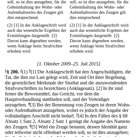
soll, so ist dies anzugeben; für die
soll, so ist dies anzugeben; für die
Geheimhaltung des Wohn- oder
Geheimhaltung des Wohn- oder
Aufenthaltsortes des Zeugen gilt
Aufenthaltsortes des Zeugen gilt
dies entsprechend.
dies entsprechend.
(2) [1] In der Anklageschrift wird
(2) [1] In der Anklageschrift wird
auch das wesentliche Ergebnis der
auch das wesentliche Ergebnis der
Ermittlungen dargestellt. [2]
Ermittlungen dargestellt. [2]
Davon kann abgesehen werden,
Davon kann abgesehen werden,
wenn Anklage beim Strafrichter
wenn Anklage beim Strafrichter
erhoben wird.
erhoben wird.
[1. Oktober 2009–25. Juli 2015]
1
§ 200
.
2
(1)
3
[1] Die Anklageschrift hat den Angeschuldigten, die
Tat, die ihm zur Last gelegt wird, Zeit und Ort ihrer Begehung,
die gesetzlichen Merkmale der Straftat und die anzuwendenden
Strafvorschriften zu bezeichnen (Anklagesatz).
[2] In ihr sind
ferner die Beweismittel, das Gericht, vor dem die
Hauptverhandlung stattfinden soll, und der Verteidiger
anzugeben.
4
[3] Bei der Benennung von Zeugen ist deren Wohn-
oder Aufenthaltsort anzugeben, wobei es jedoch der Angabe der
vollständigen Anschrift nicht bedarf.
5
[4] In den Fällen des § 68
Absatz 1 Satz 2, Absatz 2 Satz 1 genügt die Angabe des Namens
des Zeugen.
6
[5] Wird ein Zeuge benannt, dessen Identität ganz
oder teilweise nicht offenbart werden soll, so ist dies anzugeben;