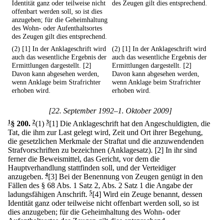
Identität ganz oder teilweise nicht
des Zeugen gilt dies entsprechend.
offenbart werden soll, so ist dies
anzugeben; für die Geheimhaltung
des Wohn- oder Aufenthaltsortes
des Zeugen gilt dies entsprechend.
(2) [1] In der Anklageschrift wird
(2) [1] In der Anklageschrift wird
auch das wesentliche Ergebnis der
auch das wesentliche Ergebnis der
Ermittlungen dargestellt. [2]
Ermittlungen dargestellt. [2]
Davon kann abgesehen werden,
Davon kann abgesehen werden,
wenn Anklage beim Strafrichter
wenn Anklage beim Strafrichter
erhoben wird.
erhoben wird.
[22. September 1992–1. Oktober 2009]
1
§ 200
.
2
(1)
3
[1] Die Anklageschrift hat den Angeschuldigten, die
Tat, die ihm zur Last gelegt wird, Zeit und Ort ihrer Begehung,
die gesetzlichen Merkmale der Straftat und die anzuwendenden
Strafvorschriften zu bezeichnen (Anklagesatz).
[2] In ihr sind
ferner die Beweismittel, das Gericht, vor dem die
Hauptverhandlung stattfinden soll, und der Verteidiger
anzugeben.
4
[3] Bei der Benennung von Zeugen genügt in den
Fällen des § 68 Abs. 1 Satz 2, Abs. 2 Satz 1 die Angabe der
ladungsfähigen Anschrift.
5
[4] Wird ein Zeuge benannt, dessen
Identität ganz oder teilweise nicht offenbart werden soll, so ist
dies anzugeben; für die Geheimhaltung des Wohn- oder