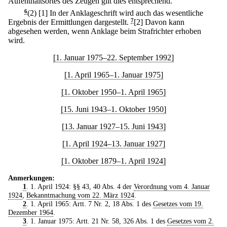
Aufenthaltsortes des Zeugen gilt dies entsprechend.
6
(2)
[1] In der Anklageschrift wird auch das wesentliche
Ergebnis der Ermittlungen dargestellt.
7
[2] Davon kann
abgesehen werden, wenn Anklage beim Strafrichter erhoben
wird.
[1. Januar 1975–22. September 1992]
[1. April 1965–1. Januar 1975]
[1. Oktober 1950–1. April 1965]
[15. Juni 1943–1. Oktober 1950]
[13. Januar 1927–15. Juni 1943]
[1. April 1924–13. Januar 1927]
[1. Oktober 1879–1. April 1924]
Anmerkungen:
1
. 1. April 1924: §§ 43, 40 Abs. 4 der
Verordnung vom 4. Januar
1924
,
Bekanntmachung vom 22. März 1924
.
2
. 1. April 1965: Artt. 7 Nr. 2, 18 Abs. 1 des
Gesetzes vom 19.
Dezember 1964
.
3
. 1. Januar 1975: Artt. 21 Nr. 58, 326 Abs. 1 des
Gesetzes vom 2.