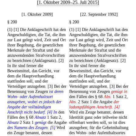
[1. Oktober 2009–25. Juli 2015]
[1. Oktober 2009]
[22. September 1992]
§ 200
§ 200
(1) [1] Die Anklageschrift hat den
(1) [1] Die Anklageschrift hat den
Angeschuldigten, die Tat, die ihm
Angeschuldigten, die Tat, die ihm
zur Last gelegt wird, Zeit und Ort
zur Last gelegt wird, Zeit und Ort
ihrer Begehung, die gesetzlichen
ihrer Begehung, die gesetzlichen
Merkmale der Straftat und die
Merkmale der Straftat und die
anzuwendenden Strafvorschriften
anzuwendenden Strafvorschriften
zu bezeichnen (Anklagesatz). [2]
zu bezeichnen (Anklagesatz). [2]
In ihr sind ferner die
In ihr sind ferner die
Beweismittel, das Gericht, vor
Beweismittel, das Gericht, vor
dem die Hauptverhandlung
dem die Hauptverhandlung
stattfinden soll, und der
stattfinden soll, und der
Verteidiger anzugeben. [3] Bei der
Verteidiger anzugeben. [3] Bei der
Benennung von Zeugen
ist deren
Benennung von Zeugen
genügt in
Wohn- oder Aufenthaltsort
den Fällen des § 68
Abs.
1 Satz 2,
anzugeben, wobei es jedoch der
Abs.
2 Satz 1 die Angabe
der
Angabe der vollständigen
ladungsfähigen Anschrift. [4]
Anschrift nicht bedarf. [4] In
den
Wird ein Zeuge benannt, dessen
Fällen des § 68
Absatz
1 Satz 2,
Identität ganz oder teilweise nicht
Absatz
2 Satz 1
genügt
die Angabe
offenbart werden soll, so ist dies
des Namens des Zeugen. [5]
Wird
anzugeben; für die Geheimhaltung
ein Zeuge benannt, dessen
des Wohn- oder Aufenthaltsortes