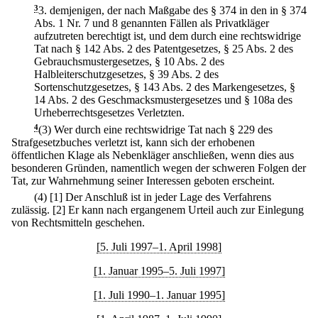
3
3.
demjenigen, der nach Maßgabe des § 374 in den in § 374
Abs. 1 Nr. 7 und 8 genannten Fällen als Privatkläger
aufzutreten berechtigt ist, und dem durch eine rechtswidrige
Tat nach § 142 Abs. 2 des Patentgesetzes, § 25 Abs. 2 des
Gebrauchsmustergesetzes, § 10 Abs. 2 des
Halbleiterschutzgesetzes, § 39 Abs. 2 des
Sortenschutzgesetzes, § 143 Abs. 2 des Markengesetzes, §
14 Abs. 2 des Geschmacksmustergesetzes und § 108a des
Urheberrechtsgesetzes Verletzten.
4
(3) Wer durch eine rechtswidrige Tat nach § 229 des
Strafgesetzbuches verletzt ist, kann sich der erhobenen
öffentlichen Klage als Nebenkläger anschließen, wenn dies aus
besonderen Gründen, namentlich wegen der schweren Folgen der
Tat, zur Wahrnehmung seiner Interessen geboten erscheint.
(4)
[1] Der Anschluß ist in jeder Lage des Verfahrens
zulässig.
[2] Er kann nach ergangenem Urteil auch zur Einlegung
von Rechtsmitteln geschehen.
[5. Juli 1997–1. April 1998]
[1. Januar 1995–5. Juli 1997]
[1. Juli 1990–1. Januar 1995]