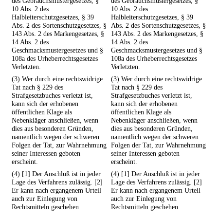
des Gebrauchsmustergesetzes, §
des Gebrauchsmustergesetzes, §
10 Abs. 2 des
10 Abs. 2 des
Halbleiterschutzgesetzes, § 39
Halbleiterschutzgesetzes, § 39
Abs. 2 des Sortenschutzgesetzes, §
Abs. 2 des Sortenschutzgesetzes, §
143 Abs. 2 des Markengesetzes, §
143 Abs. 2 des Markengesetzes, §
14 Abs. 2 des
14 Abs. 2 des
Geschmacksmustergesetzes und §
Geschmacksmustergesetzes und §
108a des Urheberrechtsgesetzes
108a des Urheberrechtsgesetzes
Verletzten.
Verletzten.
(3) Wer durch eine rechtswidrige
(3) Wer durch eine rechtswidrige
Tat nach § 229 des
Tat nach § 229 des
Strafgesetzbuches verletzt ist,
Strafgesetzbuches verletzt ist,
kann sich der erhobenen
kann sich der erhobenen
öffentlichen Klage als
öffentlichen Klage als
Nebenkläger anschließen, wenn
Nebenkläger anschließen, wenn
dies aus besonderen Gründen,
dies aus besonderen Gründen,
namentlich wegen der schweren
namentlich wegen der schweren
Folgen der Tat, zur Wahrnehmung
Folgen der Tat, zur Wahrnehmung
seiner Interessen geboten
seiner Interessen geboten
erscheint.
erscheint.
(4) [1] Der Anschluß ist in jeder
(4) [1] Der Anschluß ist in jeder
Lage des Verfahrens zulässig. [2]
Lage des Verfahrens zulässig. [2]
Er kann nach ergangenem Urteil
Er kann nach ergangenem Urteil
auch zur Einlegung von
auch zur Einlegung von
Rechtsmitteln geschehen.
Rechtsmitteln geschehen.