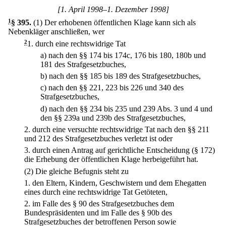
[1. April 1998–1. Dezember 1998]
1
§ 395
.
(1) Der erhobenen öffentlichen Klage kann sich als
Nebenkläger anschließen, wer
2
1.
durch eine rechtswidrige Tat
a)
nach den §§ 174 bis 174c, 176 bis 180, 180b und
181 des Strafgesetzbuches,
b)
nach den §§ 185 bis 189 des Strafgesetzbuches,
c)
nach den §§ 221, 223 bis 226 und 340 des
Strafgesetzbuches,
d)
nach den §§ 234 bis 235 und 239 Abs. 3 und 4 und
den §§ 239a und 239b des Strafgesetzbuches,
2.
durch eine versuchte rechtswidrige Tat nach den §§ 211
und 212 des Strafgesetzbuches verletzt ist oder
3.
durch einen Antrag auf gerichtliche Entscheidung (§ 172)
die Erhebung der öffentlichen Klage herbeigeführt hat.
(2) Die gleiche Befugnis steht zu
1.
den Eltern, Kindern, Geschwistern und dem Ehegatten
eines durch eine rechtswidrige Tat Getöteten,
2.
im Falle des § 90 des Strafgesetzbuches dem
Bundespräsidenten und im Falle des § 90b des
Strafgesetzbuches der betroffenen Person sowie