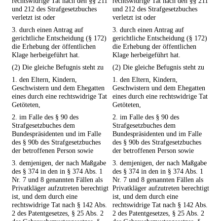
rechtswidrige Tat nach den §§ 211
rechtswidrige Tat nach den §§ 211
und 212 des Strafgesetzbuches
und 212 des Strafgesetzbuches
verletzt ist oder
verletzt ist oder
3. durch einen Antrag auf
3. durch einen Antrag auf
gerichtliche Entscheidung (§ 172)
gerichtliche Entscheidung (§ 172)
die Erhebung der öffentlichen
die Erhebung der öffentlichen
Klage herbeigeführt hat.
Klage herbeigeführt hat.
(2) Die gleiche Befugnis steht zu
(2) Die gleiche Befugnis steht zu
1. den Eltern, Kindern,
1. den Eltern, Kindern,
Geschwistern und dem Ehegatten
Geschwistern und dem Ehegatten
eines durch eine rechtswidrige Tat
eines durch eine rechtswidrige Tat
Getöteten,
Getöteten,
2. im Falle des § 90 des
2. im Falle des § 90 des
Strafgesetzbuches dem
Strafgesetzbuches dem
Bundespräsidenten und im Falle
Bundespräsidenten und im Falle
des § 90b des Strafgesetzbuches
des § 90b des Strafgesetzbuches
der betroffenen Person sowie
der betroffenen Person sowie
3. demjenigen, der nach Maßgabe
3. demjenigen, der nach Maßgabe
des § 374 in den in § 374 Abs. 1
des § 374 in den in § 374 Abs. 1
Nr. 7 und 8 genannten Fällen als
Nr. 7 und 8 genannten Fällen als
Privatkläger aufzutreten berechtigt
Privatkläger aufzutreten berechtigt
ist, und dem durch eine
ist, und dem durch eine
rechtswidrige Tat nach § 142 Abs.
rechtswidrige Tat nach § 142 Abs.
2 des Patentgesetzes, § 25 Abs. 2
2 des Patentgesetzes, § 25 Abs. 2