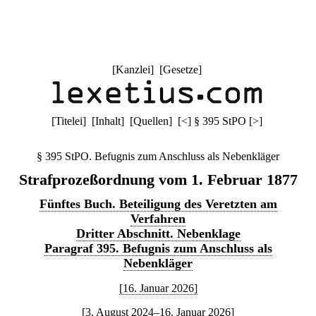
[
Kanzlei
] [
Gesetze
]
[
Titelei
] [
Inhalt
] [
Quellen
]
[
<
]
§ 395 StPO
[
>
]
§ 395 StPO. Befugnis zum Anschluss als Nebenkläger
Strafprozeßordnung vom 1. Februar 1877
Fünftes Buch. Beteiligung des Veretzten am
Verfahren
Dritter Abschnitt. Nebenklage
Paragraf 395. Befugnis zum Anschluss als
Nebenkläger
[16. Januar 2026]
[3. August 2024–16. Januar 2026]