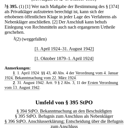
1
§ 395
.
(1)
[1] Wer nach Maßgabe der Bestimmung des § [374]
als Privatkläger aufzutreten berechtigt ist, kann sich der
erhobenen öffentlichen Klage in jeder Lage des Verfahrens als
Nebenkläger anschließen.
[2] Der Anschluß kann behufs
Einlegung von Rechtsmitteln auch nach ergangenem Urtheile
geschehen.
2
(2) (weggefallen)
[1. April 1924–31. August 1942]
[1. Oktober 1879–1. April 1924]
Anmerkungen:
1
. 1. April 1924: §§ 43, 40 Abs. 4 der
Verordnung vom 4. Januar
1924
,
Bekanntmachung vom 22. März 1924
.
2
. 31. August 1942: Artt. 9 § 2 Abs. 3, 11 der
Ersten Verordnung
vom 13. August 1942
.
Umfeld von § 395 StPO
§ 394 StPO. Bekanntmachung an den Beschuldigten
§ 395 StPO. Befugnis zum Anschluss als Nebenkläger
§ 396 StPO. Anschlusserklärung; Entscheidung über die Befugnis
zum Anschluss