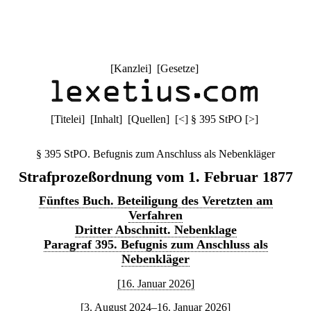
[
Kanzlei
] [
Gesetze
]
[
Titelei
] [
Inhalt
] [
Quellen
]
[
<
]
§ 395 StPO
[
>
]
§ 395 StPO. Befugnis zum Anschluss als Nebenkläger
Strafprozeßordnung vom 1. Februar 1877
Fünftes Buch. Beteiligung des Veretzten am
Verfahren
Dritter Abschnitt. Nebenklage
Paragraf 395. Befugnis zum Anschluss als
Nebenkläger
[16. Januar 2026]
[3. August 2024–16. Januar 2026]