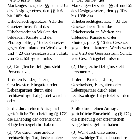
§§ 143 bis 144 des
§§ 143 bis 144 des
Markengesetzes, den §§ 51 und 65
Markengesetzes, den §§ 51 und 65
des Designgesetzes, den §§ 106
des Designgesetzes, den §§ 106
bis 108b des
bis 108b des
Urheberrechtsgesetzes, § 33 des
Urheberrechtsgesetzes, § 33 des
Gesetzes betreffend das
Gesetzes betreffend das
Urheberrecht an Werken der
Urheberrecht an Werken der
bildenden Künste und der
bildenden Künste und der
Photographie, § 16 des Gesetzes
Photographie, § 16 des Gesetzes
gegen den unlauteren Wettbewerb
gegen den unlauteren Wettbewerb
und § 23 des Gesetzes zum Schutz
und § 23 des Gesetzes zum Schutz
von Geschäftsgeheimnissen.
von Geschäftsgeheimnissen.
(2) Die gleiche Befugnis steht
(2) Die gleiche Befugnis steht
Personen zu,
Personen zu,
1. deren Kinder, Eltern,
1. deren Kinder, Eltern,
Geschwister, Ehegatten oder
Geschwister, Ehegatten oder
Lebenspartner durch eine
Lebenspartner durch eine
rechtswidrige Tat getötet wurden
rechtswidrige Tat getötet wurden
oder
oder
2. die durch einen Antrag auf
2. die durch einen Antrag auf
gerichtliche Entscheidung (§ 172)
gerichtliche Entscheidung (§ 172)
die Erhebung der öffentlichen
die Erhebung der öffentlichen
Klage herbeigeführt haben.
Klage herbeigeführt haben.
(3) Wer durch eine andere
(3) Wer durch eine andere
rechtswidrige Tat, insbesondere
rechtswidrige Tat, insbesondere