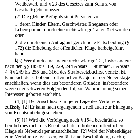
Wettbewerb und § 23 des Gesetzes zum Schutz von
Geschäftsgeheimnissen.
(2) Die gleiche Befugnis steht Personen zu,
1.
deren Kinder, Eltern, Geschwister, Ehegatten oder
Lebenspartner durch eine rechtswidrige Tat getötet wurden
oder
2.
die durch einen Antrag auf gerichtliche Entscheidung (§
172) die Erhebung der öffentlichen Klage herbeigeführt
haben.
6
(3) Wer durch eine andere rechtswidrige Tat, insbesondere
nach den §§ 185 bis 189, 229, 244 Absatz 1 Nummer 3, Absatz
4, §§ 249 bis 255 und 316a des Strafgesetzbuches, verletzt ist,
kann sich der erhobenen öffentlichen Klage mit der Nebenklage
anschließen, wenn dies aus besonderen Gründen, insbesondere
wegen der schweren Folgen der Tat, zur Wahrnehmung seiner
Interessen geboten erscheint.
(4)
[1] Der Anschluss ist in jeder Lage des Verfahrens
zulässig.
[2] Er kann nach ergangenem Urteil auch zur Einlegung
von Rechtsmitteln geschehen.
(5)
[1] Wird die Verfolgung nach § 154a beschränkt, so
berührt dies nicht das Recht, sich der erhobenen öffentlichen
Klage als Nebenkläger anzuschließen.
[2] Wird der Nebenkläger
zum Verfahren zugelassen, entfällt eine Beschränkung nach §