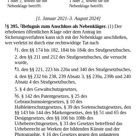
1 oder 2, soweit sie die
1 oder 2, soweit sie die
Nebenklage betrifft.
Nebenklage betrifft.
[1. Januar 2021–3. August 2024]
1
§ 395
.
2
Befugnis zum Anschluss als Nebenkläger.
(1) Der
erhobenen öffentlichen Klage oder dem Antrag im
Sicherungsverfahren kann sich mit der Nebenklage anschließen,
wer verletzt ist durch eine rechtswidrige Tat nach
3
1.
den §§ 174 bis 182, 184i bis 184k des Strafgesetzbuches,
2.
den §§ 211 und 212 des Strafgesetzbuches, die versucht
wurde,
4
3.
den §§ 221, 223 bis 226a und 340 des Strafgesetzbuches,
4.
den §§ 232 bis 238, 239 Absatz 3, §§ 239a, 239b und 240
Absatz 4 des Strafgesetzbuches,
5.
§ 4 des Gewaltschutzgesetzes,
5
6.
§ 142 des Patentgesetzes, § 25 des
Gebrauchsmustergesetzes, § 10 des
Halbleiterschutzgesetzes, § 39 des Sortenschutzgesetzes, den
§§ 143 bis 144 des Markengesetzes, den §§ 51 und 65 des
Designgesetzes, den §§ 106 bis 108b des
Urheberrechtsgesetzes, § 33 des Gesetzes betreffend das
Urheberrecht an Werken der bildenden Künste und der
Photographie, § 16 des Gesetzes gegen den unlauteren