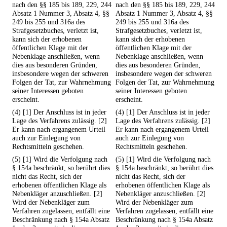
nach den §§ 185 bis 189, 229, 244
nach den §§ 185 bis 189, 229, 244
Absatz 1 Nummer 3, Absatz 4, §§
Absatz 1 Nummer 3, Absatz 4, §§
249 bis 255 und 316a des
249 bis 255 und 316a des
Strafgesetzbuches, verletzt ist,
Strafgesetzbuches, verletzt ist,
kann sich der erhobenen
kann sich der erhobenen
öffentlichen Klage mit der
öffentlichen Klage mit der
Nebenklage anschließen, wenn
Nebenklage anschließen, wenn
dies aus besonderen Gründen,
dies aus besonderen Gründen,
insbesondere wegen der schweren
insbesondere wegen der schweren
Folgen der Tat, zur Wahrnehmung
Folgen der Tat, zur Wahrnehmung
seiner Interessen geboten
seiner Interessen geboten
erscheint.
erscheint.
(4) [1] Der Anschluss ist in jeder
(4) [1] Der Anschluss ist in jeder
Lage des Verfahrens zulässig. [2]
Lage des Verfahrens zulässig. [2]
Er kann nach ergangenem Urteil
Er kann nach ergangenem Urteil
auch zur Einlegung von
auch zur Einlegung von
Rechtsmitteln geschehen.
Rechtsmitteln geschehen.
(5) [1] Wird die Verfolgung nach
(5) [1] Wird die Verfolgung nach
§ 154a beschränkt, so berührt dies
§ 154a beschränkt, so berührt dies
nicht das Recht, sich der
nicht das Recht, sich der
erhobenen öffentlichen Klage als
erhobenen öffentlichen Klage als
Nebenkläger anzuschließen. [2]
Nebenkläger anzuschließen. [2]
Wird der Nebenkläger zum
Wird der Nebenkläger zum
Verfahren zugelassen, entfällt eine
Verfahren zugelassen, entfällt eine
Beschränkung nach § 154a Absatz
Beschränkung nach § 154a Absatz