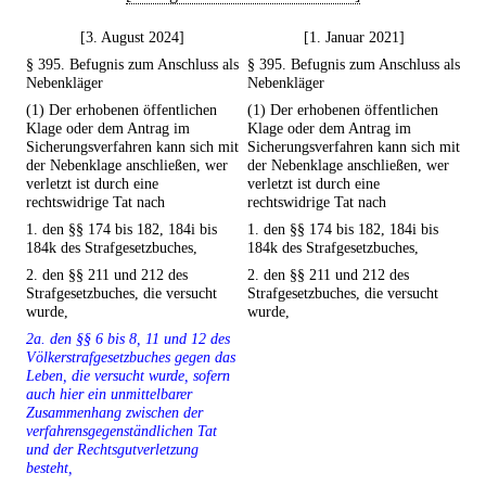
[3. August 2024]
[1. Januar 2021]
§ 395. Befugnis zum Anschluss als
§ 395. Befugnis zum Anschluss als
Nebenkläger
Nebenkläger
(1) Der erhobenen öffentlichen
(1) Der erhobenen öffentlichen
Klage oder dem Antrag im
Klage oder dem Antrag im
Sicherungsverfahren kann sich mit
Sicherungsverfahren kann sich mit
der Nebenklage anschließen, wer
der Nebenklage anschließen, wer
verletzt ist durch eine
verletzt ist durch eine
rechtswidrige Tat nach
rechtswidrige Tat nach
1. den §§ 174 bis 182, 184i bis
1. den §§ 174 bis 182, 184i bis
184k des Strafgesetzbuches,
184k des Strafgesetzbuches,
2. den §§ 211 und 212 des
2. den §§ 211 und 212 des
Strafgesetzbuches, die versucht
Strafgesetzbuches, die versucht
wurde,
wurde,
2a. den §§ 6 bis 8, 11 und 12 des
Völkerstrafgesetzbuches gegen das
Leben, die versucht wurde, sofern
auch hier ein unmittelbarer
Zusammenhang zwischen der
verfahrensgegenständlichen Tat
und der Rechtsgutverletzung
besteht,