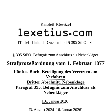
[
Kanzlei
] [
Gesetze
]
[
Titelei
] [
Inhalt
] [
Quellen
]
[
<
]
§ 395 StPO
[
>
]
§ 395 StPO. Befugnis zum Anschluss als Nebenkläger
Strafprozeßordnung vom 1. Februar 1877
Fünftes Buch. Beteiligung des Veretzten am
Verfahren
Dritter Abschnitt. Nebenklage
Paragraf 395. Befugnis zum Anschluss als
Nebenkläger
[16. Januar 2026]
[3. August 2024–16. Januar 2026]