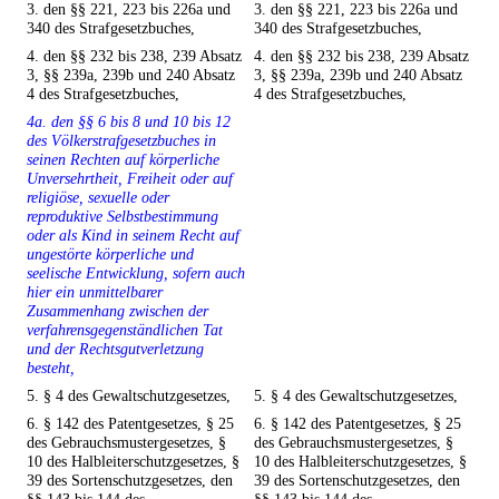
3. den §§ 221, 223 bis 226a und
3. den §§ 221, 223 bis 226a und
340 des Strafgesetzbuches,
340 des Strafgesetzbuches,
4. den §§ 232 bis 238, 239 Absatz
4. den §§ 232 bis 238, 239 Absatz
3, §§ 239a, 239b und 240 Absatz
3, §§ 239a, 239b und 240 Absatz
4 des Strafgesetzbuches,
4 des Strafgesetzbuches,
4a. den §§ 6 bis 8 und 10 bis 12
des Völkerstrafgesetzbuches in
seinen Rechten auf körperliche
Unversehrtheit, Freiheit oder auf
religiöse, sexuelle oder
reproduktive Selbstbestimmung
oder als Kind in seinem Recht auf
ungestörte körperliche und
seelische Entwicklung, sofern auch
hier ein unmittelbarer
Zusammenhang zwischen der
verfahrensgegenständlichen Tat
und der Rechtsgutverletzung
besteht,
5. § 4 des Gewaltschutzgesetzes,
5. § 4 des Gewaltschutzgesetzes,
6. § 142 des Patentgesetzes, § 25
6. § 142 des Patentgesetzes, § 25
des Gebrauchsmustergesetzes, §
des Gebrauchsmustergesetzes, §
10 des Halbleiterschutzgesetzes, §
10 des Halbleiterschutzgesetzes, §
39 des Sortenschutzgesetzes, den
39 des Sortenschutzgesetzes, den