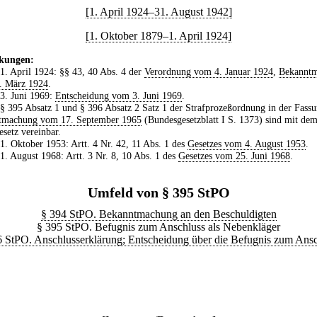
[1. April 1924–31. August 1942]
[1. Oktober 1879–1. April 1924]
kungen:
 1. April 1924: §§ 43, 40 Abs. 4 der
Verordnung vom 4. Januar 1924
,
Bekannt
. März 1924
.
 3. Juni 1969:
Entscheidung vom 3. Juni 1969
.
 § 395 Absatz 1 und § 396 Absatz 2 Satz 1 der Strafprozeßordnung in der Fassu
tmachung vom 17. September 1965
(Bundesgesetzblatt I S. 1373) sind mit de
setz vereinbar.
 1. Oktober 1953: Artt. 4 Nr. 42, 11 Abs. 1 des
Gesetzes vom 4. August 1953
.
 1. August 1968: Artt. 3 Nr. 8, 10 Abs. 1 des
Gesetzes vom 25. Juni 1968
.
Umfeld von § 395 StPO
§ 394 StPO. Bekanntmachung an den Beschuldigten
§ 395 StPO. Befugnis zum Anschluss als Nebenkläger
6 StPO. Anschlusserklärung; Entscheidung über die Befugnis zum Ansc