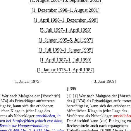
[1. August 2001–13. September 2003]
[1. Dezember 1998–1. August 2001]
[1. April 1998–1. Dezember 1998]
[5. Juli 1997–1. April 1998]
[1. Januar 1995–5. Juli 1997]
[1. Juli 1990–1. Januar 1995]
[1. April 1987–1. Juli 1990]
[1. Januar 1975–1. April 1987]
[1. Januar 1975]
[3. Juni 1969]
§ 395
] Wer nach Maßgabe der [Vorschrift]
(1) [1] Wer nach Maßgabe der [Vorschr
[374] als Privatkläger aufzutreten
des § [374] als Privatkläger aufzutrete
tigt ist, kann sich der erhobenen
berechtigt ist, kann sich der erhobenen
lichen Klage in jeder Lage des
öffentlichen Klage in jeder Lage des
hrens als Nebenkläger
anschließen, in
Verfahrens als Nebenkläger
anschließe
ren bei Strafbefehlen jedoch erst dann,
Der Anschluß kann [zur] Einlegung v
Termin zur Hauptverhandlung
Rechtsmitteln auch nach ergangenem
umt (§ 408 Abs. 2, § 411 Abs. 1) oder
Urtheile geschehen. [§ 395 Absatz 1 u