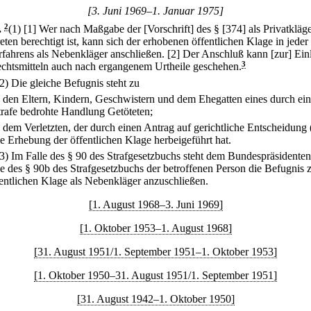
[3. Juni 1969–1. Januar 1975]
.
2
(1)
[1] Wer nach Maßgabe der [Vorschrift] des § [374] als Privatkläg
eten berechtigt ist, kann sich der erhobenen öffentlichen Klage in jede
rfahrens als Nebenkläger anschließen.
[2] Der Anschluß kann [zur] Ei
chtsmitteln auch nach ergangenem Urtheile geschehen.
3
(2) Die gleiche Befugnis steht zu
.
den Eltern, Kindern, Geschwistern und dem Ehegatten eines durch ein
trafe bedrohte Handlung Getöteten;
.
dem Verletzten, der durch einen Antrag auf gerichtliche Entscheidung 
ie Erhebung der öffentlichen Klage herbeigeführt hat.
(3) Im Falle des § 90 des Strafgesetzbuchs steht dem Bundespräsidente
le des § 90b des Strafgesetzbuchs der betroffenen Person die Befugnis z
fentlichen Klage als Nebenkläger anzuschließen.
[1. August 1968–3. Juni 1969]
[1. Oktober 1953–1. August 1968]
[31. August 1951/1. September 1951–1. Oktober 1953]
[1. Oktober 1950–31. August 1951/1. September 1951]
[31. August 1942–1. Oktober 1950]