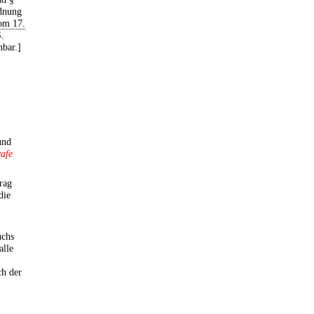
rdnung
om 17.
S.
nbar.]
und
rafe
rag
die
uchs
alle
ch der