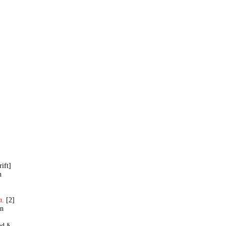
ift]
n
n.
[2]
on
nd §