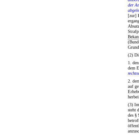
der An
abgele
[zur] 
ergan
Absatz
Strafp
Bekan
(Bunde
Grundg
(2) Di
1. den
dem Eh
rechts
2. dem
auf ge
Erhebu
herbei
(3) Im
steht 
des § 
betrof
öffent
anzusc