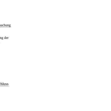
machung
ng der
m
hluss