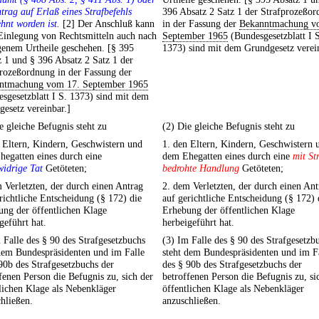
trag auf Erlaß eines Strafbefehls
396 Absatz 2 Satz 1 der Strafprozeßo
hnt worden ist.
[2] Der Anschluß kann
in der Fassung der
Bekanntmachung v
Einlegung von Rechtsmitteln auch nach
September 1965
(Bundesgesetzblatt I 
genem Urtheile geschehen. [§ 395
1373) sind mit dem Grundgesetz verei
 1 und § 396 Absatz 2 Satz 1 der
rozeßordnung in der Fassung der
ntmachung vom 17. September 1965
sgesetzblatt I S. 1373) sind mit dem
esetz vereinbar.]
e gleiche Befugnis steht zu
(2) Die gleiche Befugnis steht zu
 Eltern, Kindern, Geschwistern und
1. den Eltern, Kindern, Geschwistern 
egatten eines durch eine
dem Ehegatten eines durch eine
mit St
widrige Tat
Getöteten;
bedrohte Handlung
Getöteten;
 Verletzten, der durch einen Antrag
2. dem Verletzten, der durch einen Ant
richtliche Entscheidung (§ 172) die
auf gerichtliche Entscheidung (§ 172) 
ng der öffentlichen Klage
Erhebung der öffentlichen Klage
geführt hat.
herbeigeführt hat.
 Falle des § 90 des Strafgesetzbuchs
(3) Im Falle des § 90 des Strafgesetzb
dem Bundespräsidenten und im Falle
steht dem Bundespräsidenten und im F
90b des Strafgesetzbuchs der
des § 90b des Strafgesetzbuchs der
fenen Person die Befugnis zu, sich der
betroffenen Person die Befugnis zu, si
lichen Klage als Nebenkläger
öffentlichen Klage als Nebenkläger
hließen.
anzuschließen.