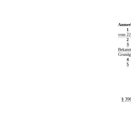
Anmer
1
.
vom 22
2
.
3
.
Bekann
Grundge
4
.
5
.
§ 39