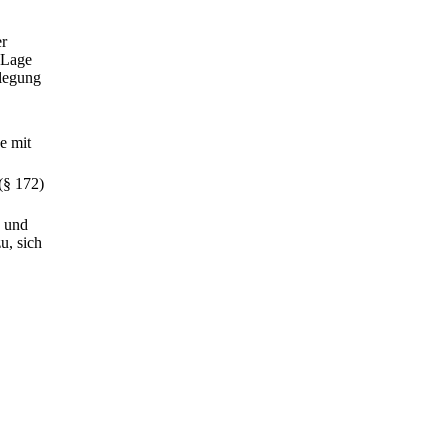
er
r Lage
nlegung
e mit
(§ 172)
n und
u, sich