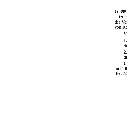
1
§ 395
aufzutr
des Ve
von Re
4
1
S
2
d
5
im Fal
der öf