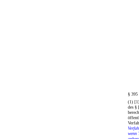
§ 395
(1) [1
des § 
berech
öffent
Verfa
Verfah
wenn 
anbera